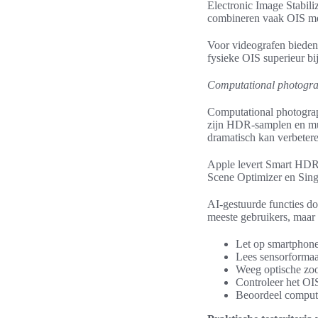
Electronic Image Stabili
combineren vaak OIS met
Voor videografen bieden 
fysieke OIS superieur bi
Computational photogra
Computational photograp
zijn HDR-samplen en mul
dramatisch kan verbetere
Apple levert Smart HDR
Scene Optimizer en Sing
AI-gestuurde functies doe
meeste gebruikers, maar 
Let op smartphone 
Lees sensorformaat
Weeg optische zoom
Controleer het OIS 
Beoordeel computat