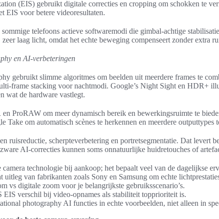
zation (EIS) gebruikt digitale correcties en cropping om schokken te v
 EIS voor betere videoresultaten.
sommige telefoons actieve softwaremodi die gimbal-achtige stabilisatie
j zeer laag licht, omdat het echte beweging compenseert zonder extra ru
phy en AI-verbeteringen
hy gebruikt slimme algoritmes om beelden uit meerdere frames te com
ti-frame stacking voor nachtmodi. Google’s Night Sight en HDR+ illu
n wat de hardware vastlegt.
 en ProRAW om meer dynamisch bereik en bewerkingsruimte te biede
le Take om automatisch scènes te herkennen en meerdere outputtypes t
n ruisreductie, scherpteverbetering en portretsegmentatie. Dat levert be
zware AI-correcties kunnen soms onnatuurlijke huidretouches of artefa
camera technologie bij aankoop; het bepaalt veel van de dagelijkse erv
 uitleg van fabrikanten zoals Sony en Samsung om echte lichtprestaties
 vs digitale zoom voor je belangrijkste gebruiksscenario’s.
EIS verschil bij video-opnames als stabiliteit topprioriteit is.
ional photography AI functies in echte voorbeelden, niet alleen in spec