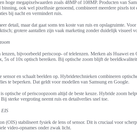
iken hoge megapixelwaarden zoals 48MP of 108MP. Producten van Sam
l binning, ook wel pixelfusie genoemd, combineert meerdere pixels tot é
aties bij nacht en vermindert ruis.
eer detail, maar dat gaat soms ten koste van ruis en opslagruimte. Voor 
isch; grotere aantallen zijn vaak marketing zonder duidelijk visueel v
e zoom
 lenzen, bijvoorbeeld periscoop- of telelenzen. Merken als Huawei en
, 5x of 10x optisch bereiken. Bij optische zoom blijft de beeldkwalitei
de sensor en schaalt beelden op. Hybridetechnieken combineren optisch
rlies te beperken. Dat geldt voor modellen van Samsung en Google.
s optische of periscoopzoom altijd de beste keuze. Hybride zoom helpt t
Bij sterke vergroting neemt ruis en detailverlies snel toe.
n EIS
n (OIS) stabiliseert fysiek de lens of sensor. Dit is cruciaal voor scherp
abiele video-opnames onder zwak licht.