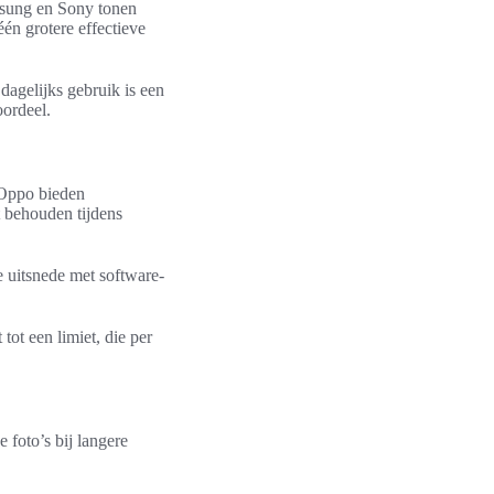
sung en Sony tonen
én grotere effectieve
dagelijks gebruik is een
oordeel.
 Oppo bieden
t behouden tijdens
e uitsnede met software-
ot een limiet, die per
e foto’s bij langere