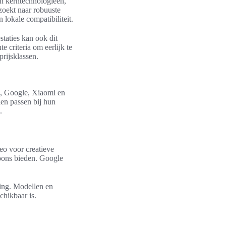
an kerntechnologieën,
 zoekt naar robuuste
lokale compatibiliteit.
taties kan ook dit
e criteria om eerlijk te
prijsklassen.
g, Google, Xiaomi en
len passen bij hun
.
o voor creatieve
foons bieden. Google
ing. Modellen en
chikbaar is.