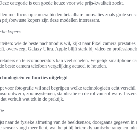
eze categorie is een goede keuze voor wie prijs-kwaliteit zoekt.
llen met focus op camera bieden betaalbare innovaties zoals grote sens
prijsbewuste kopers zijn deze modellen interessant.
che kopers
iteiten: wie de beste nachtmodus wil, kijkt naar Pixel camera prestatie
t, overweegt Galaxy Ultra. Apple blijft sterk bij video en professione
 retailers en telecomoperators kan veel schelen. Vergelijk smartphone ca
de beste camera telefoon vergelijking actueel te houden.
chnologieën en functies uitgelegd
 voor fotografie wil snel begrijpen welke technologieën echt verschil
nsorontwerp, zoomsystemen, stabilisatie en de rol van software. Lezers 
at verhult wat telt in de praktijk.
ie
st naar de fysieke afmeting van de beeldsensor, doorgaans gegeven in m
 sensor vangt meer licht, wat helpt bij betere dynamische range en minde