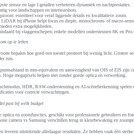
ote sensor en lage f-getallen verbeteren dynamiek en nachtprestaties.
ttig voor landschappen en interieurshots.
opzoom: essentieel voor veraf liggende details en kwalitatieve zoom.
: LiDAR bij iPhone helpt focus en diepte, monochroom- of macro-sens
ieden extra mogelijkheden.
tandaard bij vlaggenschepen; enkele modellen ondersteunen 8K en Pro
 om op te letten
ootte bepalen hoe goed een toestel presteert bij weinig licht. Grotere s
er ruis.
untsafstand in mm-equivalent en aanwezigheid van OIS of EIS zijn cr
eo. Hoge megapixels helpen niet zonder goede optica en verwerking.
nachtmodus, HDR, RAW-ondersteuning en AI-scèneherkenning spelen ee
icaties voor correcte verwachtingen.
el past bij welk budget
e optica en zoomfuncties, geschikt voor professionele gebruikers en foto
hone camera vs Samsung verschillen terug in kleurbewaking en zoompre
n leveren uitstekende alledaagse resultaten. Ze hebben vaak één sterk