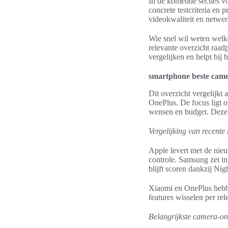
In de komende secties v
concrete testcriteria en 
videokwaliteit en netwer
Wie snel wil weten welk
relevante overzicht raad
vergelijken en helpt bij
smartphone beste came
Dit overzicht vergelijk
OnePlus. De focus ligt o
wensen en budget. Deze k
Vergelijking van recente 
Apple levert met de nie
controle. Samsung zet i
blijft scoren dankzij Ni
Xiaomi en OnePlus hebbe
features wisselen per rel
Belangrijkste camera-on