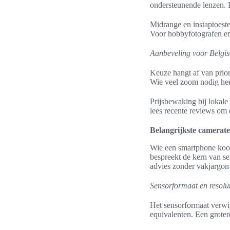
ondersteunende lenzen. D
Midrange en instaptoeste
Voor hobbyfotografen en 
Aanbeveling voor Belgis
Keuze hangt af van prior
Wie veel zoom nodig heef
Prijsbewaking bij lokale
lees recente reviews om 
Belangrijkste camerate
Wie een smartphone koopt
bespreekt de kern van se
advies zonder vakjargon d
Sensorformaat en resolut
Het sensorformaat verwij
equivalenten. Een grotere