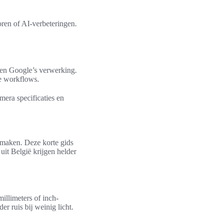
oren of AI-verbeteringen.
s en Google’s verwerking.
le workflows.
mera specificaties en
 maken. Deze korte gids
uit België krijgen helder
illimeters of inch-
r ruis bij weinig licht.