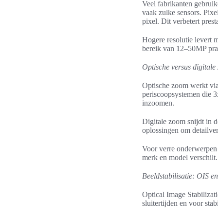
Veel fabrikanten gebru
vaak zulke sensors. Pixe
pixel. Dit verbetert prest
Hogere resolutie levert m
bereik van 12–50MP prakt
Optische versus digital
Optische zoom werkt via
periscoopsystemen die 3x
inzoomen.
Digitale zoom snijdt in 
oplossingen om detailve
Voor verre onderwerpen i
merk en model verschilt. 
Beeldstabilisatie: OIS e
Optical Image Stabilizatio
sluitertijden en voor st