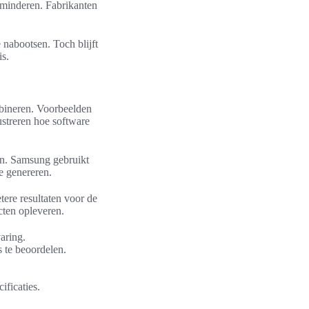
erminderen. Fabrikanten
 nabootsen. Toch blijft
is.
bineren. Voorbeelden
streren hoe software
n. Samsung gebruikt
e genereren.
tere resultaten voor de
cten opleveren.
aring.
 te beoordelen.
ificaties.