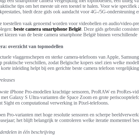
olgt een smartphone camera vergelijking met topmodellen, een uitleg v
praktische tips om het meeste uit een toestel te halen. Voor wie specifiek
kprestaties, biedt deze gids ook aandacht voor 4G-/5G-ondersteuning en 
e toestellen vaak genoemd worden voor videobellen en audio/video-pres
plegen:
beste camera smartphone België
. Deze gids gebruikt consistent
 het kiezen van de beste camera smartphone België binnen verschillende 
ra: overzicht van topmodellen
t actuele vlaggenschepen en sterke camera-telefoons van Apple, Samsun
p praktische verschillen, zodat Belgische kopers snel zien welke model
orte inleiding helpt bij een gerichte beste camera telefoon vergelijking
releases
uwste iPhone Pro-modellen krachtige sensoren, ProRAW en ProRes-vide
n met Galaxy S Ultra-varianten die Space Zoom en grote periscooptele
ght Sight en computational verwerking in Pixel-telefoons.
n Pro-varianten met hoge resolutie sensoren en scherpe beeldverwerk
easejaar; het blijft belangrijk te controleren welke iteratie momenteel bes
derdelen in één beschrijving