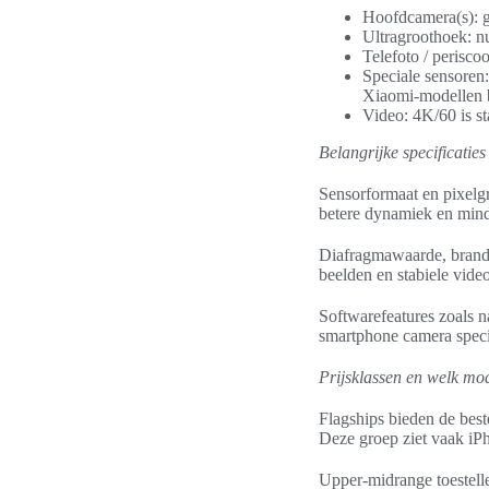
Hoofdcamera(s): gr
Ultragroothoek: nu
Telefoto / perisco
Speciale sensoren
Xiaomi-modellen b
Video: 4K/60 is s
Belangrijke specificaties
Sensorformaat en pixelgr
betere dynamiek en mind
Diafragmawaarde, brandp
beelden en stabiele vid
Softwarefeatures zoals 
smartphone camera specif
Prijsklassen en welk mod
Flagships bieden de best
Deze groep ziet vaak iP
Upper-midrange toestelle