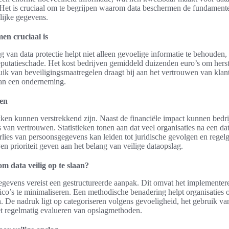
Het is cruciaal om te begrijpen waarom data beschermen de fundamenten
lijke gegevens.
n cruciaal is
g van data protectie helpt niet alleen gevoelige informatie te behoude
reputatieschade. Het kost bedrijven gemiddeld duizenden euro’s om herst
uik van beveiligingsmaatregelen draagt bij aan het vertrouwen van klant
an een onderneming.
ken
ken kunnen verstrekkend zijn. Naast de financiële impact kunnen bedri
es van vertrouwen. Statistieken tonen aan dat veel organisaties na een 
verlies van persoonsgegevens kan leiden tot juridische gevolgen en reg
jven prioriteit geven aan het belang van veilige dataopslag.
m data veilig op te slaan?
egevens vereist een gestructureerde aanpak. Dit omvat het implementere
sico’s te minimaliseren. Een methodische benadering helpt organisaties
n. De nadruk ligt op categoriseren volgens gevoeligheid, het gebruik va
 regelmatig evalueren van opslagmethoden.