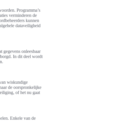
htwoorden. Programma’s
aties verminderen de
ordbeheerders kunnen
algehele dataveiligheid
dat gegevens onleesbaar
orgd. In dit deel wordt
n.
 van wiskundige
naar de oorspronkelijke
iliging, of het nu gaat
delen. Enkele van de