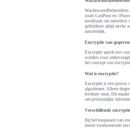
Wachtwoordbeheerders 
Wachtwoordbeheerders zi
zoals LastPass en 1Pass
noodzaak om meerdere c
gebruikers altijd
sterke 
aanzienlijk.
Encryptie van gegeven
Encryptie speelt een cru
worden voor onbevoegden
het concept van encrypt
Wat is encryptie?
Encryptie is een proces
algoritmen. Alleen degen
leesbare staat. Dit maakt
om persoonlijke informati
Verschillende encrypt
Bij het toepassen van en
meest voorkomende encr