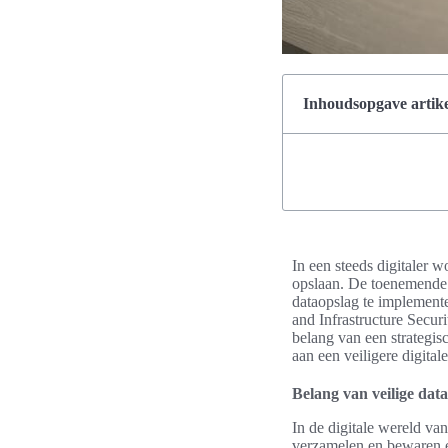
Inhoudsopgave artike
In een steeds digitaler 
opslaan. De toenemende d
dataopslag te implement
and Infrastructure Secu
belang van een strategis
aan een veiligere digita
Belang van veilige dat
In de digitale wereld va
verzamelen en bewaren e