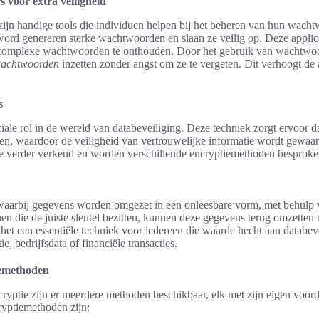
voor extra veiligheid
jn handige tools die individuen helpen bij het beheren van hun wac
word genereren sterke wachtwoorden en slaan ze veilig op. Deze applic
omplexe wachtwoorden te onthouden. Door het gebruik van wachtwo
wachtwoorden
inzetten zonder angst om ze te vergeten. Dit verhoogt de 
s
ciale rol in de wereld van databeveiliging. Deze techniek zorgt ervoor 
, waardoor de veiligheid van vertrouwelijke informatie wordt gewaarb
ie verder verkend en worden verschillende encryptiemethoden besproke
 waarbij gegevens worden omgezet in een onleesbare vorm, met behulp
en die de juiste sleutel bezitten, kunnen deze gegevens terug omzetten 
 het een essentiële techniek voor iedereen die waarde hecht aan databeve
e, bedrijfsdata of financiële transacties.
iemethoden
cryptie zijn er meerdere methoden beschikbaar, elk met zijn eigen voor
yptiemethoden zijn: