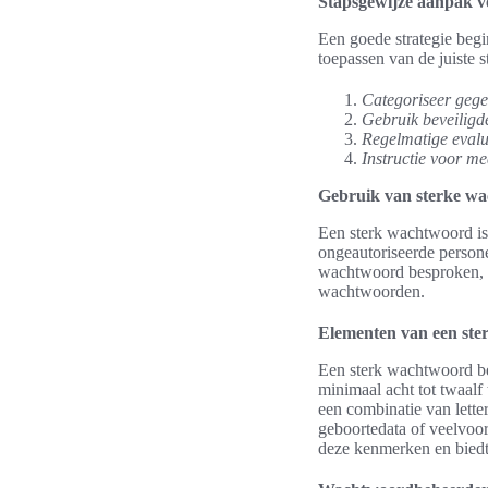
Stapsgewijze aanpak vo
Een goede strategie begi
toepassen van de juiste s
Categoriseer gege
Gebruik beveiligd
Regelmatige evalu
Instructie voor m
Gebruik van sterke w
Een sterk wachtwoord is 
ongeautoriseerde persone
wachtwoord besproken, e
wachtwoorden.
Elementen van een st
Een sterk wachtwoord bev
minimaal acht tot twaalf
een combinatie van lette
geboortedata of veelvoo
deze kenmerken en biedt