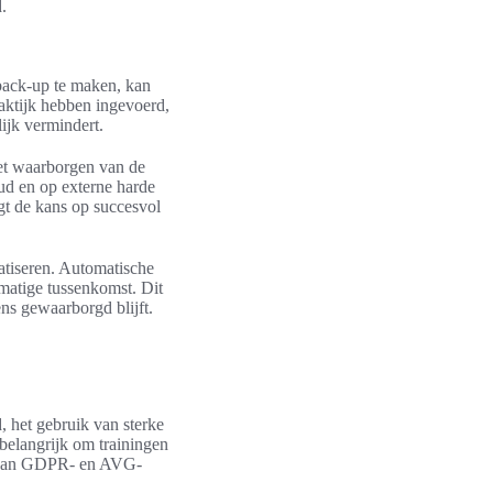
.
 back-up te maken, kan
raktijk hebben ingevoerd,
ijk vermindert.
het waarborgen van de
oud en op externe harde
gt de kans op succesvol
atiseren. Automatische
matige tussenkomst. Dit
ens gewaarborgd blijft.
, het gebruik van sterke
belangrijk om trainingen
et aan GDPR- en AVG-