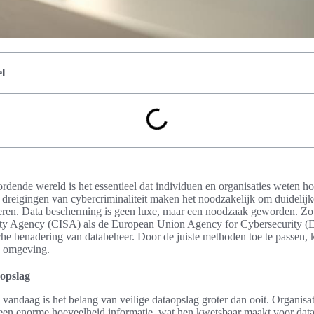
l
wordende wereld is het essentieel dat individuen en organisaties weten h
reigingen van cybercriminaliteit maken het noodzakelijk om duidelijk
eren. Data bescherming is geen luxe, maar een noodzaak geworden. Zo
rity Agency (CISA) als de European Union Agency for Cybersecurity 
che benadering van databeheer. Door de juiste methoden toe te passen, 
le omgeving.
aopslag
n vandaag is het belang van veilige dataopslag groter dan ooit. Organisa
en enorme hoeveelheid informatie, wat hen kwetsbaar maakt voor dat