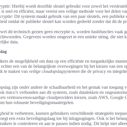
yptie
: Hierbij wordt dezelfde sleutel gebruikt voor zowel het versleutel
is snel en efficiënt, maar vereist een veilige methode voor het delen van
cryptie
: Dit systeem maakt gebruik van een paar sleutels, een publieke e
heid omdat de publieke sleutel kan worden gedeeld zonder dat dit de pri
wel dit technisch gezien geen encryptie is, worden hashfuncties vaak g
chtwoorden. Gegevens worden omgezet in een unieke string, die niet k
lijke data.
slag
kers de mogelijkheid om data op een efficiënte en toegankelijke manier
 echter een van de belangrijkste overwegingen bij het kiezen van een o
uik te maken van
veilige cloudopslagsystemen
die de privacy en integrit
pslag zijn onder andere de schaalbaarheid en het gemak van toegang v
ook risico’s verbonden aan dit systeem, zoals datalekken en ongeautori
uikers vertrouwenswaardige cloudproviders kiezen, zoals AWS, Google 
om hun robuuste beveiligingsmaatregelen.
igheid
te verbeteren, kunnen gebruikers verschillende strategieën toepa
voegt een extra beveiligingslaag toe bij inlogpogingen. Ook is het belan
uikers te controleren en aan te passen indien nodig. Dit helpt niet alle