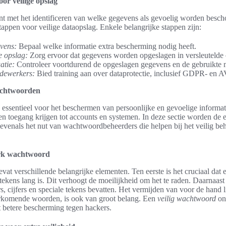
or veilige opslag
nt met het identificeren van welke gegevens als gevoelig worden bescho
tappen voor veilige dataopslag. Enkele belangrijke stappen zijn:
vens:
Bepaal welke informatie extra bescherming nodig heeft.
e opslag:
Zorg ervoor dat gegevens worden opgeslagen in versleutelde
atie:
Controleer voortdurend de opgeslagen gegevens en de gebruikte
edewerkers:
Bied training aan over dataprotectie, inclusief GDPR- en
achtwoorden
essentieel voor het beschermen van persoonlijke en gevoelige informa
n toegang krijgen tot accounts en systemen. In deze sectie worden de 
venals het nut van wachtwoordbeheerders die helpen bij het veilig be
erk wachtwoord
at verschillende belangrijke elementen. Ten eerste is het cruciaal da
 tekens lang is. Dit verhoogt de moeilijkheid om het te raden. Daarnaa
rs, cijfers en speciale tekens bevatten. Het vermijden van voor de hand 
rkomende woorden, is ook van groot belang. Een
veilig wachtwoord
on
 betere bescherming tegen hackers.