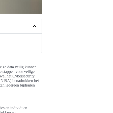
oe ze data veilig kunnen
e stappen voor veilige
wel het Cybersecurity
(ENISA) benadrukken het
kan iedereen bijdragen
ties en individuen
alekken en