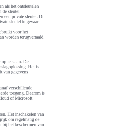
en als het ontsleutelen
 de sleutel.
n een private sleutel. Dit
vate sleutel in gevaar
ebruikt voor het
an worden terugvertaald
 op te slaan. De
pslagoplossing. Het is
eit van gegevens
anaf verschillende
seerde toegang. Daarom is
Cloud of Microsoft
ssen. Het inschakelen van
grijk om regelmatig de
en bij het beschermen van