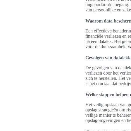
ongeoorloofde toegang. 
van persoonlijke en zake
Waarom data bescherme
Een effectieve benaderin
financiële verliezen en 
na een datalek. Het gebr
voor de duurzaamheid v
Gevolgen van datalek
De gevolgen van datalek
verliezen door het verli
zich te herstellen. Het 
is het cruciaal dat bedri
Welke stappen helpen o
Het veilig opslaan van g
opslag strategieën om ri
veilige manier te behere
opslagomgevingen en het