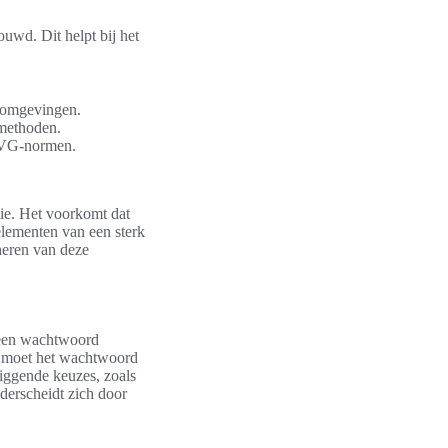
uwd. Dit helpt bij het
 omgevingen.
 methoden.
 AVG-normen.
tie. Het voorkomt dat
elementen van een sterk
heren van deze
t een wachtwoord
st moet het wachtwoord
liggende keuzes, zoals
derscheidt zich door