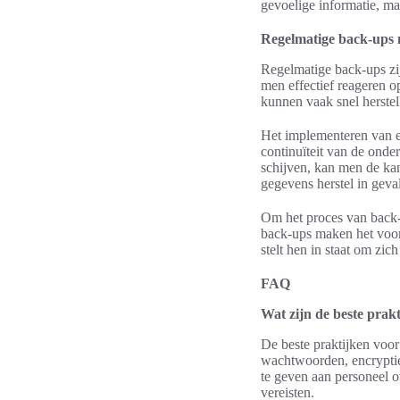
gevoelige informatie, maa
Regelmatige back-ups
Regelmatige back-ups zij
men effectief reageren o
kunnen vaak snel herstel
Het implementeren van ee
continuïteit van de onde
schijven, kan men de kan
gegevens herstel in geva
Om het proces van back-
back-ups maken het voor
stelt hen in staat om zi
FAQ
Wat zijn de beste prakt
De beste praktijken voor
wachtwoorden, encryptie
te geven aan personeel 
vereisten.