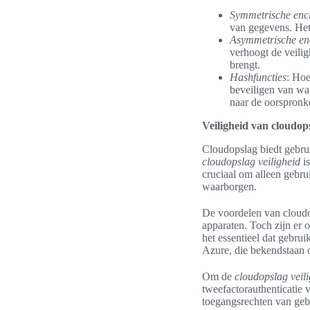
Symmetrische encr
van gegevens. Het 
Asymmetrische en
verhoogt de veilig
brengt.
Hashfuncties
: Hoe
beveiligen van wa
naar de oorspronke
Veiligheid van cloudop
Cloudopslag biedt gebrui
cloudopslag veiligheid
is
cruciaal om alleen gebr
waarborgen.
De voordelen van cloudo
apparaten. Toch zijn er 
het essentieel dat gebr
Azure, die bekendstaan 
Om de
cloudopslag veil
tweefactorauthenticatie 
toegangsrechten van gebr