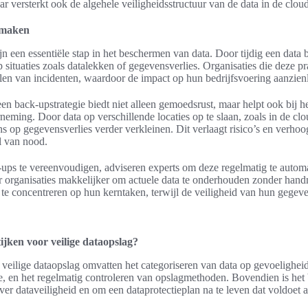
r versterkt ook de algehele veiligheidsstructuur van de data in de cloud
 maken
n een essentiële stap in het beschermen van data. Door tijdig een data
p situaties zoals datalekken of gegevensverlies. Organisaties die deze p
len van incidenten, waardoor de impact op hun bedrijfsvoering aanzienl
n back-upstrategie biedt niet alleen gemoedsrust, maar helpt ook bij 
rneming. Door data op verschillende locaties op te slaan, zoals in de cl
s op gegevensverlies verder verkleinen. Dit verlaagt risico’s en verhoo
l van nood.
ups te vereenvoudigen, adviseren experts om deze regelmatig te autom
 organisaties makkelijker om actuele data te onderhouden zonder hand
ch te concentreren op hun kerntaken, terwijl de veiligheid van hun gegev
ijken voor veilige dataopslag?
 veilige dataopslag omvatten het categoriseren van data op gevoeligheid
, en het regelmatig controleren van opslagmethoden. Bovendien is het 
over dataveiligheid en om een dataprotectieplan na te leven dat voldo