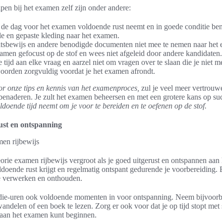
lpen bij het examen zelf zijn onder andere:
e de dag voor het examen voldoende rust neemt en in goede conditie ben
e en gepaste kleding naar het examen.
teitsbewijs en andere benodigde documenten niet mee te nemen naar het
examen gefocust op de stof en wees niet afgeleid door andere kandidaten.
tijd aan elke vraag en aarzel niet om vragen over te slaan die je niet m
woorden zorgvuldig voordat je het examen afrondt.
r onze tips en kennis van het examenproces,
zul je veel meer vertrou
benaderen. Je zult het examen beheersen en met een grotere kans op su
ldoende tijd neemt om je voor te bereiden en te oefenen op de stof.
ust en ontspanning
eorie examen rijbewijs vergroot als je goed uitgerust en ontspannen aa
ldoende rust krijgt en regelmatig ontspant gedurende je voorbereiding. 
ie verwerken en onthouden.
udie-uren ook voldoende momenten in voor ontspanning. Neem bijvoorb
wandelen of een boek te lezen. Zorg er ook voor dat je op tijd stopt me
st aan het examen kunt beginnen.