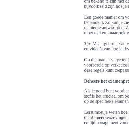
om bekend te zijn met de
bijvoorbeeld zijn hoe j
Een goede manier om voo
behandeld. Zo kun je zie
manier te antwoorden. Zo
moet maken, maar ook 
Tip:
Maak gebruik van vis
en video’s van hoe je de
Op die manier vergroot j
voorbereid op verkeerssit
deze regels kunt toepasse
Beheers het examenpr
Als je goed bent voorber
stof is het cruciaal om b
op de specifieke examen
Eerst moet je weten hoe
uit 50 meerkeuzevragen.
en tijdmanagement van es