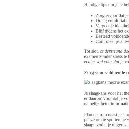
Handige tips om je te he
Zorg ervoor dat j
Draag comfortabel
Vergeet je identi
Blijf tijdens het 
Besteed voldoende 
Controleer je ant
Tot slot,
ondersteund doo
examen zonder stress te 
echter wel voor dat je vo
Zorg voor voldoende r
Je slaagkans voor het th
er daarom voor dat je vo
namelijk beter informat
Plan daarom naast je st
pauze om te sporten, te 
slaapt, zodat je uitgeru