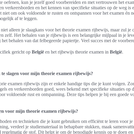
im te oefenen, kun je jezelf goed voorbereiden en met vertrouwen het ex
en verkeersborden en het kennen van specifieke situaties op de weg is e
t niet om ook voldoende te rusten en ontspannen voor het examen én n
gelijk af te leggen.
 niet alleen je slaagkans voor het theorie examen rijbewijs, maar zul j
n zelf. Het behalen van je rijbewijs is een belangrijke mijlpaal in je lev
bij het behalen van dat felbegeerde papiertje. Veel succes met de voorbe
ecifiek gericht op
België
en het rijbewijs theorie examen in
België
.
 te slagen voor mijn theorie examen rijbewijs?
rie examen rijbewijs zijn er enkele handige tips die je kunt volgen. Zorg
regels en verkeersborden goed, wees bekend met specifieke situaties op 
or voldoende rust en ontspanning. Deze tips helpen je bij een goede v
ren voor mijn theorie examen rijbewijs?
thoden en technieken die je kunt gebruiken om efficiënt te leren voor j
ning, verdeel je studiemateriaal in behapbare stukken, maak samenvatt
regelmatig de stof. Dit helpt je om de benodigde kennis op te doen en