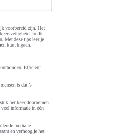
ijk voorbereid zijn. Het
keersveiligheid. In dit
n. Met deze tips leer je
amen kunt ingaan.
 onthouden. Efficiënt
mensen is dat ’s
fdstuk per keer doornemen
 veel informatie in één
illende media te
ssant en verhoog je het