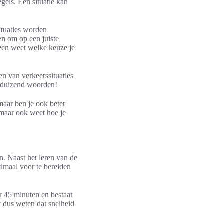
gels. Een situatie kan
ituaties worden
en om op een juiste
leen weet welke keuze je
en van verkeerssituaties
n duizend woorden!
maar ben je ook beter
, maar ook weet hoe je
n. Naast het leren van de
ptimaal voor te bereiden
r 45 minuten en bestaat
 dus weten dat snelheid