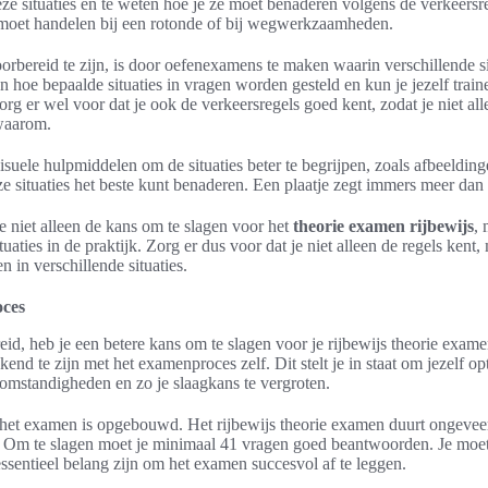
ze situaties en te weten hoe je ze moet benaderen volgens de verkeersre
e moet handelen bij een rotonde of bij wegwerkzaamheden.
rbereid te zijn, is door oefenexamens te maken waarin verschillende s
n hoe bepaalde situaties in vragen worden gesteld en kun je jezelf train
rg er wel voor dat je ook de verkeersregels goed kent, zodat je niet al
waarom.
uele hulpmiddelen om de situaties beter te begrijpen, zoals afbeelding
ze situaties het beste kunt benaderen. Een plaatje zegt immers meer da
e niet alleen de kans om te slagen voor het
theorie examen
rijbewijs
, 
uaties in de praktijk. Zorg er dus voor dat je niet alleen de regels kent
n in verschillende situaties.
oces
eid, heb je een betere kans om te slagen voor je rijbewijs theorie exame
ekend te zijn met het examenproces zelf. Dit stelt je in staat om jezelf o
omstandigheden en zo je slaagkans te vergroten.
 het examen is opgebouwd. Het rijbewijs theorie examen duurt ongevee
 Om te slagen moet je minimaal 41 vragen goed beantwoorden. Je moet
sentieel belang zijn om het examen succesvol af te leggen.