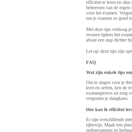
efficiënt te leren en sl
beheersen van de regels 
voor het examen. Vergee
om je examen zo goed mo
Met deze tips verhoog je
ervaren tijdens het exame
alvast een stap dichter 
Let op: deze tips zijn sp
FAQ
Wat zijn enkele tips om
Om te slagen voor je theo
leert en oefent, ken de 
examenproces en zorg vo
vergroten je slaagkans.
Hoe kan ik efficiënt le
Er zijn verschillende me
rijbewijs. Maak een plan
oefenexamens en herhaal 