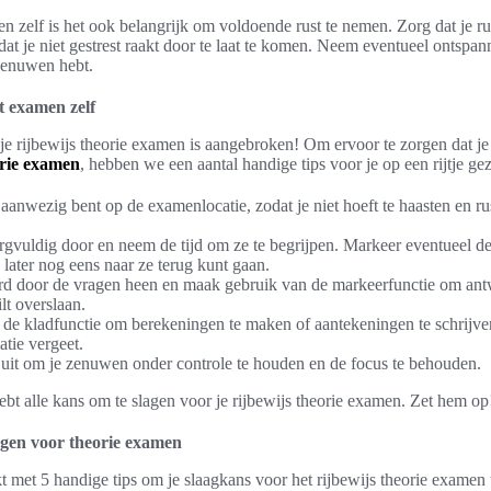
 zelf is het ook belangrijk om voldoende rust te nemen. Zorg dat je rui
t je niet gestrest raakt door te laat te komen. Neem eventueel ontspa
 zenuwen hebt.
t examen zelf
 je rijbewijs theorie examen is aangebroken! Om ervoor te zorgen dat je
rie examen
, hebben we een aantal handige tips voor je op een rijtje gez
d aanwezig bent op de examenlocatie, zodat je niet hoeft te haasten en r
gvuldig door en neem de tijd om ze te begrijpen. Markeer eventueel de
e later nog eens naar ze terug kunt gaan.
rd door de vragen heen en maak gebruik van de markeerfunctie om ant
lt overslaan.
de kladfunctie om berekeningen te maken of aantekeningen te schrijven
atie vergeet.
 uit om je zenuwen onder controle te houden en de focus te behouden.
hebt alle kans om te slagen voor je rijbewijs theorie examen. Zet hem op
agen voor theorie examen
 met 5 handige tips om je slaagkans voor het rijbewijs theorie examen 