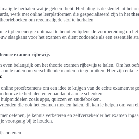
elmatig te herhalen wat je geleerd hebt. Herhaling is de sleutel tot het 
rds, werk met online leerplatformen die gespecialiseerd zijn in het
the
heorieboeken om regelmatig de stof te herhalen.
om je tijd en energie optimaal te benutten tijdens de voorbereiding op he
jouw slaagkans voor het examen en dient zodoende als een essentiële stap
theorie examen rijbewijs
en even belangrijk om het theorie examen rijbewijs te halen. Om het oefe
t aan te raden om verschillende manieren te gebruiken. Hier zijn enkele
n
:
online proefexamens om een idee te krijgen van de echte examenvrage
n door ze te herhalen en er aandacht aan te schenken.
hulpmiddelen zoals apps, quizzen en studieboeken.
rienden die ook het examen moeten halen, dit kan je helpen om van elk
mmer oefenen, je kennis verbeteren en zelfverzekerder het examen ingaa
 je voortgang bij te houden.