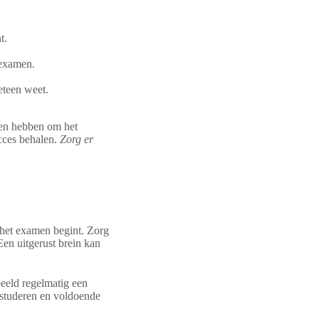
t.
 examen.
eteen weet.
wen hebben om het
cces behalen.
Zorg er
n het examen begint. Zorg
Een uitgerust brein kan
eeld regelmatig een
t studeren en voldoende