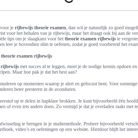
 voor je
rijbewijs theorie examen
, dan wil je natuurlijk zo goed mogel
eist voor het behalen van je rijbewijs, maar het draagt ook bij aan de ver
iële tips om je slaagkans voor het
theorie examen rijbewijs
te vergrote
r en leer je bovendien slim te oefenen, zodat je goed voorbereid het ex
t theorie examen rijbewijs
rijbewijs
met succes af te leggen, moet je de nodige kennis opdoen en
helpen. Maar hoe pak je dat het best aan?
 studeren op momenten waarop je alert en gefocust bent. Voor sommige 
anderen beter presteren in de avonduren.
leerstof op te delen in hapklare brokken. Je kunt bijvoorbeeld één hoo
n of even iets anders doen. Zo vermijd je dat je overladen raakt met te
wisseling te brengen in je studiemethode. Probeer bijvoorbeeld versch
erboek, video’s en oefeningen op een website. Hierdoor blijft het intere