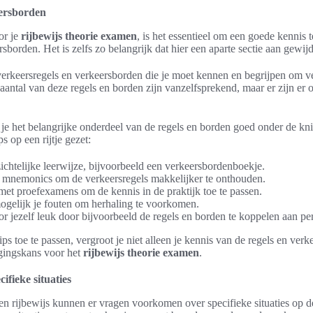
eersborden
or je
rijbewijs theorie examen
, is het essentieel om een goede kennis
sborden. Het is zelfs zo belangrijk dat hier een aparte sectie aan gewijd
 verkeersregels en verkeersborden die je moet kennen en begrijpen om ve
ntal van deze regels en borden zijn vanzelfsprekend, maar er zijn er o
je het belangrijke onderdeel van de regels en borden goed onder de kni
s op een rijtje gezet:
chtelijke leerwijze, bijvoorbeeld een verkeersbordenboekje.
mnemonics om de verkeersregels makkelijker te onthouden.
met proefexamens om de kennis in de praktijk toe te passen.
mogelijk je fouten om herhaling te voorkomen.
r jezelf leuk door bijvoorbeeld de regels en borden te koppelen aan pers
ps toe te passen, vergroot je niet alleen je kennis van de regels en ver
gingskans voor het
rijbewijs theorie examen
.
ifieke situaties
en rijbewijs kunnen er vragen voorkomen over specifieke situaties op d