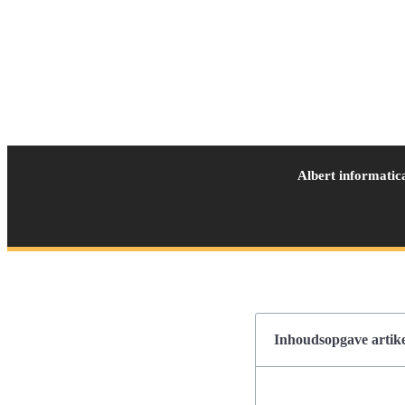
Albert informatic
Inhoudsopgave artike