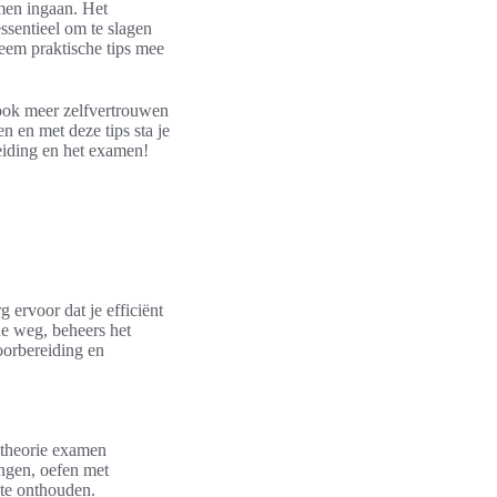
amen ingaan. Het
ssentieel om te slagen
eem praktische tips mee
e ook meer zelfvertrouwen
en en met deze tips sta je
reiding en het examen!
 ervoor dat je efficiënt
de weg, beheers het
oorbereiding en
e theorie examen
ingen, oefen met
 te onthouden.