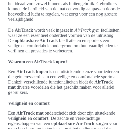
het ideaal voor zowel binnen- als buitengebruik. Gebruikers
kunnen de hardheid van de mat eenvoudig aanpassen door de
hoeveelheid lucht te regelen, wat zorgt voor een nog grotere
veelzijdigheid.
De
AirTrack
wordt vaak ingezet in
AirTrack gym
faciliteiten,
waar ze een essentieel onderdeel vormen van de uitrusting.
De
opblaasbare AirTrack
biedt atleten en sporters een
veilige en comfortabele ondergrond om hun vaardigheden te
verfijnen en prestaties te verbeteren.
Waarom een AirTrack kopen?
Een
AirTrack kopen
is een uitstekende keuze voor iedereen
die geïnteresseerd is in een veilige en comfortabele sportmat.
Dankzij verschillende functionaliteiten biedt de
AirTrack
mat
diverse voordelen die het geschikt maken voor allerlei
gebruikers.
Veiligheid en comfort
Een
AirTrack mat
onderscheidt zich door zijn uitstekende
veiligheid
en
comfort
. De zachte en veerkrachtige
eigenschappen van een
opblaasbare AirTrack
zorgen voor
extra bescherming tegen letsel, wat het veiliger maakt dan