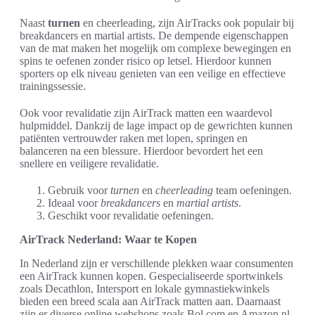
Naast
turnen
en cheerleading, zijn AirTracks ook populair bij
breakdancers en martial artists. De dempende eigenschappen
van de mat maken het mogelijk om complexe bewegingen en
spins te oefenen zonder risico op letsel. Hierdoor kunnen
sporters op elk niveau genieten van een veilige en effectieve
trainingssessie.
Ook voor revalidatie zijn AirTrack matten een waardevol
hulpmiddel. Dankzij de lage impact op de gewrichten kunnen
patiënten vertrouwder raken met lopen, springen en
balanceren na een blessure. Hierdoor bevordert het een
snellere en veiligere revalidatie.
Gebruik voor
turnen
en
cheerleading
team oefeningen.
Ideaal voor
breakdancers
en
martial artists
.
Geschikt voor revalidatie oefeningen.
AirTrack Nederland: Waar te Kopen
In Nederland zijn er verschillende plekken waar consumenten
een AirTrack kunnen kopen. Gespecialiseerde sportwinkels
zoals Decathlon, Intersport en lokale gymnastiekwinkels
bieden een breed scala aan AirTrack matten aan. Daarnaast
zijn er diverse online webshops zoals Bol.com en Amazon.nl