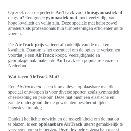
Op zoek naar de perfecte
AirTrack
voor
thuisgymnastiek
of
de gym? Een goede
gymnastiek mat
moet veelzijdig, van
hoge kwaliteit en veilig zijn. Deze speciale mat helpt zowel
amateurs als professionals hun turnoefeningen efficiënter uit te
voeren.
De
AirTrack prijs
varieert afhankelijk van de maat en
kwaliteit. Daarom is het essentieel om de opties te verkennen
voordat je een
AirTrack
koopt. Veelzijdigheid en
gebruiksgemak maken de
AirTrack
een populaire keuze in
Nederland.
Wat is een AirTrack Mat?
Een
AirTrack mat
is een innovatieve, opblaasbare mat die
speciaal ontworpen is voor diverse sporten zoals gymnastiek,
cheerleading en parkour. Deze mat biedt een elastische en
zachte ondergrond die de gewrichten beschermt tijdens
intensieve training.
Dankzij het lichte gewicht en de mogelijkheid om de mat op
te blazen, is een
opblaasbare AirTrack
uiterst gemakkelijk te
vervoeren en op te bergen. Deze flexibele eigenschap maakt