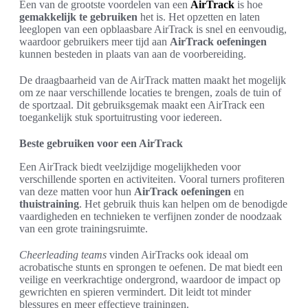
Een van de grootste voordelen van een
AirTrack
is hoe
gemakkelijk te gebruiken
het is. Het opzetten en laten
leeglopen van een opblaasbare AirTrack is snel en eenvoudig,
waardoor gebruikers meer tijd aan
AirTrack oefeningen
kunnen besteden in plaats van aan de voorbereiding.
De draagbaarheid van de AirTrack matten maakt het mogelijk
om ze naar verschillende locaties te brengen, zoals de tuin of
de sportzaal. Dit gebruiksgemak maakt een AirTrack een
toegankelijk stuk sportuitrusting voor iedereen.
Beste gebruiken voor een AirTrack
Een AirTrack biedt veelzijdige mogelijkheden voor
verschillende sporten en activiteiten. Vooral turners profiteren
van deze matten voor hun
AirTrack oefeningen
en
thuistraining
. Het gebruik thuis kan helpen om de benodigde
vaardigheden en technieken te verfijnen zonder de noodzaak
van een grote trainingsruimte.
Cheerleading teams
vinden AirTracks ook ideaal om
acrobatische stunts en sprongen te oefenen. De mat biedt een
veilige en veerkrachtige ondergrond, waardoor de impact op
gewrichten en spieren vermindert. Dit leidt tot minder
blessures en meer effectieve trainingen.