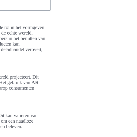
e rol in het vormgeven
t de echte wereld,
pers in het benutten van
ducten kan
detailhandel verovert,
reld projecteert. Dit
. Het gebruik van
AR
waarop consumenten
Dit kan variëren van
s om een naadloze
nen beleven.