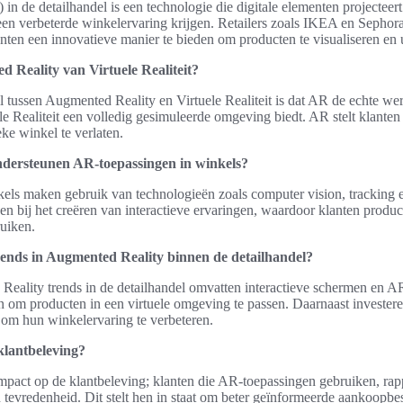
n de detailhandel is een technologie die digitale elementen projecteert
n verbeterde winkelervaring krijgen. Retailers zoals IKEA en Sephor
en een innovatieve manier te bieden om producten te visualiseren en u
d Reality van Virtuele Realiteit?
l tussen Augmented Reality en Virtuele Realiteit is dat AR de echte were
le Realiteit een volledig gesimuleerde omgeving biedt. AR stelt klanten i
ke winkel te verlaten.
ndersteunen AR-toepassingen in winkels?
els maken gebruik van technologieën zoals computer vision, tracking
n bij het creëren van interactieve ervaringen, waardoor klanten product
uiken.
rends in Augmented Reality binnen de detailhandel?
eality trends in de detailhandel omvatten interactieve schermen en A
len om producten in een virtuele omgeving te passen. Daarnaast investeren
 om hun winkelervaring te verbeteren.
klantbeleving?
mpact op de klantbeleving; klanten die AR-toepassingen gebruiken, rap
 tevredenheid. Dit stelt hen in staat om beter geïnformeerde aankoopbe