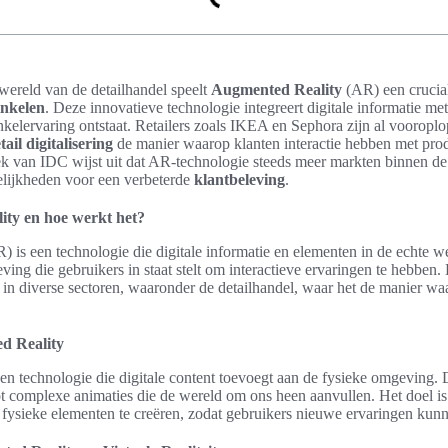
wereld van de detailhandel speelt
Augmented Reality
(AR) een crucial
inkelen
. Deze innovatieve technologie integreert digitale informatie me
elervaring ontstaat. Retailers zoals IKEA en Sephora zijn al vooroplo
tail digitalisering
de manier waarop klanten interactie hebben met pro
k van IDC wijst uit dat AR-technologie steeds meer markten binnen de 
elijkheden voor een verbeterde
klantbeleving
.
ity en hoe werkt het?
 is een technologie die digitale informatie en elementen in de echte we
eleving die gebruikers in staat stelt om interactieve ervaringen te hebben
l in diverse sectoren, waaronder de detailhandel, waar het de manier 
ed Reality
een technologie die digitale content toevoegt aan de fysieke omgeving. 
ot complexe animaties die de wereld om ons heen aanvullen. Het doel i
en fysieke elementen te creëren, zodat gebruikers nieuwe ervaringen kun