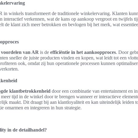
nkelervaring
 in winkels transformeert de traditionele winkelervaring. Klanten kun
en interactief verkennen, wat de kans op aankoop vergroot en twijfels t
lt de klant zich meer betrokken en bevlogen bij het merk, wat essentieel
oopproces
e
voordelen van AR
is de
efficiëntie in het aankoopproces
. Door geb
ten sneller de juiste producten vinden en kopen, wat leidt tot een vlott
 profiteren ook, omdat zij hun operationele processen kunnen optimalise
erkorten.
kkenheid
gde klantbetrokkenheid
door een combinatie van entertainment en inf
meer tijd in de winkel door te brengen wanneer er interactieve element
ijk maakt. Dit draagt bij aan klantloyaliteit en kan uiteindelijk leiden 
gie omarmen en integreren in hun strategie.
ty in de detailhandel?