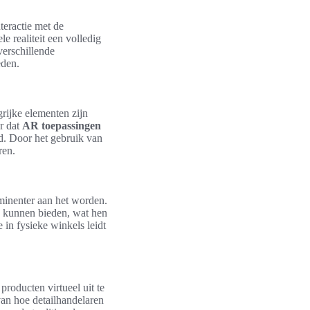
nteractie met de
e realiteit een volledig
verschillende
eden.
rijke elementen zijn
r dat
AR toepassingen
ld. Door het gebruik van
ren.
minenter aan het worden.
* kunnen bieden, wat hen
 in fysieke winkels leidt
roducten virtueel uit te
an hoe detailhandelaren