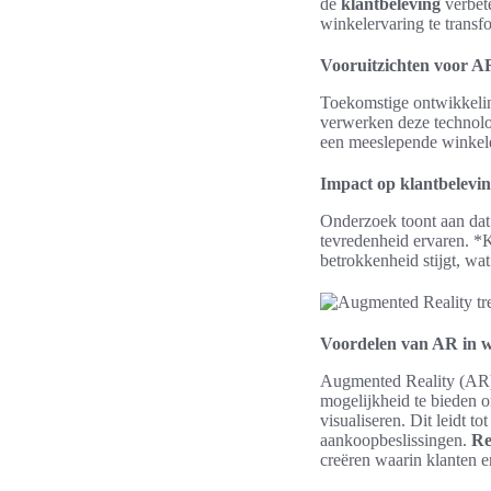
de
klantbeleving
verbet
winkelervaring te transf
Vooruitzichten voor AR
Toekomstige ontwikkelin
verwerken deze technolog
een meeslepende winkeler
Impact op klantbelevi
Onderzoek toont aan dat 
tevredenheid ervaren. *K
betrokkenheid stijgt, wat
Voordelen van AR in w
Augmented Reality (AR) b
mogelijkheid te bieden o
visualiseren. Dit leidt 
aankoopbeslissingen.
Re
creëren waarin klanten 