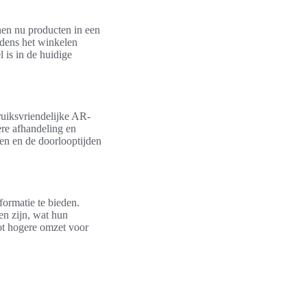
nen nu producten in een
ijdens het winkelen
 is in de huidige
ruiksvriendelijke AR-
ere afhandeling en
ren en de doorlooptijden
ormatie te bieden.
en zijn, wat hun
tot hogere omzet voor