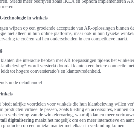
eren. Steeds meer bedrijven zoals IKEA en Sephora implementeren AR 
ormeren.
-technologie in winkels
gen wijzen op een groeiende acceptatie van AR-oplossingen binnen det
ie niet alleen in hun online platforms, maar ook in hun fysieke winke
varing te creëren zal hen onderscheiden in een competitieve markt.
ng
klanten die interactie hebben met AR-toepassingen tijdens het winkele
lantbeleving* wordt versterkt doordat klanten een betere connectie me
 leidt tot hogere conversieratio’s en klanttevredenheid.
inkels
iedt talrijke voordelen voor winkels die hun klantbeleving willen ver
m producten virtueel te passen, zoals kleding en accessoires, kunnen 
tot een verbetering van de winkelervaring, waarbij klanten meer vertrouw
tail digitalisering
maakt het mogelijk om een meer interactieve en aant
en producten op een unieke manier met elkaar in verbinding komen.