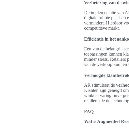
Verbetering van de wi
De implementatie van AR
digitale ruimte plaatsen 
vermindert. Hierdoor voe
competitieve markt.
Efficiëntie in het aank
Eén van de belangrijkst
toepassingen kunnen klan
minder stress. Retailers
van de verkoop kunnen v
Verhoogde klantbetro
AR stimuleert de
verhoo
Klanten zijn geneigd om 
winkelervaring onvergetel
retailers die de technolo
FAQ
Wat is Augmented Reali