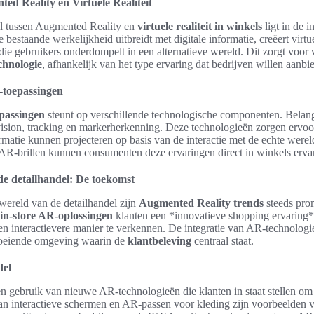
ed Reality en Virtuele Realiteit
hil tussen Augmented Reality en
virtuele realiteit in winkels
ligt in de i
estaande werkelijkheid uitbreidt met digitale informatie, creëert virtuel
e gebruikers onderdompelt in een alternatieve wereld. Dit zorgt voor 
echnologie
, afhankelijk van het type ervaring dat bedrijven willen aanbi
-toepassingen
passingen
steunt op verschillende technologische componenten. Belang
ision, tracking en markerherkenning. Deze technologieën zorgen ervoo
rmatie kunnen projecteren op basis van de interactie met de echte were
 AR-brillen kunnen consumenten deze ervaringen direct in winkels erva
de detailhandel: De toekomst
wereld van de detailhandel zijn
Augmented Reality trends
steeds pro
in-store AR-oplossingen
klanten een *innovatieve shopping ervaring
n interactievere manier te verkennen. De integratie van AR-technologie
boeiende omgeving waarin de
klantbeleving
centraal staat.
del
gebruik van nieuwe AR-technologieën die klanten in staat stellen om p
n interactieve schermen en AR-passen voor kleding zijn voorbeelden v