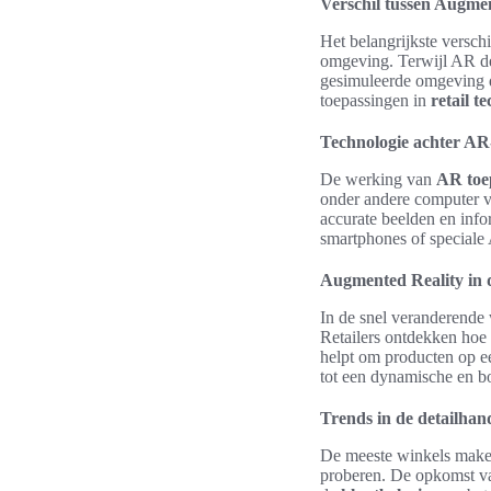
Verschil tussen Augment
Het belangrijkste versc
omgeving. Terwijl AR de b
gesimuleerde omgeving di
toepassingen in
retail t
Technologie achter AR
De werking van
AR toe
onder andere computer v
accurate beelden en info
smartphones of speciale
Augmented Reality in 
In de snel veranderende 
Retailers ontdekken hoe
helpt om producten op ee
tot een dynamische en 
Trends in de detailhan
De meeste winkels maken 
proberen. De opkomst va