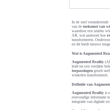
In de snel veranderende 
van de
toekomst van w
waardoor een unieke wink
AR, wat aantoont hoe
re
transformeren. Onderzoe
en dit biedt nieuwe mog
Wat is Augmented Real
Augmented Reality
(AR)
leidt tot een verrijkte b
toepassingen
groeit sne
winkelen transformeert.
Definitie van Augment
Augmented Reality
is 
eenvoudige informatie t
integratie van digitale 