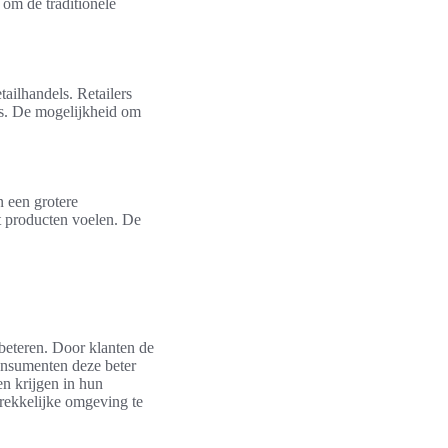
om de traditionele
ailhandels. Retailers
ls. De mogelijkheid om
n een grotere
t producten voelen. De
beteren. Door klanten de
consumenten deze beter
en krijgen in hun
rekkelijke omgeving te