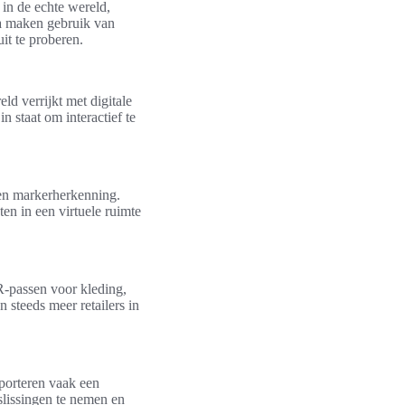
 in de echte wereld,
a maken gebruik van
it te proberen.
ld verrijkt met digitale
n staat om interactief te
 en markerherkenning.
en in een virtuele ruimte
R-passen voor kleding,
 steeds meer retailers in
porteren vaak een
slissingen te nemen en