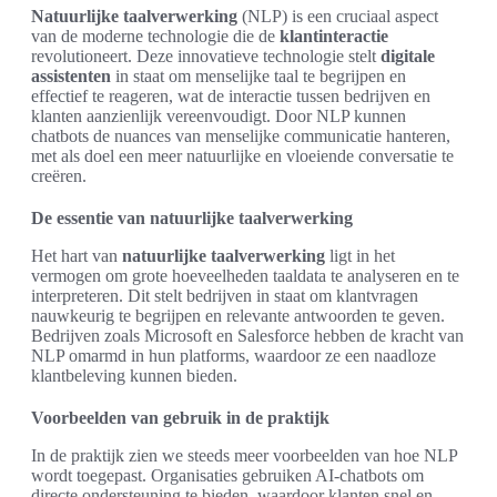
Natuurlijke taalverwerking
(NLP) is een cruciaal aspect
van de moderne technologie die de
klantinteractie
revolutioneert. Deze innovatieve technologie stelt
digitale
assistenten
in staat om menselijke taal te begrijpen en
effectief te reageren, wat de interactie tussen bedrijven en
klanten aanzienlijk vereenvoudigt. Door NLP kunnen
chatbots de nuances van menselijke communicatie hanteren,
met als doel een meer natuurlijke en vloeiende conversatie te
creëren.
De essentie van natuurlijke taalverwerking
Het hart van
natuurlijke taalverwerking
ligt in het
vermogen om grote hoeveelheden taaldata te analyseren en te
interpreteren. Dit stelt bedrijven in staat om klantvragen
nauwkeurig te begrijpen en relevante antwoorden te geven.
Bedrijven zoals Microsoft en Salesforce hebben de kracht van
NLP omarmd in hun platforms, waardoor ze een naadloze
klantbeleving kunnen bieden.
Voorbeelden van gebruik in de praktijk
In de praktijk zien we steeds meer voorbeelden van hoe NLP
wordt toegepast. Organisaties gebruiken AI-chatbots om
directe ondersteuning te bieden, waardoor klanten snel en