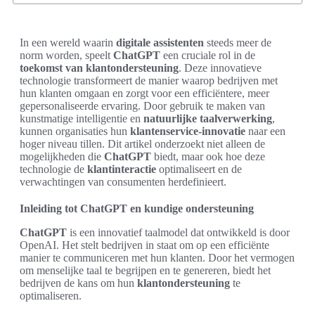
In een wereld waarin
digitale assistenten
steeds meer de
norm worden, speelt
ChatGPT
een cruciale rol in de
toekomst van klantondersteuning
. Deze innovatieve
technologie transformeert de manier waarop bedrijven met
hun klanten omgaan en zorgt voor een efficiëntere, meer
gepersonaliseerde ervaring. Door gebruik te maken van
kunstmatige intelligentie en
natuurlijke taalverwerking
,
kunnen organisaties hun
klantenservice-innovatie
naar een
hoger niveau tillen. Dit artikel onderzoekt niet alleen de
mogelijkheden die
ChatGPT
biedt, maar ook hoe deze
technologie de
klantinteractie
optimaliseert en de
verwachtingen van consumenten herdefinieert.
Inleiding tot ChatGPT en kundige ondersteuning
ChatGPT
is een innovatief taalmodel dat ontwikkeld is door
OpenAI. Het stelt bedrijven in staat om op een efficiënte
manier te communiceren met hun klanten. Door het vermogen
om menselijke taal te begrijpen en te genereren, biedt het
bedrijven de kans om hun
klantondersteuning
te
optimaliseren.