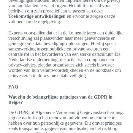
beveiligingsmethoden moeten implementeren om de privacy
van hun klanten te waarborgen. Het blijft cruciaal voor
bedrijven om zich proactief aan te passen aan deze
Toekomstige ontwikkelingen
en ervoor te zorgen dat ze
voldoen aan de regelgeving.
Experts voorspellen dat er in de komende jaren een duidelijke
verschuiving zal plaatsvinden naar meer geavanceerde en
geïntegreerde data beveiligingsoplossingen. Hierbij speelt
samenwerking tussen publieke en private sectoren een
centrale rol in het bevorderen van een sterke datacultuur. De
Nederlandse onderneming, die actief is in compliance en
privacy-advies, ziet dat organisaties zich steeds bewuster
worden van hun verantwoordelijkheden en de noodzaak om
te investeren in duurzame databeveiliging.
FAQ
Wat zijn de belangrijkste principes van de GDPR in
België?
De GDPR, of Algemene Verordening Gegevensbescherming,
legt de nadruk op het recht van individuen om controle te
hebben over hun persoonlijke gegevens. Dit omvat principes
zoals transparantie, gegevensminimalisatie, en het recht op