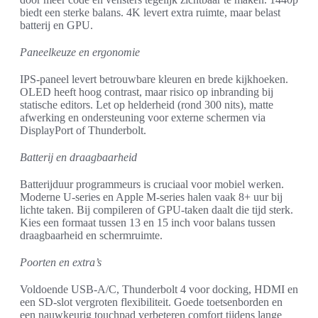
biedt een sterke balans. 4K levert extra ruimte, maar belast
batterij en GPU.
Paneelkeuze en ergonomie
IPS-paneel levert betrouwbare kleuren en brede kijkhoeken.
OLED heeft hoog contrast, maar risico op inbranding bij
statische editors. Let op helderheid (rond 300 nits), matte
afwerking en ondersteuning voor externe schermen via
DisplayPort of Thunderbolt.
Batterij en draagbaarheid
Batterijduur programmeurs is cruciaal voor mobiel werken.
Moderne U-series en Apple M-series halen vaak 8+ uur bij
lichte taken. Bij compileren of GPU-taken daalt die tijd sterk.
Kies een formaat tussen 13 en 15 inch voor balans tussen
draagbaarheid en schermruimte.
Poorten en extra’s
Voldoende USB-A/C, Thunderbolt 4 voor docking, HDMI en
een SD-slot vergroten flexibiliteit. Goede toetsenborden en
een nauwkeurig touchpad verbeteren comfort tijdens lange