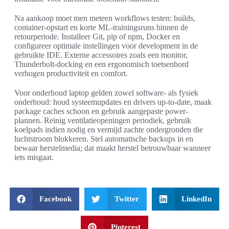
Na aankoop moet men meteen workflows testen: builds,
container-opstart en korte ML-trainingsruns binnen de
retourperiode. Installeer Git, pip of npm, Docker en
configureer optimale instellingen voor development in de
gebruikte IDE. Externe accessoires zoals een monitor,
Thunderbolt-docking en een ergonomisch toetsenbord
verhogen productiviteit en comfort.
Voor onderhoud laptop gelden zowel software- als fysiek
onderhoud: houd systeemupdates en drivers up-to-date, maak
package caches schoon en gebruik aangepaste power-
plannen. Reinig ventilatieopeningen periodiek, gebruik
koelpads indien nodig en vermijd zachte ondergronden die
luchtstroom blokkeren. Stel automatische backups in en
bewaar herstelmedia; dat maakt herstel betrouwbaar wanneer
iets misgaat.
Facebook
Twitter
LinkedIn
Pinterest