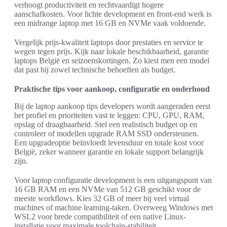
verhoogt productiviteit en rechtvaardigt hogere
aanschafkosten. Voor lichte development en front-end werk is
een midrange laptop met 16 GB en NVMe vaak voldoende.
Vergelijk prijs-kwaliteit laptops door prestaties en service te
wegen tegen prijs. Kijk naar lokale beschikbaarheid, garantie
laptops België en seizoenskortingen. Zo kiest men een model
dat past bij zowel technische behoeften als budget.
Praktische tips voor aankoop, configuratie en onderhoud
Bij de laptop aankoop tips developers wordt aangeraden eerst
het profiel en prioriteiten vast te leggen: CPU, GPU, RAM,
opslag of draagbaarheid. Stel een realistisch budget op en
controleer of modellen upgrade RAM SSD ondersteunen.
Een upgradeoptie beïnvloedt levensduur en totale kost voor
België, zeker wanneer garantie en lokale support belangrijk
zijn.
Voor laptop configuratie development is een uitgangspunt van
16 GB RAM en een NVMe van 512 GB geschikt voor de
meeste workflows. Kies 32 GB of meer bij veel virtual
machines of machine learning-taken. Overweeg Windows met
WSL2 voor brede compatibiliteit of een native Linux-
installatie voor maximale toolchain-stabiliteit.