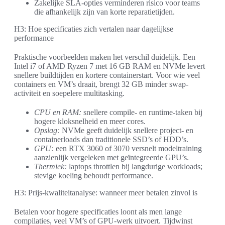
Zakelijke SLA-opties verminderen risico voor teams
die afhankelijk zijn van korte reparatietijden.
H3: Hoe specificaties zich vertalen naar dagelijkse
performance
Praktische voorbeelden maken het verschil duidelijk. Een
Intel i7 of AMD Ryzen 7 met 16 GB RAM en NVMe levert
snellere buildtijden en kortere containerstart. Voor wie veel
containers en VM’s draait, brengt 32 GB minder swap-
activiteit en soepelere multitasking.
CPU en RAM:
snellere compile- en runtime-taken bij
hogere kloksnelheid en meer cores.
Opslag:
NVMe geeft duidelijk snellere project- en
containerloads dan traditionele SSD’s of HDD’s.
GPU:
een RTX 3060 of 3070 versnelt modeltraining
aanzienlijk vergeleken met geïntegreerde GPU’s.
Thermiek:
laptops throttlen bij langdurige workloads;
stevige koeling behoudt performance.
H3: Prijs-kwaliteitanalyse: wanneer meer betalen zinvol is
Betalen voor hogere specificaties loont als men lange
compilaties, veel VM’s of GPU-werk uitvoert. Tijdwinst