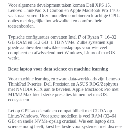
Voor algemene development taken komen Dell XPS 15,
Lenovo ThinkPad X1 Carbon en Apple MacBook Pro 14/16
vaak naar voren. Deze modellen combineren krachtige CPU-
opties met degelijke bouwkwaliteit en comfortabele
toetsenborden.
Typische configuraties omvatten Intel i7 of Ryzen 7, 16–32
GB RAM en 512 GB–1 TB NVMe. Zulke systemen zijn
goede aanbevolen ontwikkelaarslaptops voor wie veel
compileert en afwisselend met Windows, Linux of macOS
werkt.
Beste laptop voor data science en machine learning
Voor machine learning en zware data-workloads zijn Lenovo
ThinkPad P-series, Dell Precision en ASUS ROG/Zephyrus
met NVIDIA RTX aan te bevelen. Apple MacBook Pro met
M1/M2 Max biedt sterke prestaties binnen het macOS-
ecosysteem.
Let op GPU-acceleratie en compatibiliteit met CUDA op
Linux/Windows. Voor grote modellen is veel RAM (32–64
GB) en snelle NVMe-opslag cruciaal. Wie een laptop data
science nodig heeft, kiest het beste voor systemen met discrete