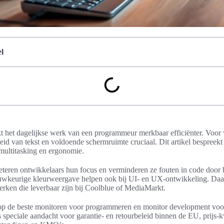
l
 het dagelijkse werk van een programmeur merkbaar efficiënter. Voor w
heid van tekst en voldoende schermruimte cruciaal. Dit artikel bespreek
multitasking en ergonomie.
eteren ontwikkelaars hun focus en verminderen ze fouten in code door 
auwkeurige kleurweergave helpen ook bij UI- en UX-ontwikkeling. Daa
rken die leverbaar zijn bij Coolblue of MediaMarkt.
h op de beste monitoren voor programmeren en monitor development voor
s speciale aandacht voor garantie- en retourbeleid binnen de EU, prijs-kw