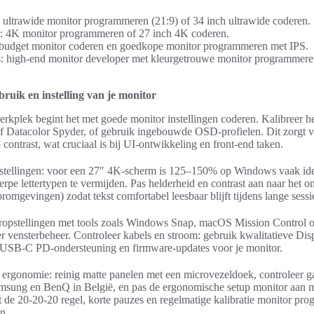
: ultrawide monitor programmeren (21:9) of 34 inch ultrawide coderen.
e: 4K monitor programmeren of 27 inch 4K coderen.
 budget monitor coderen en goedkope monitor programmeren met IPS.
ls: high-end monitor developer met kleurgetrouwe monitor programme
bruik en instelling van je monitor
rkplek begint het met goede monitor instellingen coderen. Kalibreer 
of Datacolor Spyder, of gebruik ingebouwde OSD-profielen. Dit zorgt v
contrast, wat cruciaal is bij UI-ontwikkeling en front-end taken.
nstellingen: voor een 27″ 4K-scherm is 125–150% op Windows vaak id
rpe lettertypen te vermijden. Pas helderheid en contrast aan naar het 
omgevingen) zodat tekst comfortabel leesbaar blijft tijdens lange sessi
ropstellingen met tools zoals Windows Snap, macOS Mission Control 
er vensterbeheer. Controleer kabels en stroom: gebruik kwalitatieve D
 USB-C PD-ondersteuning en firmware-updates voor je monitor.
ergonomie: reinig matte panelen met een microvezeldoek, controleer 
msung en BenQ in België, en pas de ergonomische setup monitor aan m
t de 20-20-20 regel, korte pauzes en regelmatige kalibratie monitor pr
n.