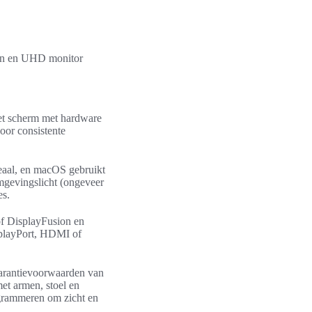
ren en UHD monitor
het scherm met hardware
oor consistente
eaal, en macOS gebruikt
omgevingslicht (ongeveer
es.
of DisplayFusion en
isplayPort, HDMI of
garantievoorwaarden van
et armen, stoel en
ogrammeren om zicht en