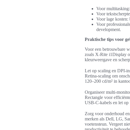
Voor multitasking
Voor tekstscherpt
Voor lage kosten:
Voor professiona
development.
Praktische tips voor ge
Voor een betrouwbare we
zoals X-Rite i1Display 
kleurweergave en scherp 
Let op scaling en DPI-i
Retina-scaling om onsche
120–200 cd/m² in kantoor
Organiseer multi-monito
Rectangle voor efficiënt
USB-C-kabels en let op
Zorg voor onderhoud en 
merken als Dell, LG, Sa
voetensteun. Vergeet nie
productiviteit te behoude