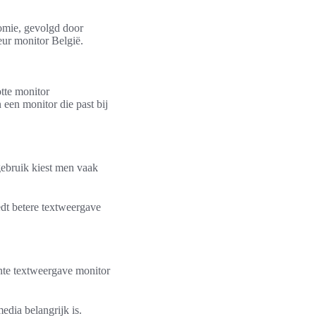
nomie, gevolgd door
ur monitor België.
tte monitor
 een monitor die past bij
gebruik kiest men vaak
edt betere textweergave
ente textweergave monitor
edia belangrijk is.