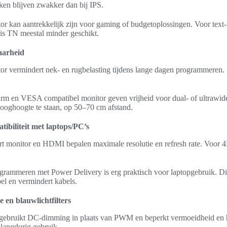
ken blijven zwakker dan bij IPS.
tor kan aantrekkelijk zijn voor gaming of budgetoplossingen. Voor text
ie is TN meestal minder geschikt.
aarheid
r vermindert nek- en rugbelasting tijdens lange dagen programmeren. 
arm en VESA compatibel monitor geven vrijheid voor dual- of ultrawide
 ooghoogte te staan, op 50–70 cm afstand.
ibiliteit met laptops/PC’s
ort monitor en HDMI bepalen maximale resolutie en refresh rate. Vo
ammeren met Power Delivery is erg praktisch voor laptopgebruik. Di
el en vermindert kabels.
e en blauwlichtfilters
e gebruikt DC-dimming in plaats van PWM en beperkt vermoeidheid en 
 langdurig gebruik.