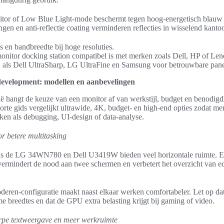
nitor of Low Blue Light-mode beschermt tegen hoog-energetisch blauw l
gen en anti-reflectie coating verminderen reflecties in wisselend kantoo
s en bandbreedte bij hoge resoluties.
monitor docking station compatibel is met merken zoals Dell, HP of Le
ls Dell UltraSharp, LG UltraFine en Samsung voor betrouwbare panel
development: modellen en aanbevelingen
ië hangt de keuze van een monitor af van werkstijl, budget en benodig
orte gids vergelijkt ultrawide, 4K, budget- en high-end opties zodat men
aken als debugging, UI-design of data-analyse.
r betere multitasking
ls de LG 34WN780 en Dell U3419W bieden veel horizontale ruimte. E
ermindert de nood aan twee schermen en verbetert het overzicht van ed
oderen-configuratie maakt naast elkaar werken comfortabeler. Let op d
me breedtes en dat de GPU extra belasting krijgt bij gaming of video.
rpe textweergave en meer werkruimte