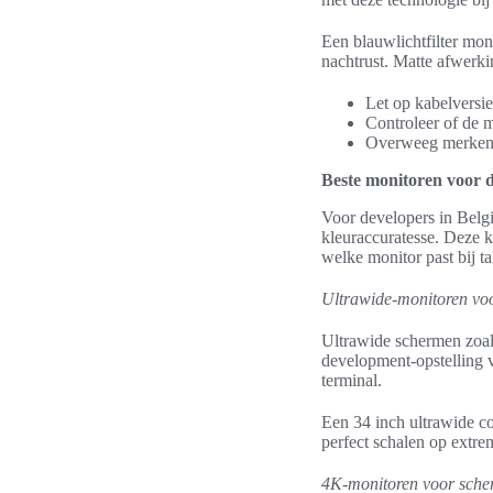
Een blauwlichtfilter mo
nachtrust. Matte afwerkin
Let op kabelversie
Controleer of de 
Overweeg merken a
Beste monitoren voor 
Voor developers in Belg
kleuraccuratesse. Deze k
welke monitor past bij t
Ultrawide-monitoren voo
Ultrawide schermen zoa
development-opstelling v
terminal.
Een 34 inch ultrawide c
perfect schalen op extre
4K-monitoren voor sche