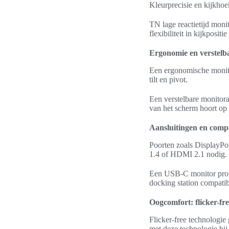
Kleurprecisie en kijkhoe
TN lage reactietijd moni
flexibiliteit in kijkposit
Ergonomie en verstelb
Een ergonomische monito
tilt en pivot.
Een verstelbare monitor
van het scherm hoort op
Aansluitingen en compat
Poorten zoals DisplayP
1.4 of HDMI 2.1 nodig.
Een USB-C monitor progr
docking station compatib
Oogcomfort: flicker-fre
Flicker-free technologi
met deze technologie bij