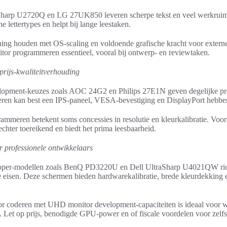
aSharp U2720Q en LG 27UK850 leveren scherpe tekst en veel werkruim
e lettertypes en helpt bij lange leestaken.
ing houden met OS-scaling en voldoende grafische kracht voor extern
itor programmeren essentieel, vooral bij ontwerp- en reviewtaken.
prijs-kwaliteitverhouding
lopment-keuzes zoals AOC 24G2 en Philips 27E1N geven degelijke pres
ren kan best een IPS-paneel, VESA-bevestiging en DisplayPort hebbe
mmeren betekent soms concessies in resolutie en kleurkalibratie. Vo
chter toereikend en biedt het prima leesbaarheid.
 professionele ontwikkelaars
oper-modellen zoals BenQ PD3220U en Dell UltraSharp U4021QW ric
ge eisen. Deze schermen bieden hardwarekalibratie, brede kleurdekking
or coderen met UHD monitor development-capaciteiten is ideaal voor w
 Let op prijs, benodigde GPU-power en of fiscale voordelen voor zelfs