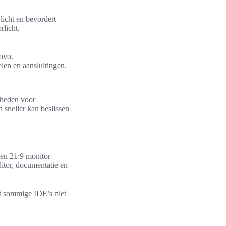
icht en bevordert
rlicht.
novo.
en en aansluitingen.
dheden voor
 sneller kan beslissen
en 21:9 monitor
itor, documentatie en
at sommige IDE’s niet