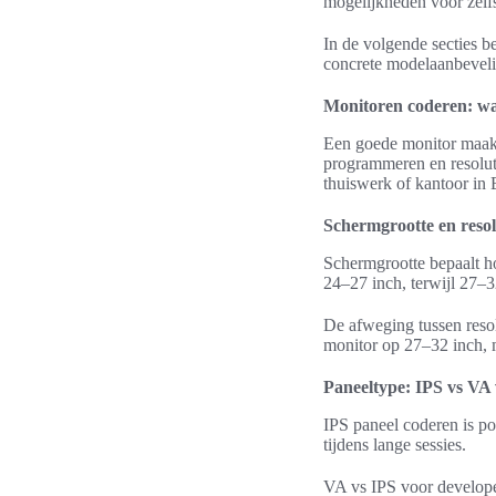
mogelijkheden voor zel
In de volgende secties b
concrete modelaanbeveli
Monitoren coderen: waa
Een goede monitor maak
programmeren en resoluti
thuiswerk of kantoor in 
Schermgrootte en resol
Schermgrootte bepaalt ho
24–27 inch, terwijl 27–3
De afweging tussen resol
monitor op 27–32 inch, 
Paneeltype: IPS vs VA
IPS paneel coderen is po
tijdens lange sessies.
VA vs IPS voor developer