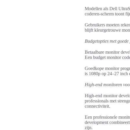
Modellen als Dell Ultr
coderen-scherm toont fijn
Gebruikers moeten reken
blijft kleurgetrouwe mon
Budgetopties met goede 
Betaalbare monitor deve
Een budget monitor code
Goedkope monitor progra
is 1080p op 24–27 inch e
High-end monitoren voor
High-end monitor devel
professionals met stren
connectiviteit.
Een professionele monit
development combineert.
zijn.