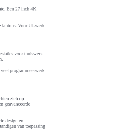
te. Een 27 inch 4K
e laptops. Voor UI-werk
taties voor thuiswerk.
n.
or veel programmeerwerk
hten zich op
 en geavanceerde
ie design en
tandigen van toepassing