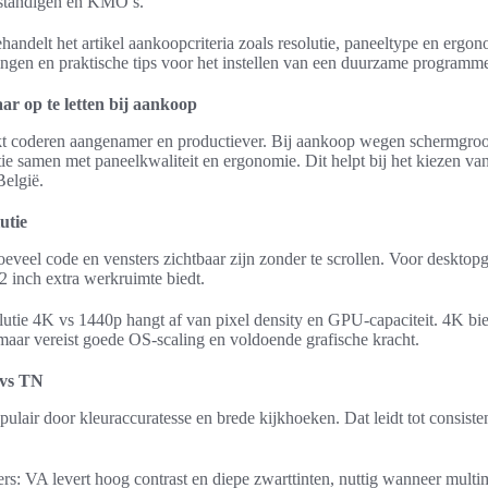
fstandigen en KMO’s.
ehandelt het artikel aankoopcriteria zoals resolutie, paneeltype en ergo
ngen en praktische tips voor het instellen van een duurzame programme
r op te letten bij aankoop
t coderen aangenamer en productiever. Bij aankoop wegen schermgroo
e samen met paneelkwaliteit en ergonomie. Dit helpt bij het kiezen van
België.
utie
eveel code en vensters zichtbaar zijn zonder te scrollen. Voor desktop
2 inch extra werkruimte biedt.
utie 4K vs 1440p hangt af van pixel density en GPU-capaciteit. 4K bi
maar vereist goede OS-scaling en voldoende grafische kracht.
 vs TN
pulair door kleuraccuratesse en brede kijkhoeken. Dat leidt tot consist
s: VA levert hoog contrast en diepe zwarttinten, nuttig wanneer multim