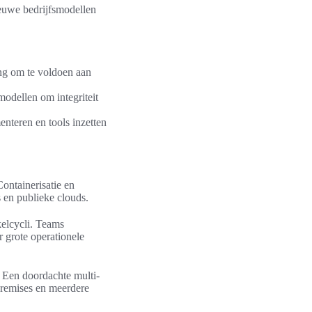
ieuwe bedrijfsmodellen
ng om te voldoen aan
odellen om integriteit
enteren en tools inzetten
ontainerisatie en
s en publieke clouds.
elcycli. Teams
 grote operationele
. Een doordachte multi-
premises en meerdere