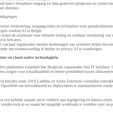
edt kmo’s betaalbare toegang tot data-gedreven producten en creëert n
are diensten.
uitdagingen
ereist versleuteling, toegangscodes en technieken voor pseudonimiseri
gels rondom AI in België.
s tonen de noodzaak voor robuuste testing en continue monitoring van m
d te bewaren.
jft cruciaal; organisaties moeten beslissingen van systemen helder docum
etatie om verantwoording te bieden en privacy AI te waarborgen.
uur en cloud-native technologieën
ive platformen verandert hoe Belgische organisaties hun IT inrichten. C
tes zorgen voor schaalbaarheid en betere portabiliteit tussen datacenter
less functies zoals AWS Lambda en Azure Functions versnellen ontwikk
n OpenShift om netwerkbeleid en deployments te standaardiseren zonder
or een hybride aanpak om te voldoen aan regelgeving en latency-eisen
t vendor-lock-in en maakt het mogelijk workloads te verdelen over on-