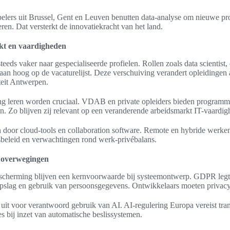
spelers uit Brussel, Gent en Leuven benutten data-analyse om nieuwe p
eren. Dat versterkt de innovatiekracht van het land.
kt en vaardigheden
eeds vaker naar gespecialiseerde profielen. Rollen zoals data scientist,
taan hoog op de vacaturelijst. Deze verschuiving verandert opleidingen 
eit Antwerpen.
g leren worden cruciaal. VDAB en private opleiders bieden programma
n. Zo blijven zij relevant op een veranderende arbeidsmarkt IT-vaardig
door cloud-tools en collaboration software. Remote en hybride werke
lsbeleid en verwachtingen rond werk-privébalans.
e overwegingen
cherming blijven een kernvoorwaarde bij systeemontwerp. GDPR legt 
opslag en gebruik van persoonsgegevens. Ontwikkelaars moeten privacy
n uit voor verantwoord gebruik van AI. AI-regulering Europa vereist tran
ies bij inzet van automatische beslissystemen.