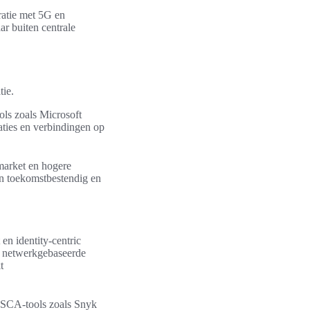
ratie met 5G en
r buiten centrale
tie.
ols zoals Microsoft
aties en verbindingen op
-market en hogere
en toekomstbestendig en
en identity-centric
n netwerkgebaseerde
t
 SCA-tools zoals Snyk