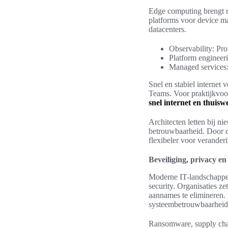
Edge computing brengt re
platforms voor device ma
datacenters.
Observability: Pr
Platform engineeri
Managed services:
Snel en stabiel internet
Teams. Voor praktijkvoo
snel internet en thuis
Architecten letten bij ni
betrouwbaarheid. Door cl
flexibeler voor verander
Beveiliging, privacy 
Moderne IT-landschappen 
security. Organisaties 
aannames te elimineren. 
systeembetrouwbaarheid
Ransomware, supply cha