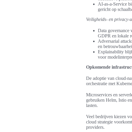
AI-as-a-Service bi
gericht op schaalb
Veiligheids- en privacy-
Data governance v
GDPR en lokale re
Adversarial attack
en betrouwbaarhei
Explainability bli
voor modelinterpr
Opkomende infrastruct
De adoptie van cloud-nat
orchestratie met Kuberne
Microservices en server
gebruiken Helm, Istio e
lasten.
Veel bedrijven kiezen vo
cloud strategie voorkom
providers.