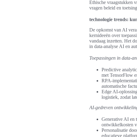
Ethische vraagstukken vr
vragen beleid en toetsin
technologie trends: kun
De opkomst van AI verand
kernideeën over toepassi
vandaag inzetten. Het do
in data-analyse AI en au
Toepassingen in data-an
Predictive analyti
met TensorFlow e
RPA-implementati
automatische fact
Edge AI-oplossing
logistiek, zodat la
AI-gedreven ontwikkeling
Generative AI en t
ontwikkelkosten v
Personalisatie doo
educatieve platform