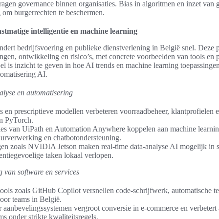
agen governance binnen organisaties. Bias in algoritmen en inzet van 
g om burgerrechten te beschermen.
stmatige intelligentie en machine learning
ert bedrijfsvoering en publieke dienstverlening in België snel. Deze p
ngen, ontwikkeling en risico’s, met concrete voorbeelden van tools en p
el is inzicht te geven in hoe AI trends en machine learning toepassinge
tomatisering AI.
alyse en automatisering
cs en prescriptieve modellen verbeteren voorraadbeheer, klantprofiele
n PyTorch.
es van UiPath en Automation Anywhere koppelen aan machine learnin
uurverwerking en chatbotondersteuning.
en zoals NVIDIA Jetson maken real-time data-analyse AI mogelijk in 
tentiegevoelige taken lokaal verlopen.
 van software en services
ools zoals GitHub Copilot versnellen code-schrijfwerk, automatische te
oor teams in België.
r aanbevelingssystemen vergroot conversie in e-commerce en verbetert a
s onder strikte kwaliteitsregels.