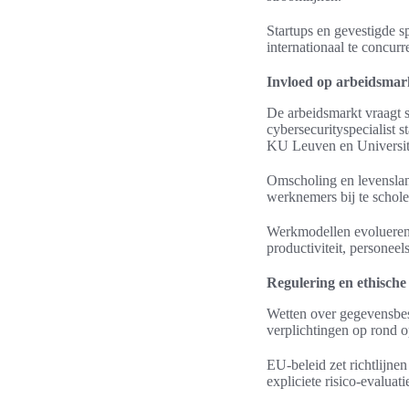
Startups en gevestigde 
internationaal te concurr
Invloed op arbeidsmar
De arbeidsmarkt vraagt st
cybersecurityspecialist s
KU Leuven en Universit
Omscholing en levenslan
werknemers bij te schole
Werkmodellen evolueren 
productiviteit, personee
Regulering en ethisch
Wetten over gegevensbes
verplichtingen op rond 
EU-beleid zet richtlijne
expliciete risico-evaluat