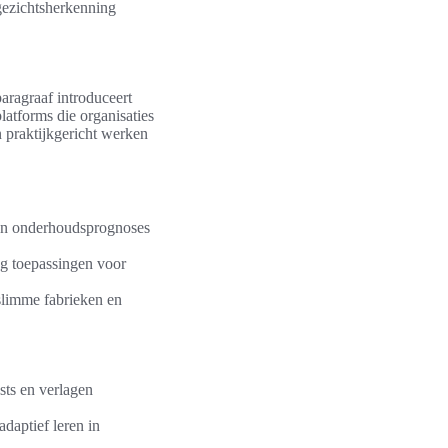
gezichtsherkenning
aragraaf introduceert
latforms die organisaties
n praktijkgericht werken
n en onderhoudsprognoses
g toepassingen voor
slimme fabrieken en
sts en verlagen
daptief leren in