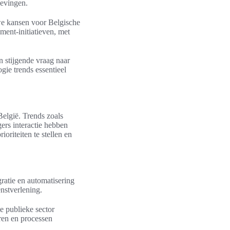
gevingen.
uwe kansen voor Belgische
ment-initiatieven, met
n stijgende vraag naar
gie trends essentieel
elgië. Trends zoals
ers interactie hebben
oriteiten te stellen en
ratie en automatisering
nstverlening.
e publieke sector
ren en processen