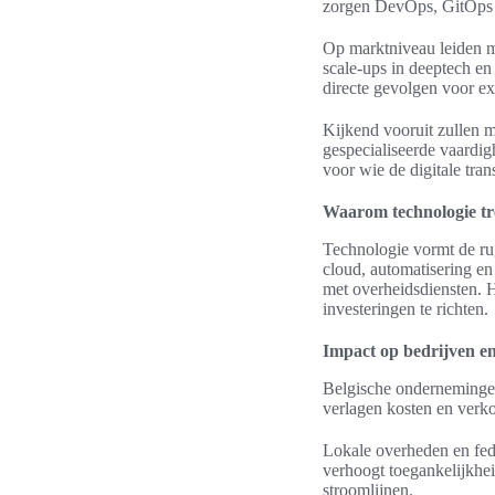
zorgen DevOps, GitOps e
Op marktniveau leiden mu
scale-ups in deeptech en
directe gevolgen voor ex
Kijkend vooruit zullen m
gespecialiseerde vaardig
voor wie de digitale tran
Waarom technologie tre
Technologie vormt de rug
cloud, automatisering en
met overheidsdiensten. H
investeringen te richten.
Impact op bedrijven en
Belgische ondernemingen 
verlagen kosten en verko
Lokale overheden en fed
verhoogt toegankelijkhei
stroomlijnen.