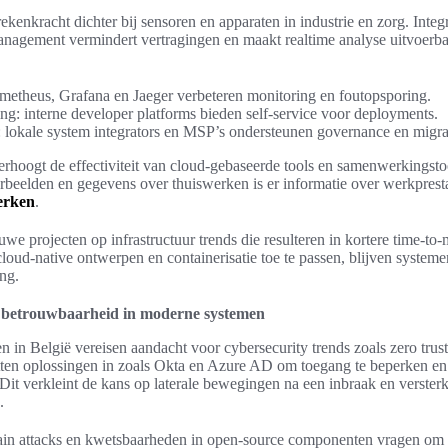
kenkracht dichter bij sensoren en apparaten in industrie en zorg. Integ
nagement vermindert vertragingen en maakt realtime analyse uitvoerbaa
ometheus, Grafana en Jaeger verbeteren monitoring en foutopsporing.
ng: interne developer platforms bieden self-service voor deployments.
 lokale system integrators en MSP’s ondersteunen governance en migra
 verhoogt de effectiviteit van cloud-gebaseerde tools en samenwerkingsto
rbeelden en gegevens over thuiswerken is er informatie over werkprest
werken
.
euwe projecten op infrastructuur trends die resulteren in kortere time-to
oud-native ontwerpen en containerisatie toe te passen, blijven system
ing.
en betrouwbaarheid in moderne systemen
in België vereisen aandacht voor cybersecurity trends zoals zero trust 
zetten oplossingen in zoals Okta en Azure AD om toegang te beperken e
Dit verkleint de kans op laterale bewegingen na een inbraak en versterk
.
in attacks en kwetsbaarheden in open-source componenten vragen om