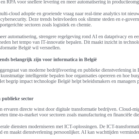
n RPA voor snellere levering en meer automatisering in productieom
lti-cloud adoptie en groeiende vraag naar real-time analytics tot nie
 cybersecurity. Deze trends beïnvloeden ook slimme steden en e-govern
portgerichte sectoren zoals logistiek en chemie.
eer automatisering, strengere regelgeving rond AI en dataprivacy en ee
heden het tempo van IT-innovatie bepalen. Dit maakt inzicht in technolo
sformatie België wil versnellen.
nds belangrijk zijn voor informatica in België
gengraat van moderne bedrijfsvoering en publieke dienstverlening in B
 kunstmatige intelligentie bepalen hoe organisaties opereren en hoe burg
et begrip impact technologie België helpt beleidsmakers en managers pri
 publieke sector
ervaren directe winst door digitale transformatie bedrijven. Cloud-mig
rten time-to-market voor sectoren zoals manufacturing en financiële die
erale diensten moderniseren met ICT-oplossingen. De ICT-transformati
d en maakt dienstverlening persoonlijker. AI kan wachttijden verminde