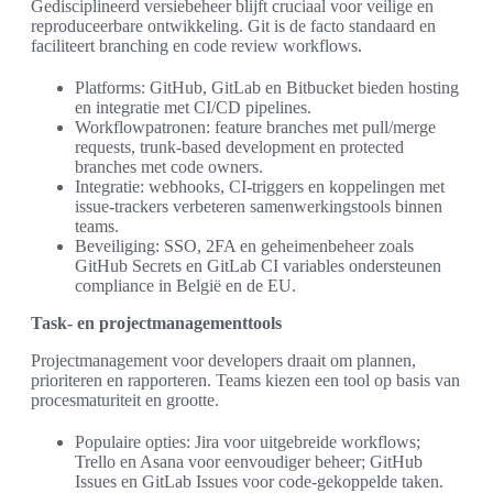
Gedisciplineerd versiebeheer blijft cruciaal voor veilige en
reproduceerbare ontwikkeling. Git is de facto standaard en
faciliteert branching en code review workflows.
Platforms: GitHub, GitLab en Bitbucket bieden hosting
en integratie met CI/CD pipelines.
Workflowpatronen: feature branches met pull/merge
requests, trunk-based development en protected
branches met code owners.
Integratie: webhooks, CI-triggers en koppelingen met
issue-trackers verbeteren samenwerkingstools binnen
teams.
Beveiliging: SSO, 2FA en geheimenbeheer zoals
GitHub Secrets en GitLab CI variables ondersteunen
compliance in België en de EU.
Task- en projectmanagementtools
Projectmanagement voor developers draait om plannen,
prioriteren en rapporteren. Teams kiezen een tool op basis van
procesmaturiteit en grootte.
Populaire opties: Jira voor uitgebreide workflows;
Trello en Asana voor eenvoudiger beheer; GitHub
Issues en GitLab Issues voor code-gekoppelde taken.