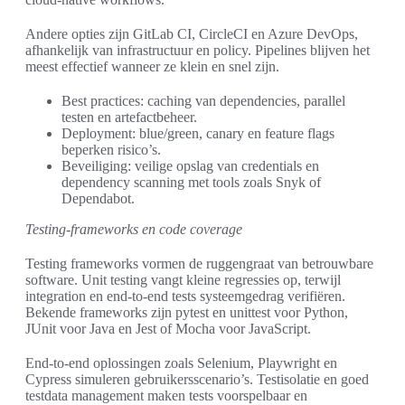
Andere opties zijn GitLab CI, CircleCI en Azure DevOps,
afhankelijk van infrastructuur en policy. Pipelines blijven het
meest effectief wanneer ze klein en snel zijn.
Best practices: caching van dependencies, parallel
testen en artefactbeheer.
Deployment: blue/green, canary en feature flags
beperken risico’s.
Beveiliging: veilige opslag van credentials en
dependency scanning met tools zoals Snyk of
Dependabot.
Testing-frameworks en code coverage
Testing frameworks vormen de ruggengraat van betrouwbare
software. Unit testing vangt kleine regressies op, terwijl
integration en end-to-end tests systeemgedrag verifiëren.
Bekende frameworks zijn pytest en unittest voor Python,
JUnit voor Java en Jest of Mocha voor JavaScript.
End-to-end oplossingen zoals Selenium, Playwright en
Cypress simuleren gebruikersscenario’s. Testisolatie en goed
testdata management maken tests voorspelbaar en