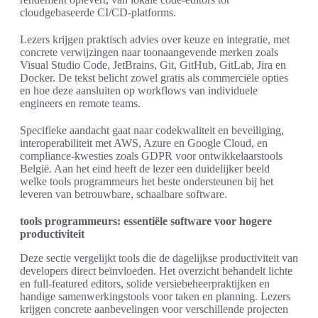
cloudgebaseerde CI/CD-platforms.
Lezers krijgen praktisch advies over keuze en integratie, met
concrete verwijzingen naar toonaangevende merken zoals
Visual Studio Code, JetBrains, Git, GitHub, GitLab, Jira en
Docker. De tekst belicht zowel gratis als commerciële opties
en hoe deze aansluiten op workflows van individuele
engineers en remote teams.
Specifieke aandacht gaat naar codekwaliteit en beveiliging,
interoperabiliteit met AWS, Azure en Google Cloud, en
compliance-kwesties zoals GDPR voor ontwikkelaarstools
België. Aan het eind heeft de lezer een duidelijker beeld
welke tools programmeurs het beste ondersteunen bij het
leveren van betrouwbare, schaalbare software.
tools programmeurs: essentiële software voor hogere
productiviteit
Deze sectie vergelijkt tools die de dagelijkse productiviteit van
developers direct beïnvloeden. Het overzicht behandelt lichte
en full-featured editors, solide versiebeheerpraktijken en
handige samenwerkingstools voor taken en planning. Lezers
krijgen concrete aanbevelingen voor verschillende projecten