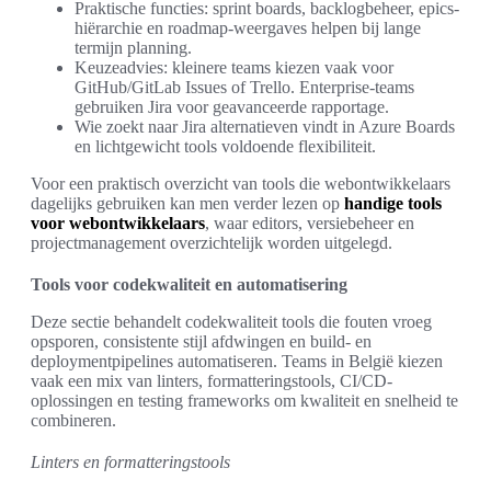
Praktische functies: sprint boards, backlogbeheer, epics-
hiërarchie en roadmap-weergaves helpen bij lange
termijn planning.
Keuzeadvies: kleinere teams kiezen vaak voor
GitHub/GitLab Issues of Trello. Enterprise-teams
gebruiken Jira voor geavanceerde rapportage.
Wie zoekt naar Jira alternatieven vindt in Azure Boards
en lichtgewicht tools voldoende flexibiliteit.
Voor een praktisch overzicht van tools die webontwikkelaars
dagelijks gebruiken kan men verder lezen op
handige tools
voor webontwikkelaars
, waar editors, versiebeheer en
projectmanagement overzichtelijk worden uitgelegd.
Tools voor codekwaliteit en automatisering
Deze sectie behandelt codekwaliteit tools die fouten vroeg
opsporen, consistente stijl afdwingen en build- en
deploymentpipelines automatiseren. Teams in België kiezen
vaak een mix van linters, formatteringstools, CI/CD-
oplossingen en testing frameworks om kwaliteit en snelheid te
combineren.
Linters en formatteringstools