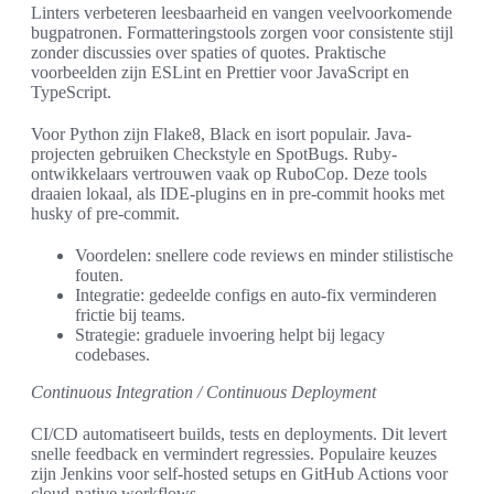
Linters verbeteren leesbaarheid en vangen veelvoorkomende
bugpatronen. Formatteringstools zorgen voor consistente stijl
zonder discussies over spaties of quotes. Praktische
voorbeelden zijn ESLint en Prettier voor JavaScript en
TypeScript.
Voor Python zijn Flake8, Black en isort populair. Java-
projecten gebruiken Checkstyle en SpotBugs. Ruby-
ontwikkelaars vertrouwen vaak op RuboCop. Deze tools
draaien lokaal, als IDE-plugins en in pre-commit hooks met
husky of pre-commit.
Voordelen: snellere code reviews en minder stilistische
fouten.
Integratie: gedeelde configs en auto-fix verminderen
frictie bij teams.
Strategie: graduele invoering helpt bij legacy
codebases.
Continuous Integration / Continuous Deployment
CI/CD automatiseert builds, tests en deployments. Dit levert
snelle feedback en vermindert regressies. Populaire keuzes
zijn Jenkins voor self-hosted setups en GitHub Actions voor
cloud-native workflows.