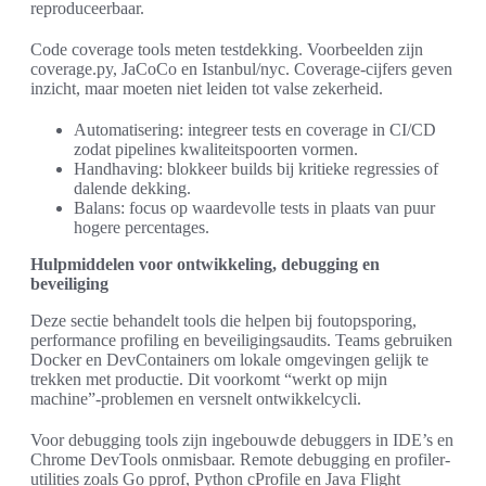
reproduceerbaar.
Code coverage tools meten testdekking. Voorbeelden zijn
coverage.py, JaCoCo en Istanbul/nyc. Coverage-cijfers geven
inzicht, maar moeten niet leiden tot valse zekerheid.
Automatisering: integreer tests en coverage in CI/CD
zodat pipelines kwaliteitspoorten vormen.
Handhaving: blokkeer builds bij kritieke regressies of
dalende dekking.
Balans: focus op waardevolle tests in plaats van puur
hogere percentages.
Hulpmiddelen voor ontwikkeling, debugging en
beveiliging
Deze sectie behandelt tools die helpen bij foutopsporing,
performance profiling en beveiligingsaudits. Teams gebruiken
Docker en DevContainers om lokale omgevingen gelijk te
trekken met productie. Dit voorkomt “werkt op mijn
machine”-problemen en versnelt ontwikkelcycli.
Voor debugging tools zijn ingebouwde debuggers in IDE’s en
Chrome DevTools onmisbaar. Remote debugging en profiler-
utilities zoals Go pprof, Python cProfile en Java Flight