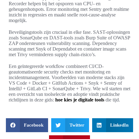
Recorder helpen bij het opsporen van CPU- en
geheugenhotspots. Error monitoring met Sentry geeft realtime
inzicht in regressies en maakt snelle root-cause-analyse
mogelijk.
Beveiligingstools zijn cruciaal in elke fase. SAST-oplossingen
zoals SonarQube en DAST-tools zoals Burp Suite of OWASP
ZAP ondersteunen vulnerability scanning. Dependency
scanning met Snyk of Dependabot en container image scans
met Trivy verminderen supply chain-risico’s.
Een geïntegreerde workflow combineert CI/CD-
geautomatiseerde security checks met monitoring en
incidentmanagement. Voorbeelden van moderne stacks zijn
VS Code + Docker + GitHub Actions + Snyk + Sentry of
IntelliJ + GitLab CI + SonarQube + Trivy. Wie wil starten met
een overzicht van toolselectie en adoptie vindt praktische
richtlijnen in deze gids:
hoe kies je digitale tools
die tijd.
Facebook
Twitter
LinkedIn