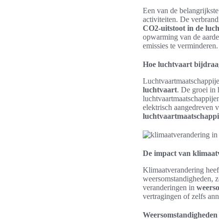
Een van de belangrijkst
activiteiten. De verbrandi
CO2-uitstoot in de luc
opwarming van de aarde. 
emissies te verminderen.
Hoe luchtvaart bijdra
Luchtvaartmaatschappijen
luchtvaart
. De groei in
luchtvaartmaatschappijen
elektrisch aangedreven v
luchtvaartmaatschappi
De impact van klimaat
Klimaatverandering heeft
weersomstandigheden, zoal
veranderingen in
weerso
vertragingen of zelfs an
Weersomstandigheden e