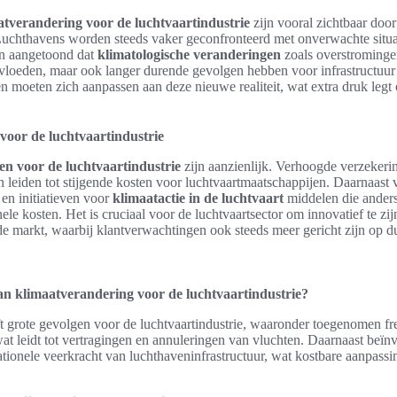
atverandering voor de luchtvaartindustrie
zijn vooral zichtbaar doo
chthavens worden steeds vaker geconfronteerd met onverwachte situati
en aangetoond dat
klimatologische veranderingen
zoals overstromingen
nvloeden, maar ook langer durende gevolgen hebben voor infrastructuur
 moeten zich aanpassen aan deze nieuwe realiteit, wat extra druk legt
voor de luchtvaartindustrie
en voor de luchtvaartindustrie
zijn aanzienlijk. Verhoogde verzekeri
n leiden tot stijgende kosten voor luchtvaartmaatschappijen. Daarnaast v
en initiatieven voor
klimaatactie in de luchtvaart
middelen die ander
nele kosten. Het is cruciaal voor de luchtvaartsector om innovatief te zij
de markt, waarbij klantverwachtingen ook steeds meer gericht zijn op 
an klimaatverandering voor de luchtvaartindustrie?
t grote gevolgen voor de luchtvaartindustrie, waaronder toegenomen fr
t leidt tot vertragingen en annuleringen van vluchten. Daarnaast beï
tionele veerkracht van luchthaveninfrastructuur, wat kostbare aanpassi