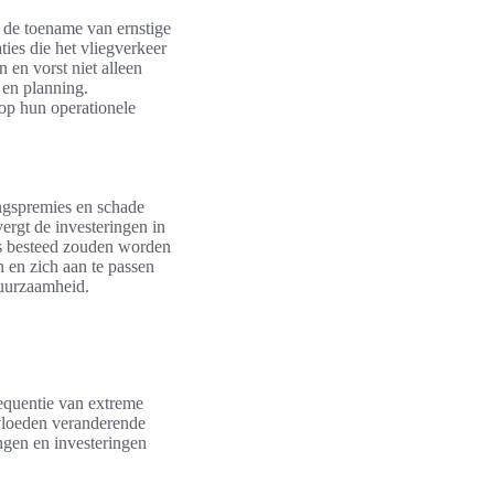
r de toename van ernstige
es die het vliegverkeer
 en vorst niet alleen
 en planning.
 op hun operationele
ngspremies en schade
ergt de investeringen in
s besteed zouden worden
n en zich aan te passen
duurzaamheid.
equentie van extreme
nvloeden veranderende
ngen en investeringen