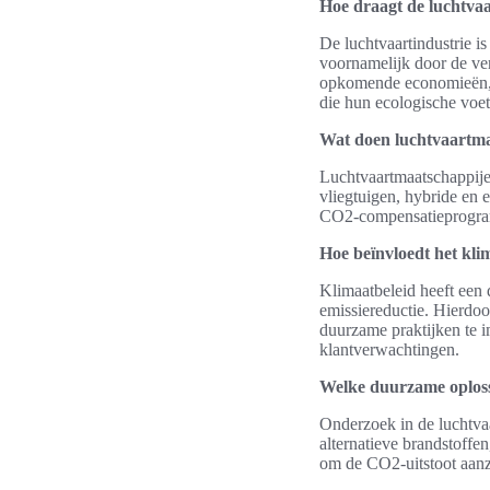
Hoe draagt de luchtvaa
De luchtvaartindustrie 
voornamelijk door de ver
opkomende economieën, ve
die hun ecologische voet
Wat doen luchtvaartma
Luchtvaartmaatschappijen
vliegtuigen, hybride en 
CO2-compensatieprogramm
Hoe beïnvloedt het kli
Klimaatbeleid heeft een 
emissiereductie. Hierdo
duurzame praktijken te 
klantverwachtingen.
Welke duurzame oploss
Onderzoek in de luchtva
alternatieve brandstoffe
om de CO2-uitstoot aanzi