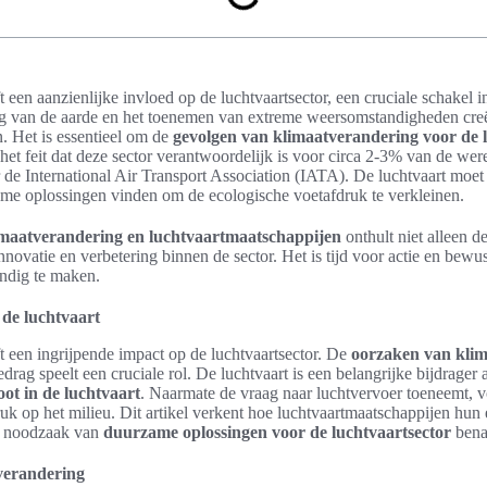
 een aanzienlijke invloed op de luchtvaartsector, een cruciale schakel 
g van de aarde en het toenemen van extreme weersomstandigheden cre
. Het is essentieel om de
gevolgen van klimaatverandering voor de l
 het feit dat deze sector verantwoordelijk is voor circa 2-3% van de we
 de International Air Transport Association (IATA). De luchtvaart moet
me oplossingen vinden om de ecologische voetafdruk te verkleinen.
imaatverandering en luchtvaartmaatschappijen
onthult niet alleen d
novatie en verbetering binnen de sector. Het is tijd voor actie en bew
endig te maken.
de luchtvaart
 een ingrijpende impact op de luchtvaartsector. De
oorzaken van kli
drag speelt een cruciale rol. De luchtvaart is een belangrijke bijdrager
ot in de luchtvaart
. Naarmate de vraag naar luchtvervoer toeneemt, 
uk op het milieu. Dit artikel verkent hoe luchtvaartmaatschappijen hun
e noodzaak van
duurzame oplossingen voor de luchtvaartsector
bena
verandering