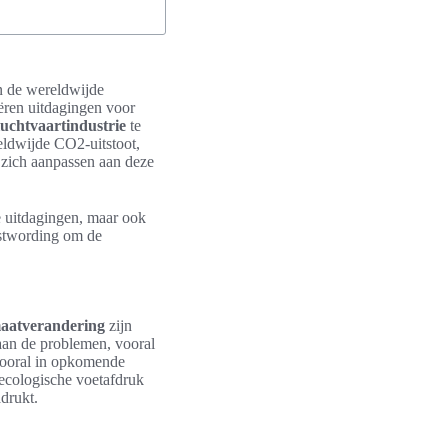
in de wereldwijde
ëren uitdagingen voor
uchtvaartindustrie
te
reldwijde CO2-uitstoot,
 zich aanpassen aan deze
e uitdagingen, maar ook
ustwording om de
maatverandering
zijn
 aan de problemen, vooral
vooral in opkomende
 ecologische voetafdruk
drukt.