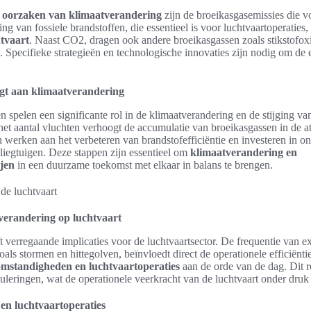
e
oorzaken van klimaatverandering
zijn de broeikasgasemissies die v
ng van fossiele brandstoffen, die essentieel is voor luchtvaartoperaties, 
htvaart
. Naast CO2, dragen ook andere broeikasgassen zoals stikstofoxi
Specifieke strategieën en technologische innovaties zijn nodig om de 
agt aan klimaatverandering
 spelen een significante rol in de klimaatverandering en de stijging v
 het aantal vluchten verhoogt de accumulatie van broeikasgassen in de at
 werken aan het verbeteren van brandstofefficiëntie en investeren in o
liegtuigen. Deze stappen zijn essentieel om
klimaatverandering en
jen
in een duurzame toekomst met elkaar in balans te brengen.
verandering op luchtvaart
 verregaande implicaties voor de luchtvaartsector. De frequentie van e
s stormen en hittegolven, beïnvloedt direct de operationele efficiëntie.
mstandigheden en luchtvaartoperaties
aan de orde van de dag. Dit re
nuleringen, wat de operationele veerkracht van de luchtvaart onder druk 
n luchtvaartoperaties