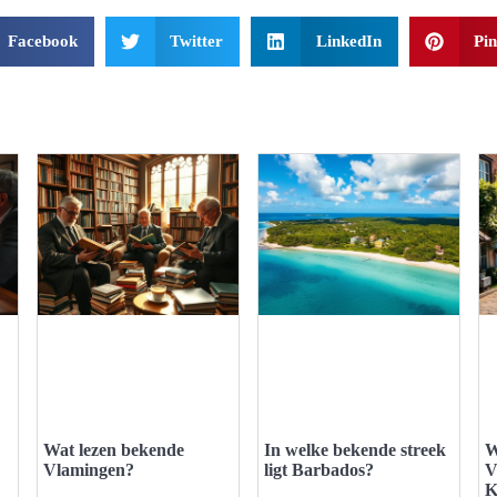
Facebook
Twitter
LinkedIn
Pin
Wat lezen bekende
In welke bekende streek
W
Vlamingen?
ligt Barbados?
V
K