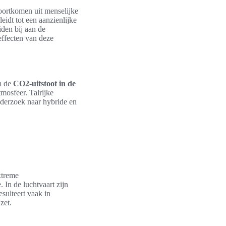
oortkomen uit menselijke
leidt tot een aanzienlijke
den bij aan de
effecten van deze
an de
CO2-uitstoot in de
mosfeer. Talrijke
nderzoek naar hybride en
xtreme
 In de luchtvaart zijn
sulteert vaak in
zet.