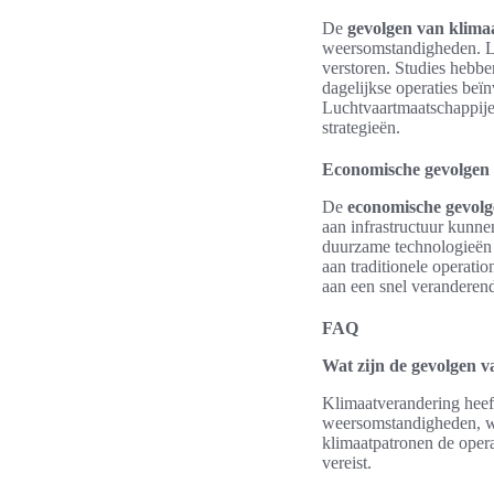
De
gevolgen van klima
weersomstandigheden. Lu
verstoren. Studies hebb
dagelijkse operaties beï
Luchtvaartmaatschappijen
strategieën.
Economische gevolgen 
De
economische gevolg
aan infrastructuur kunne
duurzame technologieën 
aan traditionele operatio
aan een snel veranderen
FAQ
Wat zijn de gevolgen v
Klimaatverandering heef
weersomstandigheden, wa
klimaatpatronen de opera
vereist.