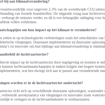
rt bij aan klimaatverandering?
is verantwoordelijk voor ongeveer 2-3% van de wereldwijde CO2-uitstoo
branding van fossiele brandstoffen. De stijgende vraag naar luchtvervoe
rhoogt de emissies verder, en dit is een belangrijke uitdaging voor l
afdruk willen verkleinen.
atschappijen om hun impact op het klimaat te verminderen?
 zetten in op technologische verbeteringen zoals het ontwikkelen van b
elektrische vliegtuigen. Daarnaast implementeren zij duurzame oplossing
a’s en innovatie om hun bijdrage aan klimaatverandering te minimal
maatbeleid de luchtvaartsector?
directe impact op de luchtvaartsector door regelgeving en normen te ste
or kunnen luchtvaartmaatschappijen te maken krijgen met hogere kosten
implementeren, wat hen dwingt zich aan te passen aan veranderende ma
ingen worden er in de luchtvaartsector onderzocht?
artsector richt zich op verschillende duurzame oplossingen, waaronder
n, verbeterde aerodynamica van vliegtuigen en innovaties zoals watersto
enlijk te verlagen en de luchtvaartindustrie te verduurzamen.