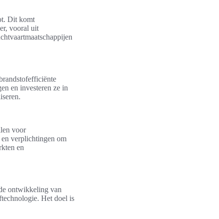
t. Dit komt
r, vooral uit
uchtvaartmaatschappijen
randstofefficiënte
en en investeren ze in
iseren.
llen voor
 en verplichtingen om
rkten en
 de ontwikkeling van
ftechnologie. Het doel is