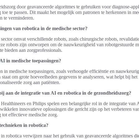
eidszorg door geavanceerde algoritmes te gebruiken voor diagnose-appl
g toe te passen. Dit maakt het mogelijk om patronen te herkennen in m
n te verminderen.
singen van robotica in de medische sector?
ector omvat verschillende robots, zoals chirurgische robots, revalidati
eze robots zijn ontworpen om de nauwkeurigheid van robotgestuurde m
 te bieden aan zorgprofessionals.
AI in medische toepassingen?
en in medische toepassingen, zoals verhoogde efficiëntie en nauwkeurig
n staat om grote hoeveelheden gegevens te analyseren, wat helpt bij het 
onaliseerde zorg aan patiënten.
ij aan de integratie van AI en robotica in de gezondheidszorg?
ealthineers en Philips spelen een belangrijke rol in de integratie van A
ikkelen innovatieve oplossingen die gericht zijn op het verbeteren van 
tot effectieve medische zorg.
technieken in robotica?
in robotica verwijzen naar het gebruik van geavanceerde algoritmes die