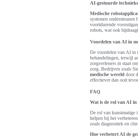
AI-gestuurde technieke
Medische robotapplicat
systemen ondersteunen b
voortdurende vooruitgang
robots, wat ook bijdraag
Voordelen van AI in m
De voordelen van AI in m
behandelingen, terwijl a
zorgverleners in staat om
zorg. Bedrijven zoals Si
medische wereld
door d
effectiever dan ooit tevo
FAQ
Wat is de rol van AI i
De rol van kunstmatige i
helpen bij het verbetere
zoals diagnostiek en chir
Hoe verbetert AI de g