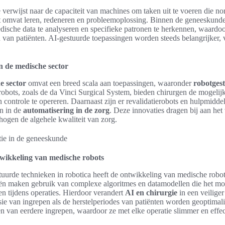
e verwijst naar de capaciteit van machines om taken uit te voeren die n
Dit omvat leren, redeneren en probleemoplossing. Binnen de geneeskunde
ische data te analyseren en specifieke patronen te herkennen, waardoo
 van patiënten. AI-gestuurde toepassingen worden steeds belangrijker, 
in de medische sector
e sector
omvat een breed scala aan toepassingen, waaronder
robotges
 robots, zoals de da Vinci Surgical System, bieden chirurgen de mogeli
 controle te opereren. Daarnaast zijn er revalidatierobots en hulpmidde
en in de
automatisering in de zorg
. Deze innovaties dragen bij aan he
hogen de algehele kwaliteit van zorg.
twikkeling van medische robots
tuurde technieken in robotica heeft de ontwikkeling van medische robo
eën maken gebruik van complexe algoritmes en datamodellen die het mo
en tijdens operaties. Hierdoor verandert
AI en chirurgie
in een veiliger
ie van ingrepen als de herstelperiodes van patiënten worden geoptimal
eren van eerdere ingrepen, waardoor ze met elke operatie slimmer en effe