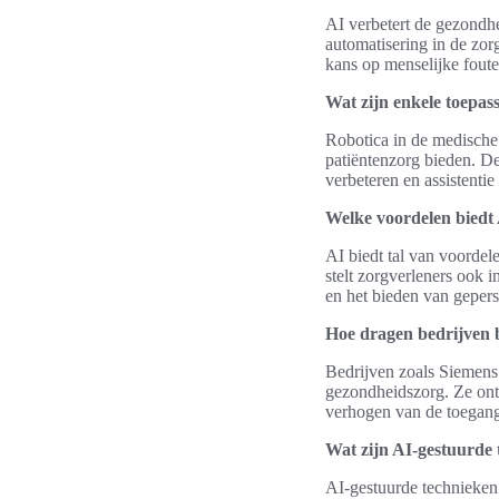
AI verbetert de gezondh
automatisering in de zor
kans op menselijke foute
Wat zijn enkele toepas
Robotica in de medische s
patiëntenzorg bieden. D
verbeteren en assistentie
Welke voordelen biedt 
AI biedt tal van voordel
stelt zorgverleners ook i
en het bieden van gepers
Hoe dragen bedrijven b
Bedrijven zoals Siemens H
gezondheidszorg. Ze ontw
verhogen van de toegang 
Wat zijn AI-gestuurde 
AI-gestuurde technieken 