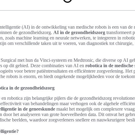
ntelligentie (AI) in de ontwikkeling van medische robots is een van de
 binnen de gezondheidszorg.
AI in de gezondheidszorg
transformeert 
n, zoals machine learning en neurale netwerken, te integreren in robotic
zijn om verschillende taken uit te voeren, van diagnostiek tot chirurgie
e Surgical met hun da Vinci-systeem en Medtronic, die diverse op AI g
rs op dit gebied. Deze combinaties van AI en
robotica in de medische 
gieën voor betere patiëntresultaten en efficiëntere zorgverlening. Het 
he robots is enorm, en biedt ongekende mogelijkheden voor de toekom
otica in de gezondheidszorg
e en robotica zijn belangrijke pijlers die de gezondheidszorg revolution
e effectiviteit van behandelingen maar verhogen ook de algehele efficië
lligentie in de geneeskunde
maakt het mogelijk om complexere vraags
len door het analyseren van grote hoeveelheden data. Dit omvat het gebr
edische beelden, waardoor zorgverleners snellere en nauwkeurigere bes
lligentie?