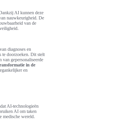
. Dankzij AI kunnen deze
 van nauwkeurigheid. De
trouwbaarheid van de
veiligheid.
e van diagnoses en
 te doorzoeken. Dit stelt
en van gepersonaliseerde
transformatie in de
egankelijker en
mdat AI-technologieën
ebruiken AI om taken
 de medische wereld.