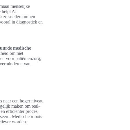
ormaal menselijke
 helpt AI
r ze sneller kunnen
vooral in diagnostiek en
tuurde medische
jkheid om met
len voor patiëntenzorg,
t verminderen van
ts naar een hoger niveau
gelijk maken om real-
 en efficiënter proces,
iseerd. Medische robots
ctiever worden.