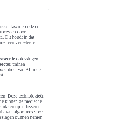
 meest fascinerende en
processen door
a. Dit houdt in dat
, met een verbeterde
ebaseerde oplossingen
sector
trainen
potentieel van AI in de
st.
eren. Deze technologieën
ntie binnen de medische
tukken op te lossen en
uik van algoritmes voor
lissingen kunnen nemen.