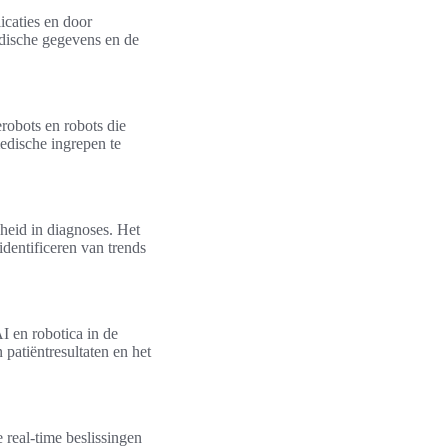
icaties en door
edische gegevens en de
erobots en robots die
edische ingrepen te
heid in diagnoses. Het
identificeren van trends
I en robotica in de
patiëntresultaten en het
 real-time beslissingen