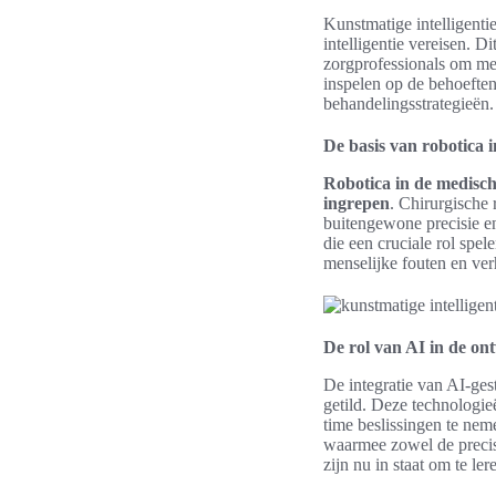
Kunstmatige intelligenti
intelligentie vereisen. 
zorgprofessionals om med
inspelen op de behoeften
behandelingsstrategieën.
De basis van robotica 
Robotica in de medisch
ingrepen
. Chirurgische
buitengewone precisie en
die een cruciale rol spel
menselijke fouten en ver
De rol van AI in de on
De integratie van AI-ges
getild. Deze technologi
time beslissingen te nem
waarmee zowel de precis
zijn nu in staat om te l