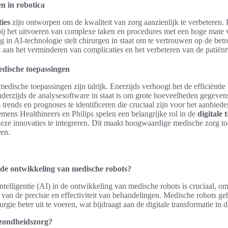
n in robotica
ies
zijn ontworpen om de kwaliteit van zorg aanzienlijk te verbeteren
ij het uitvoeren van complexe taken en procedures met een hoge mate
 in AI-technologie stelt chirurgen in staat om te vertrouwen op de be
t aan het verminderen van complicaties en het verbeteren van de patiënt
edische toepassingen
edische toepassingen zijn talrijk. Enerzijds verhoogt het de efficiënti
nderzijds de analysesoftware in staat is om grote hoeveelheden gegevens
 trends en prognoses te identificeren die cruciaal zijn voor het aanbied
emens Healthineers en Philips spelen een belangrijke rol in de
digitale 
eze innovaties te integreren. Dit maakt hoogwaardige medische zorg to
ren.
n de ontwikkeling van medische robots?
ntelligentie (AI) in de ontwikkeling van medische robots is cruciaal, o
n van de precisie en effectiviteit van behandelingen. Medische robots g
urgie beter uit te voeren, wat bijdraagt aan de digitale transformatie in
ezondheidszorg?