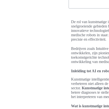
De rol van kunstmatige i
snelgroeiende gebieden
innovatieve technologieë
medische robots in staat 
precisie en effectiviteit.
Bedrijven zoals Intuitiv
ontwikkelen, zijn pionie
toekomstgerichte technolo
ontwikkeling van medisc
Inleiding tot AI en rob
Kunstmatige intelligenti
verbeteren niet alleen d
sector.
Kunstmatige inte
betere diagnoses te stel
het interpreteren van m
Wat is kunstmatige inte