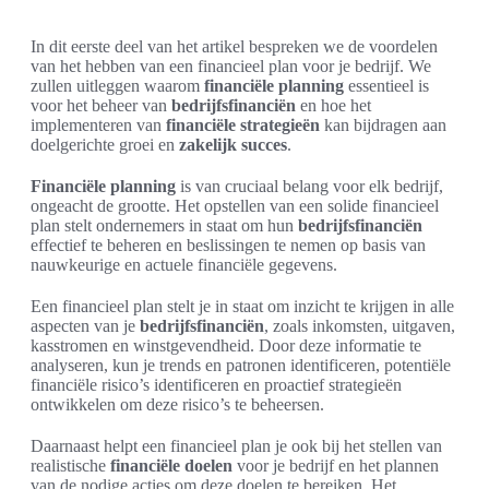
In dit eerste deel van het artikel bespreken we de voordelen
van het hebben van een financieel plan voor je bedrijf. We
zullen uitleggen waarom
financiële planning
essentieel is
voor het beheer van
bedrijfsfinanciën
en hoe het
implementeren van
financiële strategieën
kan bijdragen aan
doelgerichte groei en
zakelijk succes
.
Financiële planning
is van cruciaal belang voor elk bedrijf,
ongeacht de grootte. Het opstellen van een solide financieel
plan stelt ondernemers in staat om hun
bedrijfsfinanciën
effectief te beheren en beslissingen te nemen op basis van
nauwkeurige en actuele financiële gegevens.
Een financieel plan stelt je in staat om inzicht te krijgen in alle
aspecten van je
bedrijfsfinanciën
, zoals inkomsten, uitgaven,
kasstromen en winstgevendheid. Door deze informatie te
analyseren, kun je trends en patronen identificeren, potentiële
financiële risico’s identificeren en proactief strategieën
ontwikkelen om deze risico’s te beheersen.
Daarnaast helpt een financieel plan je ook bij het stellen van
realistische
financiële doelen
voor je bedrijf en het plannen
van de nodige acties om deze doelen te bereiken. Het