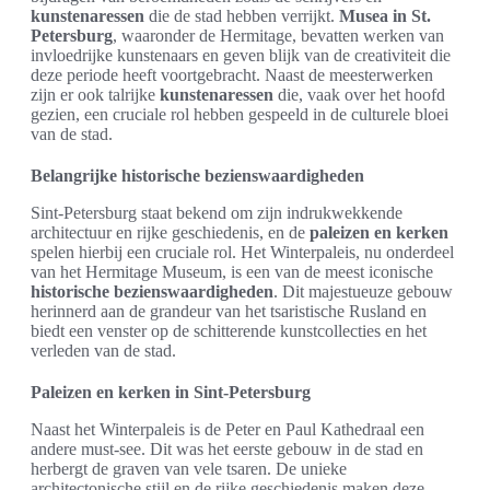
kunstenaressen
die de stad hebben verrijkt.
Musea in St.
Petersburg
, waaronder de Hermitage, bevatten werken van
invloedrijke kunstenaars en geven blijk van de creativiteit die
deze periode heeft voortgebracht. Naast de meesterwerken
zijn er ook talrijke
kunstenaressen
die, vaak over het hoofd
gezien, een cruciale rol hebben gespeeld in de culturele bloei
van de stad.
Belangrijke historische bezienswaardigheden
Sint-Petersburg staat bekend om zijn indrukwekkende
architectuur en rijke geschiedenis, en de
paleizen en kerken
spelen hierbij een cruciale rol. Het Winterpaleis, nu onderdeel
van het Hermitage Museum, is een van de meest iconische
historische bezienswaardigheden
. Dit majestueuze gebouw
herinnerd aan de grandeur van het tsaristische Rusland en
biedt een venster op de schitterende kunstcollecties en het
verleden van de stad.
Paleizen en kerken in Sint-Petersburg
Naast het Winterpaleis is de Peter en Paul Kathedraal een
andere must-see. Dit was het eerste gebouw in de stad en
herbergt de graven van vele tsaren. De unieke
architectonische stijl en de rijke geschiedenis maken deze