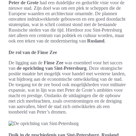
Peter de Grote
had een duidelijke en gedurfde visie voor de
nieuwe stad. Zijn doel was om een plek te scheppen die de
Europese waarden en architectuur omarmde. De plannen
omvatten indrukwekkende gebouwen en een goed doordacht
stratenplan, wat in schril contrast stond met de bestaande
Russische steden van die tijd. Hierdoor zou Sint-Petersburg
niet alleen een centrum van politiek en cultuur worden, maar
ook een teken van de modernisering van
Rusland
.
De rol van de Finse Zee
De ligging aan de
Finse Zee
was essentieel voor het succes
van
de oprichting van Sint-Petersburg
. Deze strategische
positie maakte het mogelijk voor handel met westerse landen,
wat bijdroeg aan de economische ontwikkeling van de stad.
De toegang tot de zee bood ook mogelijkheden voor militaire
expansie, wat in lijn was met Peter de Grote’s ambities voor
macht en prestige. Ondanks de uitdagingen die de opbouw
met zich meebrachten, zoals overstromingen en de dreiging
van aanvallen, bleef de stad zich ontwikkelen als een
toonbeeld van Peter’s dromen.
Duik in de geschiedenis van Sint-Petersburg, Rusland