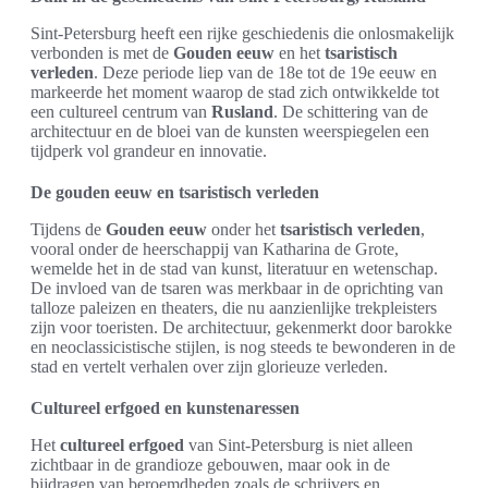
Sint-Petersburg heeft een rijke geschiedenis die onlosmakelijk
verbonden is met de
Gouden eeuw
en het
tsaristisch
verleden
. Deze periode liep van de 18e tot de 19e eeuw en
markeerde het moment waarop de stad zich ontwikkelde tot
een cultureel centrum van
Rusland
. De schittering van de
architectuur en de bloei van de kunsten weerspiegelen een
tijdperk vol grandeur en innovatie.
De gouden eeuw en tsaristisch verleden
Tijdens de
Gouden eeuw
onder het
tsaristisch verleden
,
vooral onder de heerschappij van Katharina de Grote,
wemelde het in de stad van kunst, literatuur en wetenschap.
De invloed van de tsaren was merkbaar in de oprichting van
talloze paleizen en theaters, die nu aanzienlijke trekpleisters
zijn voor toeristen. De architectuur, gekenmerkt door barokke
en neoclassicistische stijlen, is nog steeds te bewonderen in de
stad en vertelt verhalen over zijn glorieuze verleden.
Cultureel erfgoed en kunstenaressen
Het
cultureel erfgoed
van Sint-Petersburg is niet alleen
zichtbaar in de grandioze gebouwen, maar ook in de
bijdragen van beroemdheden zoals de schrijvers en