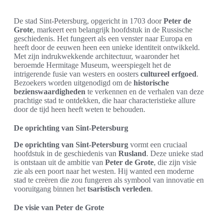
De stad Sint-Petersburg, opgericht in 1703 door
Peter de
Grote
, markeert een belangrijk hoofdstuk in de Russische
geschiedenis. Het fungeert als een venster naar Europa en
heeft door de eeuwen heen een unieke identiteit ontwikkeld.
Met zijn indrukwekkende architectuur, waaronder het
beroemde Hermitage Museum, weerspiegelt het de
intrigerende fusie van westers en oosters
cultureel erfgoed
.
Bezoekers worden uitgenodigd om de
historische
bezienswaardigheden
te verkennen en de verhalen van deze
prachtige stad te ontdekken, die haar characteristieke allure
door de tijd heen heeft weten te behouden.
De oprichting van Sint-Petersburg
De oprichting van Sint-Petersburg
vormt een cruciaal
hoofdstuk in de geschiedenis van
Rusland
. Deze unieke stad
is ontstaan uit de ambitie van
Peter de Grote
, die zijn visie
zie als een poort naar het westen. Hij wanted een moderne
stad te creëren die zou fungeren als symbool van innovatie en
vooruitgang binnen het
tsaristisch verleden
.
De visie van Peter de Grote