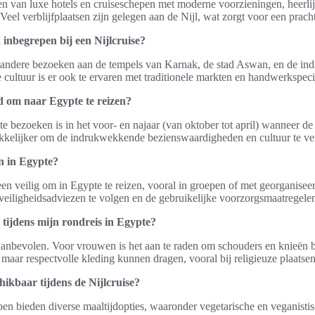
n van luxe hotels en cruiseschepen met moderne voorzieningen, heerlij
 Veel verblijfplaatsen zijn gelegen aan de Nijl, wat zorgt voor een pracht
 inbegrepen bij een Nijlcruise?
 andere bezoeken aan de tempels van Karnak, de stad Aswan, en de i
cultuur is er ook te ervaren met traditionele markten en handwerkspecia
jd om naar Egypte te reizen?
te bezoeken is in het voor- en najaar (van oktober tot april) wanneer d
akkelijker om de indrukwekkende bezienswaardigheden en cultuur te v
en in Egypte?
een veilig om in Egypte te reizen, vooral in groepen of met georganiseer
veiligheidsadviezen te volgen en de gebruikelijke voorzorgsmaatregele
 tijdens mijn rondreis in Egypte?
aanbevolen. Voor vrouwen is het aan te raden om schouders en knieën b
maar respectvolle kleding kunnen dragen, vooral bij religieuze plaatsen
chikbaar tijdens de Nijlcruise?
pen bieden diverse maaltijdopties, waaronder vegetarische en veganistis