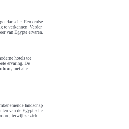
legendarische. Een cruise
ng te verkennen. Verder
feer van Egypte ervaren,
oderne hotels tot
bele ervaring. De
ntuur
, met alle
adembenemende landschap
unten van de Egyptische
oord, terwijl ze zich