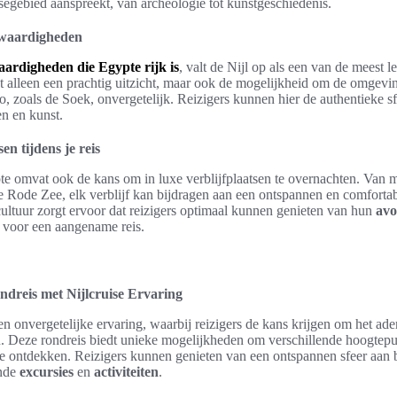
ssegebied aanspreekt, van archeologie tot kunstgeschiedenis.
swaardigheden
aardigheden
die Egypte rijk is
, valt de Nijl op als een van de meest 
iet alleen een prachtig uitzicht, maar ook de mogelijkheid om de omgevi
o, zoals de Soek, onvergetelijk. Reizigers kunnen hier de authentieke s
en en kunst.
en tijdens je reis
e omvat ook de kans om in luxe verblijfplaatsen te overnachten. Van m
 de Rode Zee, elk verblijf kan bijdragen aan een ontspannen en comforta
ultuur zorgt ervoor dat reizigers optimaal kunnen genieten van hun
avo
jn voor een aangename reis.
ndreis met Nijlcruise Ervaring
en onvergetelijke ervaring, waarbij reizigers de kans krijgen om het 
. Deze rondreis biedt unieke mogelijkheden om verschillende hoogtep
te ontdekken. Reizigers kunnen genieten van een ontspannen sfeer aan b
ende
excursies
en
activiteiten
.