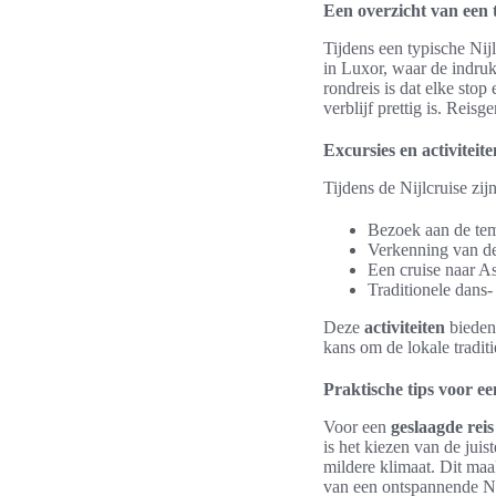
Een overzicht van een t
Tijdens een typische Nijl
in Luxor, waar de indru
rondreis is dat elke sto
verblijf prettig is. Rei
Excursies en activiteit
Tijdens de Nijlcruise zij
Bezoek aan de te
Verkenning van de
Een cruise naar A
Traditionele dans
Deze
activiteiten
bieden 
kans om de lokale tradit
Praktische tips voor e
Voor een
geslaagde reis
is het kiezen van de jui
mildere klimaat. Dit ma
van een ontspannende Ni