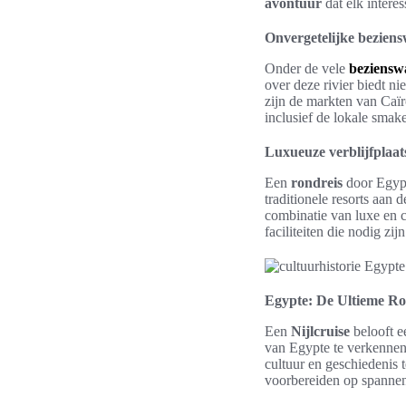
avontuur
dat elk intere
Onvergetelijke bezien
Onder de vele
beziensw
over deze rivier biedt n
zijn de markten van Caïr
inclusief de lokale smak
Luxueuze verblijfplaats
Een
rondreis
door Egypt
traditionele resorts aan
combinatie van luxe en c
faciliteiten die nodig zi
Egypte: De Ultieme Ro
Een
Nijlcruise
belooft e
van Egypte te verkennen
cultuur en geschiedenis 
voorbereiden op spann