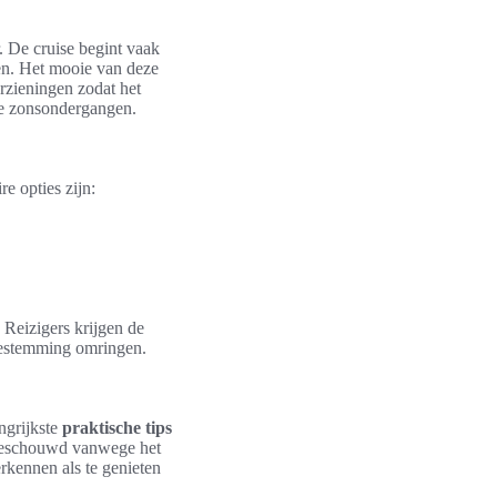
r. De cruise begint vaak
en. Het mooie van deze
orzieningen zodat het
ige zonsondergangen.
e opties zijn:
 Reizigers krijgen de
 bestemming omringen.
ngrijkste
praktische tips
l beschouwd vanwege het
rkennen als te genieten