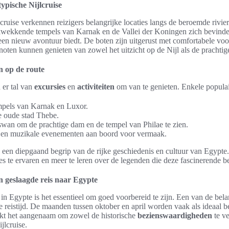
ypische Nijlcruise
cruise verkennen reizigers belangrijke locaties langs de beroemde rivie
kwekkende tempels van Karnak en de Vallei der Koningen zich bevind
p een nieuw avontuur biedt. De boten zijn uitgerust met comfortabele vo
sgenoten kunnen genieten van zowel het uitzicht op de Nijl als de pracht
en op de route
n er tal van
excursies
en
activiteiten
om van te genieten. Enkele populair
mpels van Karnak en Luxor.
 oude stad Thebe.
swan om de prachtige dam en de tempel van Philae te zien.
- en muzikale evenementen aan boord voor vermaak.
een diepgaand begrip van de rijke geschiedenis en cultuur van Egypte.
ies te ervaren en meer te leren over de legenden die deze fascinerende
en geslaagde reis naar Egypte
in Egypte is het essentieel om goed voorbereid te zijn. Een van de bela
ste reistijd. De maanden tussen oktober en april worden vaak als ideaa
akt het aangenaam om zowel de historische
bezienswaardigheden
te ve
jlcruise.