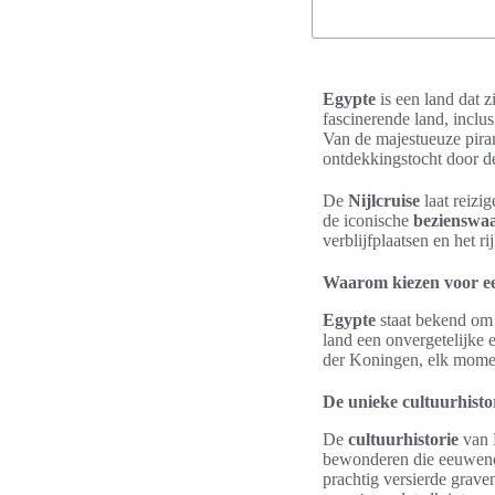
Egypte
is een land dat 
fascinerende land, inclu
Van de majestueuze piram
ontdekkingstocht door de
De
Nijlcruise
laat reizi
de iconische
bezienswa
verblijfplaatsen en het r
Waarom kiezen voor ee
Egypte
staat bekend om 
land een onvergetelijke 
der Koningen, elk momen
De unieke cultuurhisto
De
cultuurhistorie
van 
bewonderen die eeuwenou
prachtig versierde grave