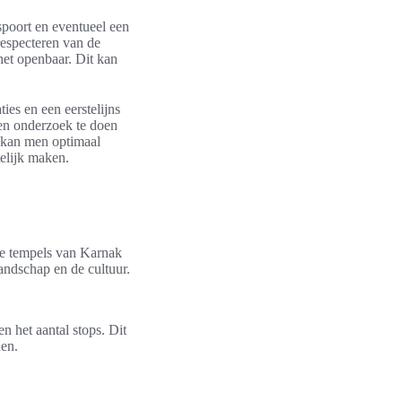
spoort en eventueel een
respecteren van de
 het openbaar. Dit kan
ies en een eerstelijns
en onderzoek te doen
 kan men optimaal
elijk maken.
de tempels van Karnak
andschap en de cultuur.
n het aantal stops. Dit
nen.