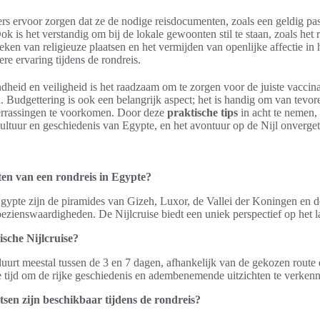
rs ervoor zorgen dat ze de nodige reisdocumenten, zoals een geldig pa
k is het verstandig om bij de lokale gewoonten stil te staan, zoals het 
oeken van religieuze plaatsen en het vermijden van openlijke affectie in
re ervaring tijdens de rondreis.
heid en veiligheid is het raadzaam om te zorgen voor de juiste vaccinat
Budgettering is ook een belangrijk aspect; het is handig om van tevor
errassingen te voorkomen. Door deze
praktische tips
in acht te nemen,
ultuur en geschiedenis van Egypte, en het avontuur op de Nijl onverget
en van een rondreis in Egypte?
Egypte zijn de piramides van Gizeh, Luxor, de Vallei der Koningen en 
ezienswaardigheden. De Nijlcruise biedt een uniek perspectief op het l
ische Nijlcruise?
duurt meestal tussen de 3 en 7 dagen, afhankelijk van de gekozen route e
e tijd om de rijke geschiedenis en adembenemende uitzichten te verken
tsen zijn beschikbaar tijdens de rondreis?