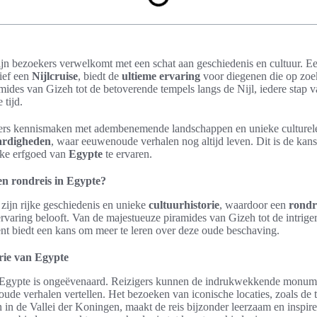
zijn bezoekers verwelkomt met een schat aan geschiedenis en cultuur. 
sief een
Nijlcruise
, biedt de
ultieme ervaring
voor diegenen die op zoe
ides van Gizeh tot de betoverende tempels langs de Nijl, iedere stap va
 tijd.
gers kennismaken met adembenemende landschappen en unieke culturel
ardigheden
, waar eeuwenoude verhalen nog altijd leven. Dit is de kan
ijke erfgoed van
Egypte
te ervaren.
n rondreis in Egypte?
zijn rijke geschiedenis en unieke
cultuurhistorie
, waardoor een
rondr
ervaring belooft. Van de majestueuze piramides van Gizeh tot de intriger
t biedt een kans om meer te leren over deze oude beschaving.
rie van Egypte
Egypte is ongeëvenaard. Reizigers kunnen de indrukwekkende monum
de verhalen vertellen. Het bezoeken van iconische locaties, zoals de
n in de Vallei der Koningen, maakt de reis bijzonder leerzaam en inspire