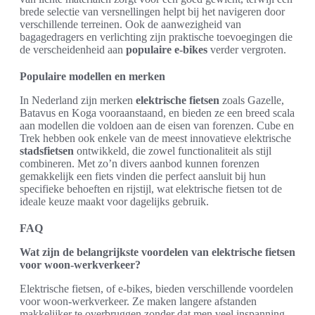
brede selectie van versnellingen helpt bij het navigeren door
verschillende terreinen. Ook de aanwezigheid van
bagagedragers en verlichting zijn praktische toevoegingen die
de verscheidenheid aan
populaire e-bikes
verder vergroten.
Populaire modellen en merken
In Nederland zijn merken
elektrische fietsen
zoals Gazelle,
Batavus en Koga vooraanstaand, en bieden ze een breed scala
aan modellen die voldoen aan de eisen van forenzen. Cube en
Trek hebben ook enkele van de meest innovatieve elektrische
stadsfietsen
ontwikkeld, die zowel functionaliteit als stijl
combineren. Met zo’n divers aanbod kunnen forenzen
gemakkelijk een fiets vinden die perfect aansluit bij hun
specifieke behoeften en rijstijl, wat elektrische fietsen tot de
ideale keuze maakt voor dagelijks gebruik.
FAQ
Wat zijn de belangrijkste voordelen van elektrische fietsen
voor woon-werkverkeer?
Elektrische fietsen, of e-bikes, bieden verschillende voordelen
voor woon-werkverkeer. Ze maken langere afstanden
makkelijker te overbruggen zonder dat men veel inspanning