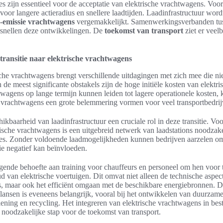
s zijn essentieel voor de acceptatie van elektrische vrachtwagens. Voor
 voor langere actieradius en snellere laadtijden. Laadinfrastructuur word
-emissie vrachtwagens
vergemakkelijkt. Samenwerkingsverbanden tus
rsnellen deze ontwikkelingen. De
toekomst van transport
ziet er veel
transitie naar elektrische vrachtwagens
ische vrachtwagens brengt verschillende uitdagingen met zich mee die ni
e meest significante obstakels zijn de hoge initiële kosten van elektri
agens op lange termijn kunnen leiden tot lagere operationele kosten, k
e vrachtwagens een grote belemmering vormen voor veel transportbedrij
ikbaarheid van laadinfrastructuur een cruciale rol in deze transitie. Vo
ische vrachtwagens is een uitgebreid netwerk van laadstations noodzake
utes. Zonder voldoende laadmogelijkheden kunnen bedrijven aarzelen om
ie negatief kan beïnvloeden.
gende behoefte aan training voor chauffeurs en personeel om hen voor 
 van elektrische voertuigen. Dit omvat niet alleen de technische aspec
s, maar ook het efficiënt omgaan met de beschikbare energiebronnen. D
lansen is eveneens belangrijk, vooral bij het ontwikkelen van duurzame
ening en recycling. Het integreren van elektrische vrachtwagens in bes
 noodzakelijke stap voor de toekomst van transport.