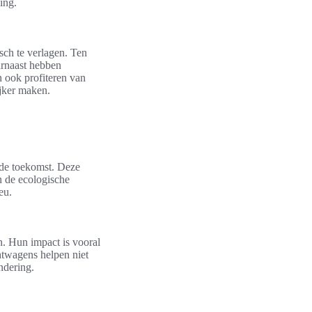
ing.
sch te verlagen. Ten
arnaast hebben
 ook profiteren van
ijker maken.
de toekomst. Deze
n de ecologische
eu.
n. Hun impact is vooral
htwagens helpen niet
ndering.