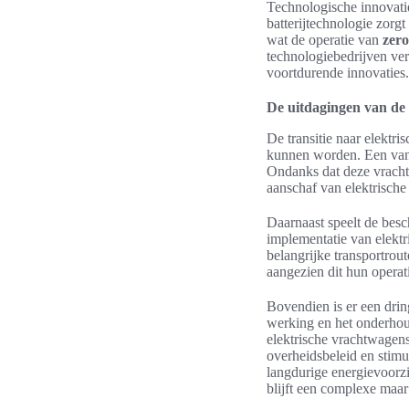
Technologische innovatie
batterijtechnologie zorgt
wat de operatie van
zero
technologiebedrijven ve
voortdurende innovaties.
De uitdagingen van de 
De transitie naar elektr
kunnen worden. Een van d
Ondanks dat deze vrachtw
aanschaf van elektrisch
Daarnaast speelt de besch
implementatie van elektr
belangrijke transportro
aangezien dit hun operat
Bovendien is er een drin
werking en het onderhoud
elektrische vrachtwagen
overheidsbeleid en stimu
langdurige energievoorzi
blijft een complexe maar