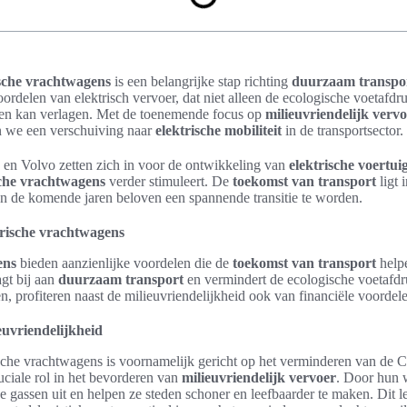
ische vrachtwagens
is een belangrijke stap richting
duurzaam transpo
ordelen van elektrisch vervoer, dat niet alleen de ecologische voetafdr
ten kan verlagen. Met de toenemende focus op
milieuvriendelijk verv
n we een verschuiving naar
elektrische mobiliteit
in de transportsector.
a en Volvo zetten zich in voor de ontwikkeling van
elektrische voertui
sche vrachtwagens
verder stimuleert. De
toekomst van transport
ligt 
n de komende jaren beloven een spannende transitie te worden.
trische vrachtwagens
ens
bieden aanzienlijke voordelen die de
toekomst van transport
help
gt bij aan
duurzaam transport
en vermindert de ecologische voetafdru
n, profiteren naast de milieuvriendelijkheid ook van financiële voordel
uvriendelijkheid
ische vrachtwagens is voornamelijk gericht op het verminderen van de 
uciale rol in het bevorderen van
milieuvriendelijk vervoer
. Door hun w
e gassen uit en helpen ze steden schoner en leefbaarder te maken. Dit le