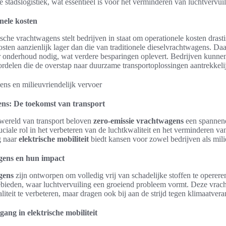
 stadslogistiek, wat essentieel is voor het verminderen van luchtvervuil
nele kosten
sche vrachtwagens stelt bedrijven in staat om operationele kosten drasti
kosten aanzienlijk lager dan die van traditionele dieselvrachtwagens. Da
r onderhoud nodig, wat verdere besparingen oplevert. Bedrijven kunnen
ordelen die de overstap naar duurzame transportoplossingen aantrekkel
ens: De toekomst van transport
 wereld van transport beloven
zero-emissie vrachtwagens
een spannen
uciale rol in het verbeteren van de luchtkwaliteit en het verminderen va
g naar
elektrische mobiliteit
biedt kansen voor zowel bedrijven als mili
gens en hun impact
gens
zijn ontworpen om volledig vrij van schadelijke stoffen te operere
gebieden, waar luchtvervuiling een groeiend probleem vormt. Deze vrac
liteit te verbeteren, maar dragen ook bij aan de strijd tegen klimaatvera
ang in elektrische mobiliteit