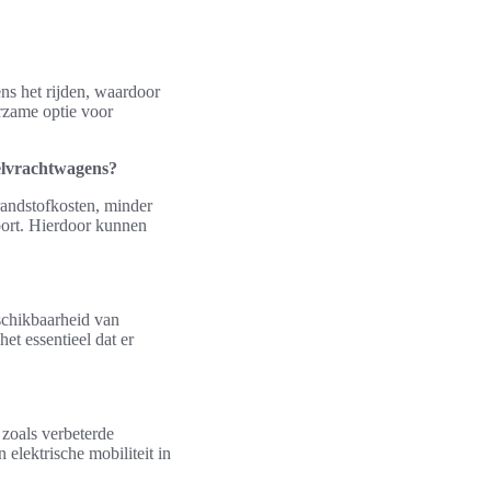
ns het rijden, waardoor
rzame optie voor
selvrachtwagens?
randstofkosten, minder
port. Hierdoor kunnen
eschikbaarheid van
et essentieel dat er
 zoals verbeterde
 elektrische mobiliteit in