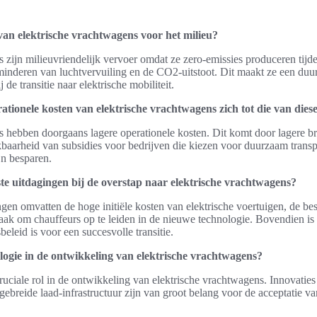
van elektrische vrachtwagens voor het milieu?
 zijn milieuvriendelijk vervoer omdat ze zero-emissies produceren tijde
minderen van luchtvervuiling en de CO2-uitstoot. Dit maakt ze een duu
 de transitie naar elektrische mobiliteit.
tionele kosten van elektrische vrachtwagens zich tot die van die
s hebben doorgaans lagere operationele kosten. Dit komt door lagere b
baarheid van subsidies voor bedrijven die kiezen voor duurzaam trans
jn besparen.
ste uitdagingen bij de overstap naar elektrische vrachtwagens?
ngen omvatten de hoge initiële kosten van elektrische voertuigen, de b
aak om chauffeurs op te leiden in de nieuwe technologie. Bovendien is h
eleid is voor een succesvolle transitie.
ologie in de ontwikkeling van elektrische vrachtwagens?
ruciale rol in de ontwikkeling van elektrische vrachtwagens. Innovaties
tgebreide laad-infrastructuur zijn van groot belang voor de acceptatie van