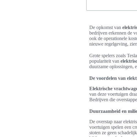
De opkomst van
elektr
bedrijven erkennen de vo
ook de operationele kos
nieuwe regelgeving, zie
Grote spelers zoals Tesl
populariteit van
elektri
duurzame oplossingen, e
De voordelen van elek
Elektrische vrachtwag
van deze voertuigen draa
Bedrijven die overstappe
Duurzaamheid en milie
De overstap naar elektr
voertuigen spelen een cr
stoten ze geen schadelijk