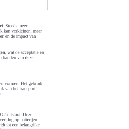
rt
. Steeds meer
uk kan verkleinen, maar
oer
en de impact van
gen
, wat de acceptatie en
in handen van deze
en vormen. Het gebruik
k van het transport.
en.
CO2-uitstoot. Deze
erking op batterijen
idt tot een belangrijke