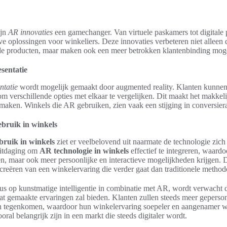
ijn
AR innovaties
een gamechanger. Van virtuele paskamers tot digitale 
eve oplossingen voor winkeliers. Deze innovaties verbeteren niet alleen 
de producten, maar maken ook een meer betrokken klantenbinding moge
sentatie
ntatie
wordt mogelijk gemaakt door augmented reality. Klanten kunnen
om verschillende opties met elkaar te vergelijken. Dit maakt het makkel
aken. Winkels die AR gebruiken, zien vaak een stijging in conversiera
bruik in winkels
ruik in winkels
ziet er veelbelovend uit naarmate de technologie zich
uitdaging om
AR technologie in winkels
effectief te integreren, waardo
, maar ook meer persoonlijke en interactieve mogelijkheden krijgen. D
 creëren van een winkelervaring die verder gaat dan traditionele method
s op kunstmatige intelligentie in combinatie met AR, wordt verwacht d
t gemaakte ervaringen zal bieden. Klanten zullen steeds meer geperso
en tegenkomen, waardoor hun winkelervaring soepeler en aangenamer 
ral belangrijk zijn in een markt die steeds digitaler wordt.