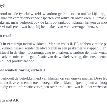
ty?
nhoud met de fysieke wereld, waardoor gebruikers een unieke kijk krij
klanten eerder onbekende aspecten van artikelen ontdekken. Dit maakt 
inkelen, maar verhoogt ook de kans op aankoop. Klanten krijgen de mo
e visualiseren, wat helpt bij het maken van weloverwogen keuzes.
 retail
 in retail
zijn indrukwekkend. Merken zoals IKEA hebben virtuele pa
 kunnen passen zonder daadwerkelijk in een paskamer te stappen. Een 
tueel in de eigen woonomgeving te plaatsen, waardoor de juiste keuze
eve advertenties en de gamificatie van de winkelervaring, die consumen
 bij het productaanbod.
de winkelervaring verbetert
verhoogt de betrokkenheid van klanten op een unieke manier. Deze tec
nteractieve elementen toe te voegen die de klant helpen bij hun aankoop
dig extra informatie verkrijgen over producten, wat leidt tot
verbeterd
ctie met AR