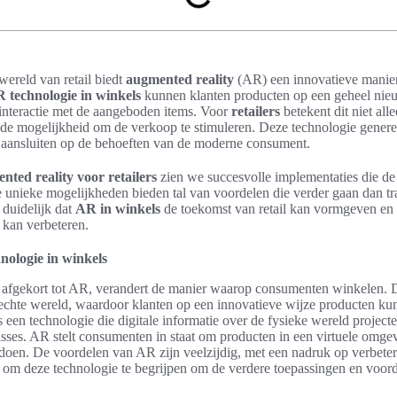
wereld van retail biedt
augmented reality
(AR) een innovatieve manie
 technologie in winkels
kunnen klanten producten op een geheel nie
e interactie met de aangeboden items. Voor
retailers
betekent dit niet all
de mogelijkheid om de verkoop te stimuleren. Deze technologie generee
e aansluiten op de behoeften van de moderne consument.
nted reality voor retailers
zien we succesvolle implementaties die de
e unieke mogelijkheden bieden tal van voordelen die verder gaan dan tr
 duidelijk dat
AR in winkels
de toekomst van retail kan vormgeven en d
kan verbeteren.
nologie in winkels
 afgekort tot AR, verandert de manier waarop consumenten winkelen. 
 echte wereld, waardoor klanten op een innovatieve wijze producten k
s een technologie die digitale informatie over de fysieke wereld project
sses. AR stelt consumenten in staat om producten in een virtuele omgev
doen. De voordelen van AR zijn veelzijdig, met een nadruk op verbeter
al om deze technologie te begrijpen om de verdere toepassingen en voorde