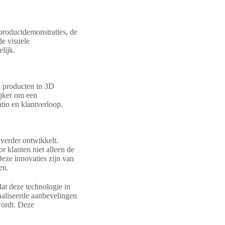
productdemonstraties, de
de visuele
lijk.
 producten in 3D
ijker om een
tio en klantverloop.
 verder ontwikkelt.
or klanten niet alleen de
eze innovaties zijn van
en.
at deze technologie in
naliseerde aanbevelingen
wordt. Deze