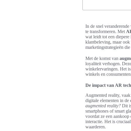
In de snel veranderende 
te transformeren. Met
AR
wat leidt tot een dieper
klantbeleving, maar ook 
marketingstrategieën di
Met de komst van
augme
loyaliteit verhogen. Dez
winkelervaringen. Het is
winkels en consumenten 
De impact van AR tech
Augmented reality, vaak
digitale elementen in de
augmented reality?
Dit i
smartphones of smart gla
voordat ze een aankoop 
interactie. Het is crucia
waarderen.