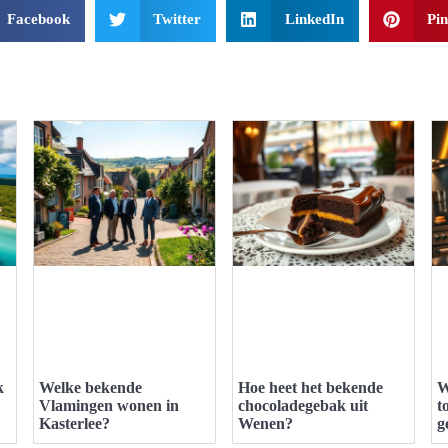
Facebook
Twitter
LinkedIn
Pin
k
Welke bekende
Hoe heet het bekende
W
Vlamingen wonen in
chocoladegebak uit
t
Kasterlee?
Wenen?
g