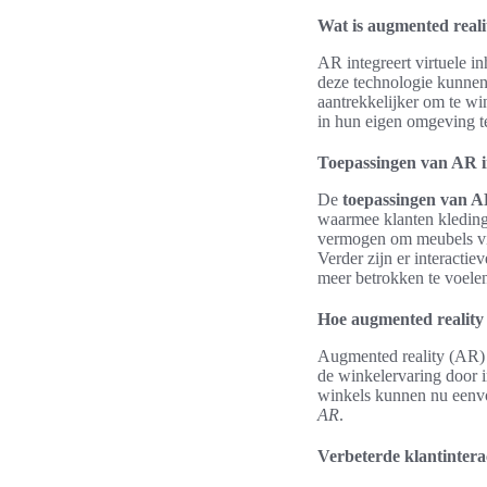
Wat is augmented reali
AR integreert virtuele i
deze technologie kunnen 
aantrekkelijker om te w
in hun eigen omgeving t
Toepassingen van AR in
De
toepassingen van AR
waarmee klanten kleding
vermogen om meubels vir
Verder zijn er interacti
meer betrokken te voelen
Hoe augmented reality 
Augmented reality (AR) 
de winkelervaring door i
winkels kunnen nu eenvou
AR
.
Verbeterde klantintera