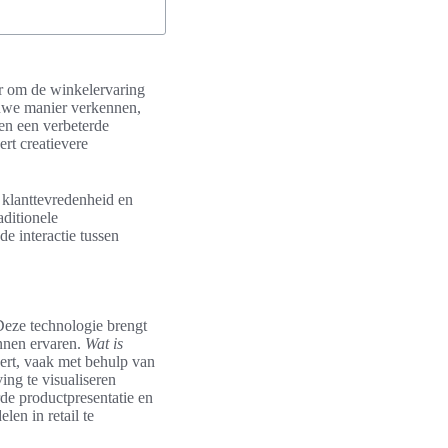
r om de winkelervaring
uwe manier verkennen,
een een verbeterde
rt creatievere
 klanttevredenheid en
aditionele
e interactie tussen
Deze technologie brengt
unnen ervaren.
Wat is
eert, vaak met behulp van
ing te visualiseren
de productpresentatie en
len in retail te