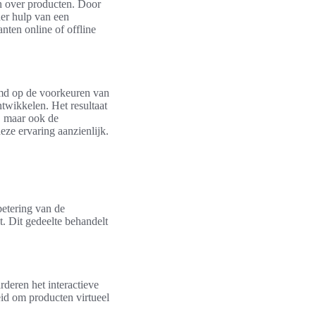
en over producten. Door
der hulp van een
ten online of offline
emd op de voorkeuren van
wikkelen. Het resultaat
, maar ook de
ze ervaring aanzienlijk.
betering van de
. Dit gedeelte behandelt
rderen het interactieve
id om producten virtueel