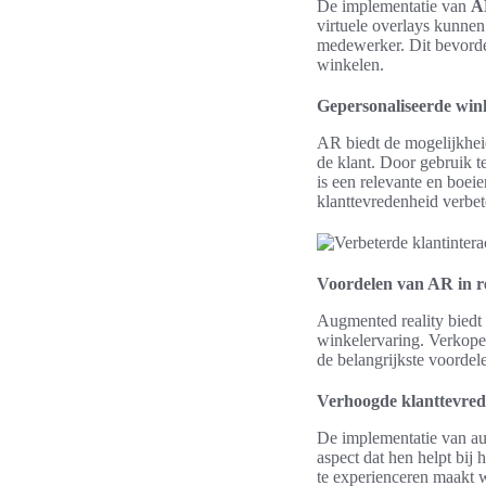
De implementatie van
A
virtuele overlays kunnen
medewerker. Dit bevorder
winkelen.
Gepersonaliseerde win
AR biedt de mogelijkhe
de klant. Door gebruik 
is een relevante en boeie
klanttevredenheid verbet
Voordelen van AR in re
Augmented reality biedt t
winkelervaring. Verkoper
de belangrijkste voorde
Verhoogde klanttevre
De implementatie van aug
aspect dat hen helpt bi
te experienceren maakt w