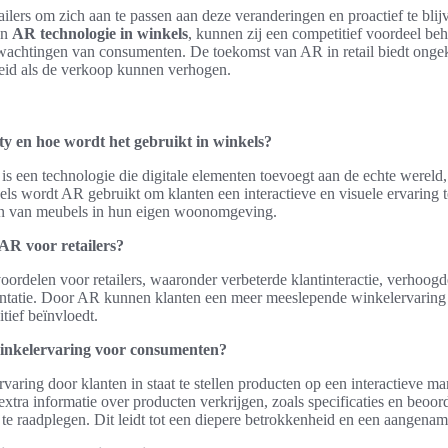
tailers om zich aan te passen aan deze veranderingen en proactief te blij
en
AR technologie in winkels
, kunnen zij een competitief voordeel be
wachtingen van consumenten. De toekomst van AR in retail biedt onge
eid als de verkoop kunnen verhogen.
ty en hoe wordt het gebruikt in winkels?
s een technologie die digitale elementen toevoegt aan de echte wereld
els wordt AR gebruikt om klanten een interactieve en visuele ervaring te
en van meubels in hun eigen woonomgeving.
AR voor retailers?
oordelen voor retailers, waaronder verbeterde klantinteractie, verhoog
sentatie. Door AR kunnen klanten een meer meeslepende winkelervaring
tief beïnvloedt.
inkelervaring voor consumenten?
varing door klanten in staat te stellen producten op een interactieve ma
tra informatie over producten verkrijgen, zoals specificaties en beoor
e raadplegen. Dit leidt tot een diepere betrokkenheid en een aangenam