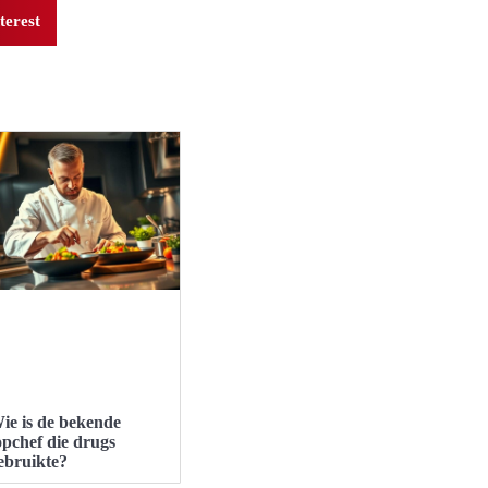
terest
ie is de bekende
opchef die drugs
ebruikte?