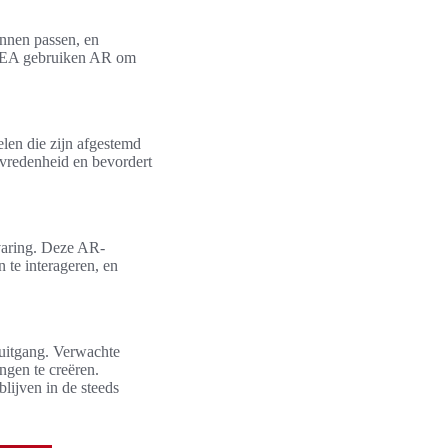
unnen passen, en
 IKEA gebruiken AR om
len die zijn afgestemd
evredenheid en bevordert
rvaring. Deze AR-
te interageren, en
ruitgang. Verwachte
ngen te creëren.
lijven in de steeds