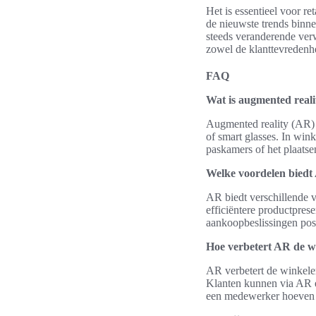
Het is essentieel voor re
de nieuwste trends binn
steeds veranderende ver
zowel de klanttevredenh
FAQ
Wat is augmented reali
Augmented reality (AR) i
of smart glasses. In wink
paskamers of het plaats
Welke voordelen biedt 
AR biedt verschillende v
efficiëntere productpre
aankoopbeslissingen posi
Hoe verbetert AR de w
AR verbetert de winkeler
Klanten kunnen via AR ex
een medewerker hoeven t