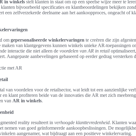
R in winkels
stelt klanten in staat om op een speelse wijze meer te ler
 klanten bijvoorbeeld specificaties en klantbeoordelingen bekijken zon
t een zelfverzekerde deelname aan het aankoopproces, ongeacht of klan
kelervaringen
id om
gepersonaliseerde winkelervaringen
te creëren die zijn afgest
te maken van klantgegevens kunnen winkels unieke AR-toepassingen ont
nde interactie die niet alleen de
voordelen van AR in retail
optimaliseert
ert. Aangepaste aanbevelingen gebaseerd op eerder gedrag versterken de
tail
al van voordelen voor de retailsector, wat leidt tot een aanzienlijke ver
 en klant profiteren beide van de innovaties die AR met zich meebrengt
len van
AR in winkels
.
denheid
mented reality resulteert in
verhoogde klanttevredenheid
. Klanten waa
j het nemen van goed geïnformeerde aankoopbeslissingen. De mogelijkhe
inkelen aangenamer, wat bijdraagt aan een positieve winkelervaring.