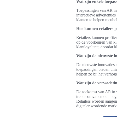
Wat zijn enkele toepas
Toepassingen van AR in d
interactieve advertenti
klanten te helpen meubel
Hoe kunnen retailers p
Retailers kunnen profite
op de voorkeuren van kla
klantloyaliteit, doordat
Wat zijn de nieuwste in
De nieuwste innovaties o
toepassingen bieden uni
helpen zo bij het verhog
Wat zijn de verwachti
De toekomst van AR in w
trends omvatten de integ
Retailers worden aangemo
digitaler wordende markt