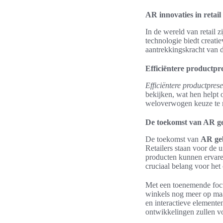
AR innovaties in retail
In de wereld van retail z
technologie biedt creati
aantrekkingskracht van 
Efficiëntere productpre
Efficiëntere productprese
bekijken, wat hen helpt 
weloverwogen keuze te m
De toekomst van AR ge
De toekomst van
AR geb
Retailers staan voor de 
producten kunnen ervaren
cruciaal belang voor het
Met een toenemende focu
winkels nog meer op maa
en interactieve element
ontwikkelingen zullen voo