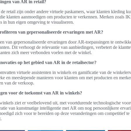
singen van AR in retail?
e retail zijn onder andere virtuele paskamers, waar klanten kleding k
es die klanten aanmoedigen om producten te verkennen. Merken zoals
s in hun eigen omgeving te visualiseren.
rofiteren van gepersonaliseerde ervaringen met AR?
ren van gepersonaliseerde ervaringen door AR-toepassingen te ontwikke
nten. Dit verhoogt de relevantie van aanbiedingen, verbetert de klantt
 klanten zich meer verbonden voelen met de winkel.
novaties op het gebied van AR in de retailsector?
mvatten virtuele assistenten in winkels en gamificatie van de winkele
eke en meeslepende manieren voor klanten om met producten en merken 
en van de verkoop.
ngen voor de toekomst van AR in winkels?
inkels ziet er veelbelovend uit, met voortdurende technologische voo
ratie van kunstmatige intelligentie met AR om nog persoonlijkere ervari
edigd zich voor te bereiden op deze veranderingen om competitief te b
.