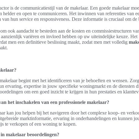
actor is de communicatiestijl van de makelaar. Een goede makelaar moe
om helder en open te communiceren. Het inwinnen van referenties van e
n van hun service en responsiveness. Deze informatie is cruciaal om de 
ig om ook aandacht te besteden aan de kosten en commissiestructuren va
anzienlijk variëren en invloed hebben op uw uiteindelijke keuze. Het 
rdat men een definitieve beslissing maakt, zodat men met volledig
make
akt.
akelaar?
 makelaar begint met het identificeren van je behoeften en wensen. Zorg
hun ervaring, expertise in jouw specifieke woningmarkt en de diensten 
ordelingen om een goed inzicht te krijgen in hun prestaties en klantte
van het inschakelen van een professionele makelaar?
aar kan jou helpen bij het navigeren door het complexe koop- en verk
uitgebreide marktinformatie, ervaring in onderhandelingen en kunnen j
rijs te verkopen of een woning te kopen.
 in makelaar beoordelingen?