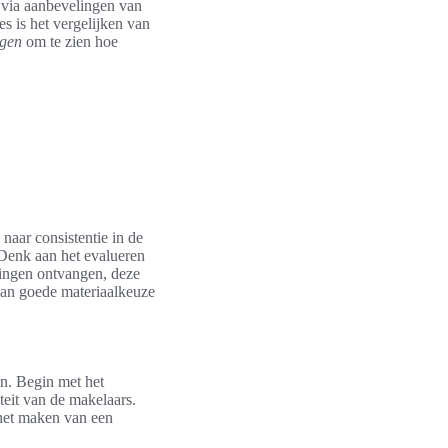
 via aanbevelingen van
es is het vergelijken van
ngen
om te zien hoe
 naar consistentie in de
 Denk aan het evalueren
lingen ontvangen, deze
van goede materiaalkeuze
en. Begin met het
iteit van de makelaars.
 het maken van een