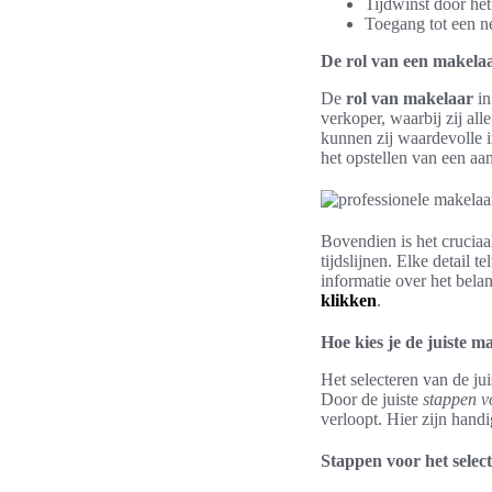
Tijdwinst door het
Toegang tot een n
De rol van een makelaa
De
rol van makelaar
in
verkoper, waarbij zij al
kunnen zij waardevolle 
het opstellen van een aa
Bovendien is het cruciaa
tijdslijnen. Elke detail t
informatie over het bela
klikken
.
Hoe kies je de juiste m
Het selecteren van de ju
Door de juiste
stappen v
verloopt. Hier zijn hand
Stappen voor het selec