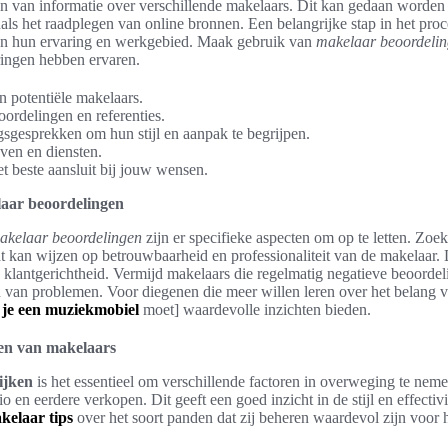
n van informatie over verschillende makelaars. Dit kan gedaan worden
als het raadplegen van online bronnen. Een belangrijke stap in het proc
an hun ervaring en werkgebied. Maak gebruik van
makelaar beoordeli
ringen hebben ervaren.
an potentiële makelaars.
ordelingen en referenties.
sgesprekken om hun stijl en aanpak te begrijpen.
even en diensten.
t beste aansluit bij jouw wensen.
laar beoordelingen
akelaar beoordelingen
zijn er specifieke aspecten om op te letten. Zoek
t kan wijzen op betrouwbaarheid en professionaliteit van de makelaar.
 klantgerichtheid. Vermijd makelaars die regelmatig negatieve beoorde
n van problemen. Voor diegenen die meer willen leren over het belang 
 je een muziekmobiel
moet] waardevolle inzichten bieden.
ken van makelaars
ijken
is het essentieel om verschillende factoren in overweging te nem
o en eerdere verkopen. Dit geeft een goed inzicht in de stijl en effectiv
kelaar tips
over het soort panden dat zij beheren waardevol zijn voor