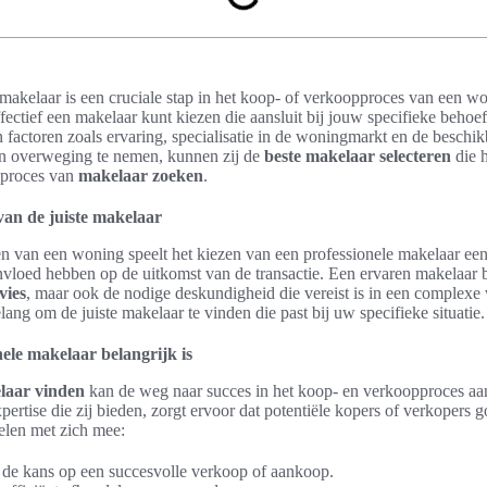
 makelaar is een cruciale stap in het koop- of verkoopproces van een wo
ffectief een makelaar kunt kiezen die aansluit bij jouw specifieke behoe
n factoren zoals ervaring, specialisatie in de woningmarkt en de beschik
 in overweging te nemen, kunnen zij de
beste makelaar selecteren
die 
t proces van
makelaar zoeken
.
van de juiste makelaar
n van een woning speelt het kiezen van een professionele makelaar een
nvloed hebben op de uitkomst van de transactie. Een ervaren makelaar bi
vies
, maar ook de nodige deskundigheid die vereist is in een complexe
ang om de juiste makelaar te vinden die past bij uw specifieke situatie.
le makelaar belangrijk is
elaar vinden
kan de weg naar succes in het koop- en verkoopproces aan
ertise die zij bieden, zorgt ervoor dat potentiële kopers of verkopers 
elen met zich mee:
 de kans op een succesvolle verkoop of aankoop.