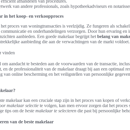
 efficiënt afhandelen van procedures.
etwerk van andere professionals, zoals hypotheekadviseurs en notarisse
r in het koop- en verkoopproces
 het proces van woningtransacties is veelzijdig. Ze fungeren als schake
le communicatie en onderhandelingen verzorgen. Door hun ervaring en in
inzichten aanbieden. Een goede makelaar begrijpt het
belang van make
ntrekkelijke aanbieding die aan de verwachtingen van de markt voldoet.
l om aandacht te besteden aan de voorwaarden van de transactie, inclusie
elt, en de professionaliteit van de makelaar draagt bij aan een optimaal r
ng van online bescherming en het veiligstellen van persoonlijke gegev
akelaar?
iste makelaar kan een cruciale stap zijn in het proces van kopen of ve
oor makelaar selectie
te volgen, kan men ervoor zorgen dat het proces 
ige tips om de
beste makelaar te selecteren
die past bij persoonlijke beh
teren van de beste makelaar