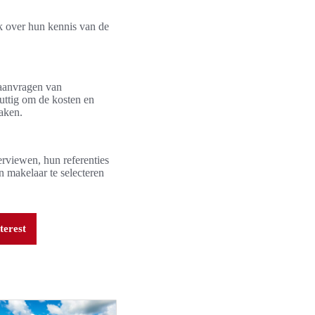
k over hun kennis van de
 aanvragen van
nuttig om de kosten en
aken.
erviewen, hun referenties
n makelaar te selecteren
terest