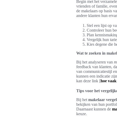
Begin met het verzamele
vrienden of familie, even
de makelaars op basis v
andere klanten hun erva
Stel een lijst op v
Controleer hun beo
Plan kennismaking
Vergelijk hun tari
Kies degene die he
Wat te zoeken in make
Bij het analyseren van
m
feedback van klanten, da
van communicatiestijl en
kunnen een indicatie zij
kan deze link [
hoe vaak
Tips voor het vergelij
Bij het
makelaar vergel
bekijken van hun portfoli
Daarnaast kunnen de
ma
keuze.