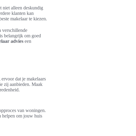
t niet alleen deskundig
erdere klanten kan
beste makelaar te kiezen.
n verschillende
is belangrijk om goed
laar advies
een
 ervoor dat je makelaars
die zij aanbieden. Maak
vredenheid.
oopproces van woningen.
ou helpen om jouw huis