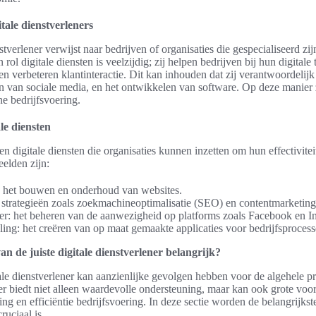
itale dienstverleners
nstverlener verwijst naar bedrijven of organisaties die gespecialiseerd zi
rol digitale diensten is veelzijdig; zij helpen bedrijven bij hun digitale 
n verbeteren klantinteractie. Dit kan inhouden dat zij verantwoordelijk
n van sociale media, en het ontwikkelen van software. Op deze manier zi
e bedrijfsvoering.
le diensten
en digitale diensten die organisaties kunnen inzetten om hun effectivitei
elden zijn:
 het bouwen en onderhoud van websites.
 strategieën zoals zoekmachineoptimalisatie (SEO) en contentmarketing
er: het beheren van de aanwezigheid op platforms zoals Facebook en I
ing: het creëren van op maat gemaakte applicaties voor bedrijfsprocess
n de juiste digitale dienstverlener belangrijk?
le dienstverlener kan aanzienlijke gevolgen hebben voor de algehele pre
r biedt niet alleen waardevolle ondersteuning, maar kan ook grote voo
ng en efficiëntie bedrijfsvoering. In deze sectie worden de belangrijkst
ruciaal is.