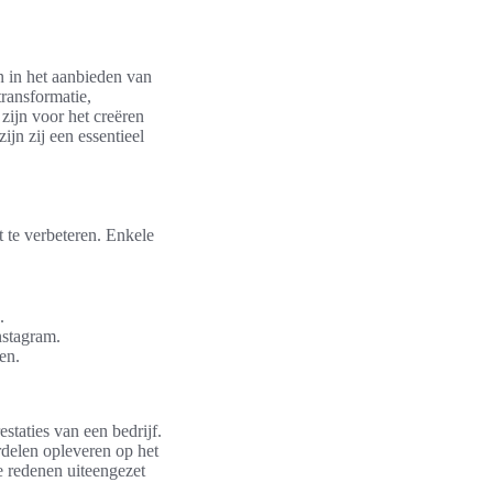
jn in het aanbieden van
transformatie,
 zijn voor het creëren
jn zij een essentieel
t te verbeteren. Enkele
.
nstagram.
en.
staties van een bedrijf.
rdelen opleveren op het
e redenen uiteengezet