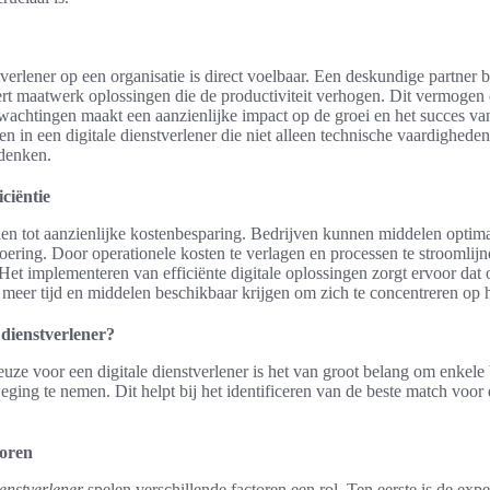
verlener op een organisatie is direct voelbaar. Een deskundige partner b
ert maatwerk oplossingen die de productiviteit verhogen. Dit vermogen 
achtingen maakt een aanzienlijke impact op de groei en het succes van 
en in een digitale dienstverlener die niet alleen technische vaardigheden
 denken.
ciëntie
den tot aanzienlijke kostenbesparing. Bedrijven kunnen middelen optimal
voering. Door operationele kosten te verlagen en processen te stroomlijne
Het implementeren van efficiënte digitale oplossingen zorgt ervoor dat o
meer tijd en middelen beschikbaar krijgen om zich te concentreren op h
e dienstverlener?
uze voor een digitale dienstverlener is het van groot belang om enkele 
weging te nemen. Dit helpt bij het identificeren van de beste match voor
toren
ienstverlener
spelen verschillende factoren een rol. Ten eerste is de expe