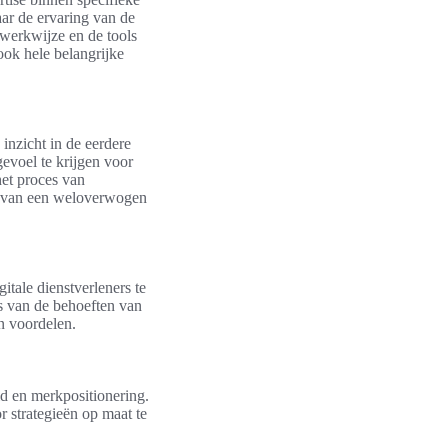
aar de ervaring van de
 werkwijze en de tools
ook hele belangrijke
 inzicht in de eerdere
evoel te krijgen voor
het proces van
en van een weloverwogen
gitale dienstverleners te
is van de behoeften van
n voordelen.
id en merkpositionering.
 strategieën op maat te