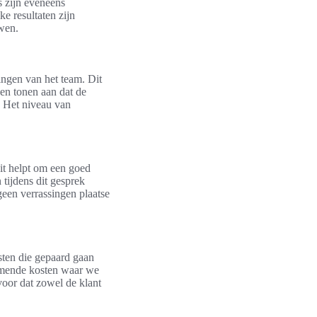
s zijn eveneens
e resultaten zijn
uwen.
ringen van het team. Dit
gen tonen aan dat de
t. Het niveau van
Dit helpt om een goed
 tijdens dit gesprek
geen verrassingen plaatse
sten die gepaard gaan
komende kosten waar we
oor dat zowel de klant