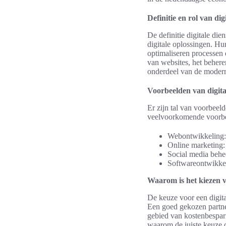
Definitie en rol van dig
De definitie digitale die
digitale oplossingen. Hun 
optimaliseren processen e
van websites, het behere
onderdeel van de modern
Voorbeelden van digita
Er zijn tal van voorbeeld
veelvoorkomende voorbe
Webontwikkeling:
Online marketing:
Social media behe
Softwareontwikkel
Waarom is het kiezen va
De keuze voor een digita
Een goed gekozen partne
gebied van kostenbespari
waarom de juiste keuze c