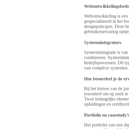
Webontwikkelingsbedr
Webontwikkeling is een 
gespecialiseerd in het b
designprincipes. Deze be
gebruikerservaring optim
Systeemintegrators
Systeemintegratie is van
combineren. Systeeminteg
bedrijfsprocessen. Dit ty
van complexe systemen.
Hoe beoordeel je de erv
Bij het kiezen van de juis
essentieel om op zoek t
Twee belangrijke elemente
opleidingen en certificer
Portfolio en casestudy’
Het portfolio van een di