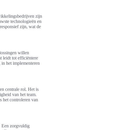
ikkelingsbedrijven zijn
euwste technologieën en
responsief zijn, wat de
lossingen willen
eidt tot efficiëntere
ng in het implementeren
en centrale rol. Het is
igheid van het team.
ls het controleren van
n. Een zorgvuldig