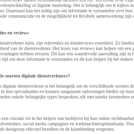
 webontwikkeling of digitale marketing. Het is belangrijk om te kijken n
tor. Daarnaast kan het nuttig zijn om informatie te verzamelen over hun
ede communicatie en de mogelijkheid tot flexibele samenwerking zijn 
ties en reviews
enstverlener kiest, zijn
referenties
en
klantreviews
essentieel. Ze bieden
rheid van de dienstverlener. Het lezen van reviews kan helpen om een g
rvaringen hebben ervaren. Dit kan een waardevolle aanvulling zijn in 
 tijd om deze informatie te verzamelen en dit kan helpen bij het mak
de soorten digitale dienstverleners?
n digitale dienstverlener is het belangrijk om de verschillende soorten di
 in hun specialisaties en kunnen aangepaste oplossingen bieden op bas
worden enkele belangrijke types besproken, elk met unieke kenmerken e
een cruciale rol in het helpen van bedrijven bij hun online zichtbaarhe
advertenties, social media campagnes en zoekmachineoptimalisatie. Door
de doelgroep effectief bereiken en de klantbinding vergroten.