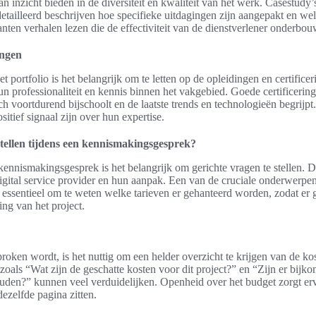
n inzicht bieden in de diversiteit en kwaliteit van het werk. Casestudy’
tailleerd beschrijven hoe specifieke uitdagingen zijn aangepakt en welk
nten verhalen lezen die de effectiviteit van de dienstverlener onderbo
ingen
t portfolio is het belangrijk om te letten op de opleidingen en certifice
hun professionaliteit en kennis binnen het vakgebied. Goede certificerin
ich voortdurend bijschoolt en de laatste trends en technologieën begrijp
itief signaal zijn over hun expertise.
tellen tijdens een kennismakingsgesprek?
kennismakingsgesprek is het belangrijk om gerichte vragen te stellen. 
digital service provider en hun aanpak. Een van de cruciale onderwerpen
is essentieel om te weten welke tarieven er gehanteerd worden, zodat er 
ing van het project.
oken wordt, is het nuttig om een helder overzicht te krijgen van de ko
zoals “Wat zijn de geschatte kosten voor dit project?” en “Zijn er bij
den?” kunnen veel verduidelijken. Openheid over het budget zorgt erv
dezelfde pagina zitten.