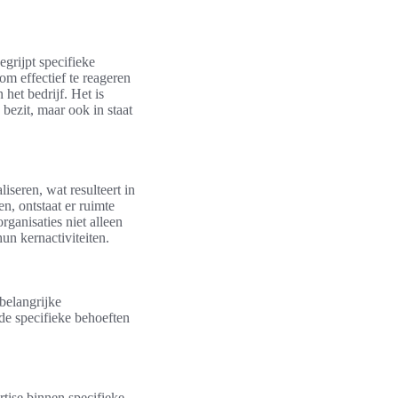
egrijpt specifieke
om effectief te reageren
het bedrijf. Het is
 bezit, maar ook in staat
iseren, wat resulteert in
n, ontstaat er ruimte
rganisaties niet alleen
un kernactiviteiten.
belangrijke
 de specifieke behoeften
rtise binnen specifieke