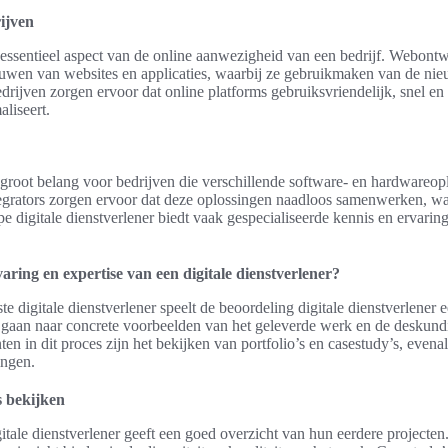
ijven
essentieel aspect van de online aanwezigheid van een bedrijf. Webontw
ouwen van websites en applicaties, waarbij ze gebruikmaken van de ni
drijven zorgen ervoor dat online platforms gebruiksvriendelijk, snel en 
aliseert.
 groot belang voor bedrijven die verschillende software- en hardwareop
rators zorgen ervoor dat deze oplossingen naadloos samenwerken, wat l
pe digitale dienstverlener biedt vaak gespecialiseerde kennis en ervari
aring en expertise van een digitale dienstverlener?
te digitale dienstverlener speelt de beoordeling digitale dienstverlener e
e gaan naar concrete voorbeelden van het geleverde werk en de deskund
n in dit proces zijn het bekijken van portfolio’s en casestudy’s, evena
ingen.
s bekijken
gitale dienstverlener geeft een goed overzicht van hun eerdere projecte