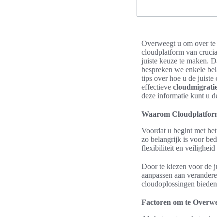
Overweegt u om over te s
cloudplatform van cruci
juiste keuze te maken. D
bespreken we enkele bel
tips over hoe u de juist
effectieve
cloudmigratie
deze informatie kunt u 
Waarom Cloudplatform 
Voordat u begint met het 
zo belangrijk is voor be
flexibiliteit en veilighe
Door te kiezen voor de j
aanpassen aan veranderen
cloudoplossingen bieden 
Factoren om te Overwe