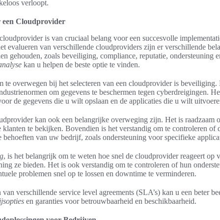
keloos verloopt.
r een Cloudprovider
 cloudprovider is van cruciaal belang voor een succesvolle implementat
het evalueren van verschillende cloudproviders zijn er verschillende bela
 gehouden, zoals beveiliging, compliance, reputatie, ondersteuning en 
analyse
kan u helpen de beste optie te vinden.
m te overwegen bij het selecteren van een cloudprovider is beveiliging
ndustrienormen om gegevens te beschermen tegen cyberdreigingen. Het 
oor de gegevens die u wilt opslaan en de applicaties die u wilt uitvoere
udprovider kan ook een belangrijke overweging zijn. Het is raadzaam 
e klanten te bekijken. Bovendien is het verstandig om te controleren of
e behoeften van uw bedrijf, zoals ondersteuning voor specifieke applicat
ng
, is het belangrijk om te weten hoe snel de cloudprovider reageert op
ing ze bieden. Het is ook verstandig om te controleren of hun onderst
ntuele problemen snel op te lossen en downtime te verminderen.
en van verschillende service level agreements (SLA’s) kan u een beter b
ijsopties
en garanties voor betrouwbaarheid en beschikbaarheid.
doplossingen voor Bedrijven