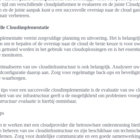
tijd om verschillende cloudplatformen te evalueren en de juiste Cloudpr
lan en de juiste aanpak kunt u een succesvolle overstap naar de cloud g
nair verbeteren.
olle Cloudimplementatie
lementatie vereist zorgvuldige planning en uitvoering. Het is belangr
ren om te bepalen of de overstap naar de cloud de beste keuze is voor uw
etraind worden in het gebruik van cloudoplossingen en is het essentie
e monitoren.
ptimaliseren van uw cloudinfrastructuur is ook belangrijk. Analyseer uw 
udconfiguratie daarop aan. Zorg voor regelmatige back-ups en beveilig
te waarborgen.
 tips voor een succesvolle cloudimplementatie is de evaluatie van uw clo
citeit van uw infrastructuur geeft u de mogelijkheid om problemen vroegt
tructuur evaluatie
is hierbij onmisbaar.
e werken met een cloudprovider die betrouwbare ondersteuning biedt
en beheren van uw cloudinfrastructuur en zijn beschikbaar om technisch
blemen. Zorg voor duidelijke communicatie en een goede samenwerkin