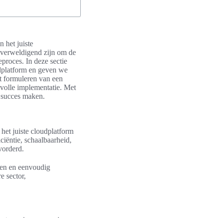
 het juiste
overweldigend zijn om de
proces. In deze sectie
udplatform en geven we
et formuleren van een
volle implementatie. Met
n succes maken.
 het juiste cloudplatform
ciëntie, schaalbaarheid,
vorderd.
unen en eenvoudig
e sector,