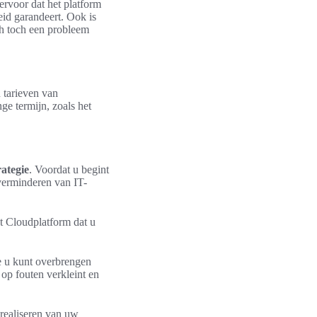
ervoor dat het platform
eid garandeert. Ook is
ch toch een probleem
n tarieven van
ge termijn, zoals het
rategie
. Voordat u begint
 verminderen van IT-
et Cloudplatform dat u
e u kunt overbrengen
 op fouten verkleint en
 realiseren van uw