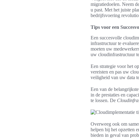
migratiedoelen. Neem de 
u past. Met het juiste p
bedrijfsvoering revolutio
Tips voor een Succesv
Een succesvolle cloudimp
infrastructuur te evalue
moeten uw medewerkers g
uw cloudinfrastructuur t
Een strategie voor het o
vereisten en pas uw clo
veiligheid van uw data 
Een van de belangrijkste
in de prestaties en capa
te lossen. De
Cloudinfras
Overweeg ook om samen t
helpen bij het opzetten 
bieden in geval van pro