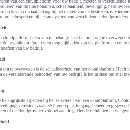
cteren van een cloudplatform voor uw bedrijf, moeten er verschillende 
ueren van de functionaliteit, schaalbaarheid, beveiliging, betrouwbaar
ormen is van cruciaal belang bij het maken van de beste keuze. Hierond
 om te bespreken bij het analyseren van verschillende cloudproviders.
teit
en cloudplatform is een van de belangrijkste factoren om te overwegen bi
r de beschikbare functies en mogelijkheden van elk platform en control
oeften van uw bedrijf.
eid
t om te overwegen is de schaalbaarheid van het cloudplatform. Heeft he
n de veranderende behoeften van uw bedrijf? Is het in staat om snel meer
ing
 belangrijkste aspecten bij het selecteren van een cloudplatform. Contro
eveiligingsvereisten, zoals SSL-encryptie, toegangsbeheer en gegevens
eren of de cloudprovider voldoet aan de geldende richtlijnen en wetgevi
rheid