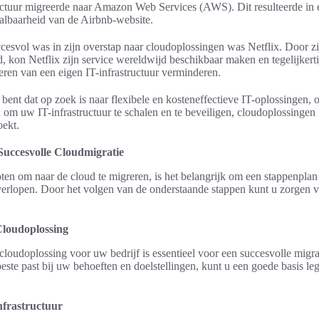
ructuur migreerde naar Amazon Web Services (AWS). Dit resulteerde in 
aalbaarheid van de Airbnb-website.
ccesvol was in zijn overstap naar cloudoplossingen was Netflix. Door zij
d, kon Netflix zijn service wereldwijd beschikbaar maken en tegelijkert
eren van een eigen IT-infrastructuur verminderen.
 bent dat op zoek is naar flexibele en kosteneffectieve IT-oplossingen, o
 om uw IT-infrastructuur te schalen en te beveiligen, cloudoplossinge
oekt.
Succesvolle Cloudmigratie
ten om naar de cloud te migreren, is het belangrijk om een stappenpla
 verlopen. Door het volgen van de onderstaande stappen kunt u zorgen 
 Cloudoplossing
 cloudoplossing voor uw bedrijf is essentieel voor een succesvolle migra
este past bij uw behoeften en doelstellingen, kunt u een goede basis l
nfrastructuur