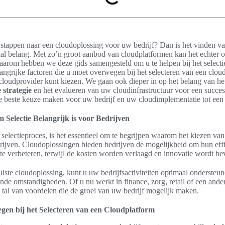
tappen naar een cloudoplossing voor uw bedrijf? Dan is het vinden van
aal belang. Met zo’n groot aanbod van cloudplatformen kan het echter 
aarom hebben we deze gids samengesteld om u te helpen bij het selectie
angrijke factoren die u moet overwegen bij het selecteren van een clo
e cloudprovider kunt kiezen. We gaan ook dieper in op het belang van h
 strategie
en het evalueren van uw cloudinfrastructuur voor een succes
de beste keuze maken voor uw bedrijf en uw cloudimplementatie tot ee
Selectie Belangrijk is voor Bedrijven
selectieproces, is het essentieel om te begrijpen waarom het kiezen van
drijven. Cloudoplossingen bieden bedrijven de mogelijkheid om hun effi
id te verbeteren, terwijl de kosten worden verlaagd en innovatie wordt be
uiste cloudoplossing, kunt u uw bedrijfsactiviteiten optimaal onderste
de omstandigheden. Of u nu werkt in finance, zorg, retail of een ander
tal van voordelen die de groei van uw bedrijf mogelijk maken.
gen bij het Selecteren van een Cloudplatform