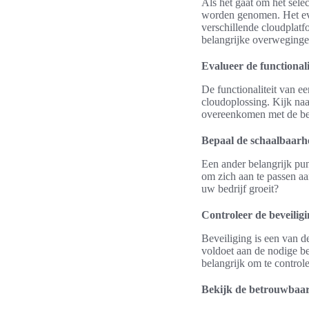
Als het gaat om het sele
worden genomen. Het eval
verschillende cloudplatf
belangrijke overwegingen
Evalueer de functionali
De functionaliteit van e
cloudoplossing. Kijk naa
overeenkomen met de beh
Bepaal de schaalbaarh
Een ander belangrijk pun
om zich aan te passen aa
uw bedrijf groeit?
Controleer de beveilig
Beveiliging is een van de
voldoet aan de nodige b
belangrijk om te control
Bekijk de betrouwbaa