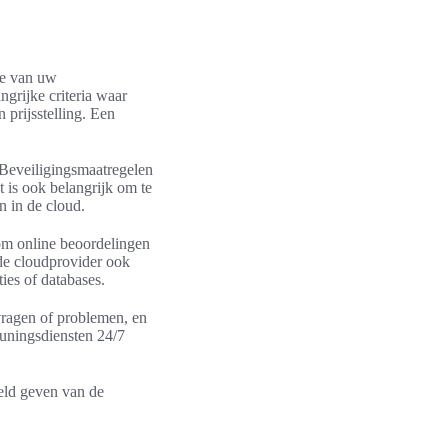
ie van uw
ngrijke criteria waar
prijsstelling. Een
. Beveiligingsmaatregelen
is ook belangrijk om te
n in de cloud.
om online beoordelingen
 de cloudprovider ook
ies of databases.
 vragen of problemen, en
euningsdiensten 24/7
eeld geven van de