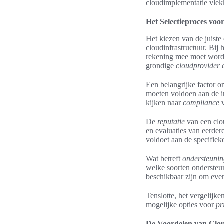
cloudimplementatie vlek
Het Selectieproces voo
Het kiezen van de juiste
cloudinfrastructuur. Bij 
rekening mee moet worden
grondige
cloudprovider 
Een belangrijke factor o
moeten voldoen aan de i
kijken naar
compliance
v
De
reputatie
van een clo
en evaluaties van eerder
voldoet aan de specifiek
Wat betreft
ondersteuni
welke soorten ondersteun
beschikbaar zijn om eve
Tenslotte, het vergelijk
mogelijke opties voor
pr
De Voordelen van Clou