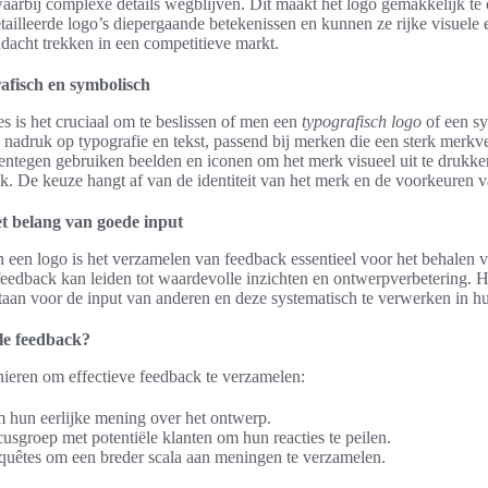
waarbij complexe details wegblijven. Dit maakt het logo gemakkelijk t
ailleerde logo’s diepergaande betekenissen en kunnen ze rijke visuele 
dacht trekken in een competitieve markt.
afisch en symbolisch
s is het cruciaal om te beslissen of men een
typografisch logo
of een sy
e nadruk op typografie en tekst, passend bij merken die een sterk merkve
ntegen gebruiken beelden en iconen om het merk visueel uit te drukke
ek. De keuze hangt af van de identiteit van het merk en de voorkeuren 
et belang van goede input
 een logo is het verzamelen van feedback essentieel voor het behalen 
 feedback kan leiden tot waardevolle inzichten en ontwerpverbetering. H
taan voor de input van anderen en deze systematisch te verwerken in h
le feedback?
nieren om effectieve feedback te verzamelen:
m hun eerlijke mening over het ontwerp.
usgroep met potentiële klanten om hun reacties te peilen.
quêtes om een breder scala aan meningen te verzamelen.