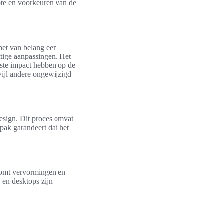
pte en voorkeuren van de
 het van belang een
ttige aanpassingen. Het
tste impact hebben op de
ijl andere ongewijzigd
design. Dit proces omvat
npak garandeert dat het
orkomt vervormingen en
s en desktops zijn