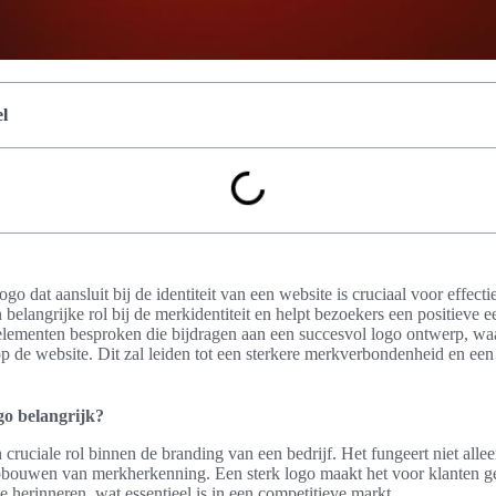
l
o dat aansluit bij de identiteit van een website is cruciaal voor effect
belangrijke rol bij de merkidentiteit en helpt bezoekers een positieve e
 elementen besproken die bijdragen aan een succesvol logo ontwerp, w
 op de website. Dit zal leiden tot een sterkere merkverbondenheid en ee
go belangrijk?
cruciale rol binnen de branding van een bedrijf. Het fungeert niet alle
opbouwen van merkherkenning. Een sterk logo maakt het voor klanten 
te herinneren, wat essentieel is in een competitieve markt.