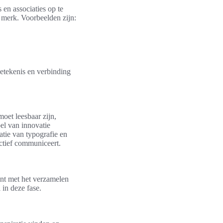
en associaties op te
t merk. Voorbeelden zijn:
betekenis en verbinding
oet leesbaar zijn,
oel van innovatie
natie van typografie en
ctief communiceert.
int met het verzamelen
 in deze fase.