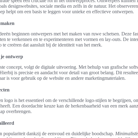
ratie speelt een cruciale rol in het ontwerpproces. Ontwerpers kunnen i
zoals designwebsites, sociale media en zelfs in de natuur. Het observere
ep helpt om een basis te leggen voor unieke en effectieve ontwerpen.
n maken
deeën beginnen ontwerpers met het maken van ruwe schetsen. Deze fas
en te verkennen en te experimenteren met vormen en lay-outs. De inten
 te creëren dat aansluit bij de identiteit van het merk.
n je ontwerp
ste concept, volgt de digitale uitvoering. Met behulp van grafische sof
erbij is precisie en aandacht voor detail van groot belang. Dit resultee
aar is voor gebruik op de website en andere marketingmaterialen.
ecten
 logo is het essentieel om de verschillende logo-stijlen te begrijpen, om
 heeft. Een doordachte keuze kan de herkenbaarheid van een merk aanzi
hap overbrengen.
illeerd
n populariteit dankzij de eenvoud en duidelijke boodschap.
Minimalisti