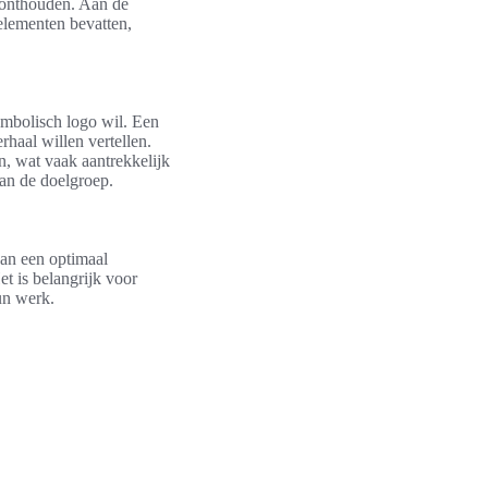
e onthouden. Aan de
elementen bevatten,
mbolisch logo wil. Een
rhaal willen vertellen.
n, wat vaak aantrekkelijk
van de doelgroep.
van een optimaal
et is belangrijk voor
un werk.