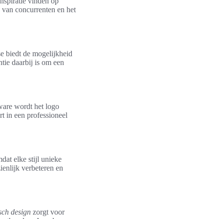
nspiratie vinden op
n van concurrenten en het
e biedt de mogelijkheid
tie daarbij is om een
tware wordt het logo
rt in een professioneel
dat elke stijl unieke
enlijk verbeteren en
sch design
zorgt voor