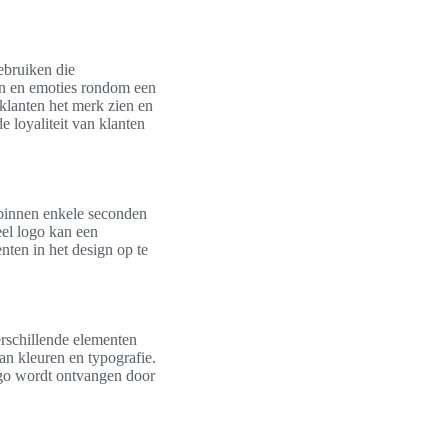
ebruiken die
en en emoties rondom een
klanten het merk zien en
e loyaliteit van klanten
 binnen enkele seconden
eel logo kan een
nten in het design op te
erschillende elementen
an kleuren en typografie.
ogo wordt ontvangen door