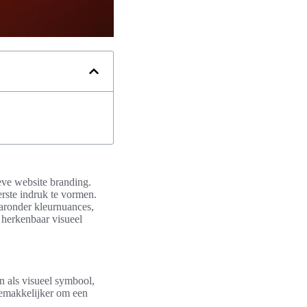
ieve website branding.
erste indruk te vormen.
aaronder kleurnuances,
n herkenbaar visueel
en als visueel symbool,
gemakkelijker om een