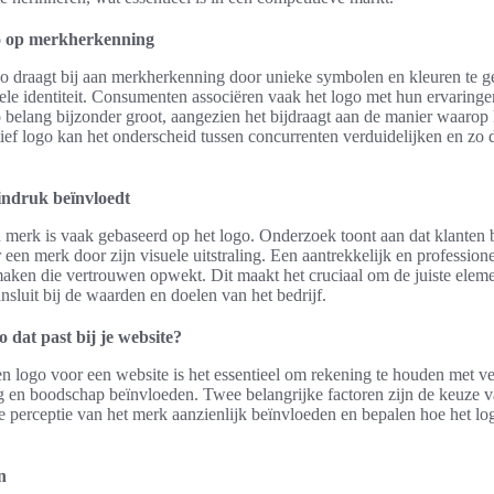
o op merkherkenning
o draagt bij aan merkherkenning door unieke symbolen en kleuren te g
le identiteit. Consumenten associëren vaak het logo met hun ervaring
 belang bijzonder groot, aangezien het bijdraagt aan de manier waarop 
ief logo kan het onderscheid tussen concurrenten verduidelijken en zo d
 indruk beïnvloedt
n merk is vaak gebaseerd op het logo. Onderzoek toont aan dat klanten
een merk door zijn visuele uitstraling. Een aantrekkelijk en profession
maken die vertrouwen opwekt. Dit maakt het cruciaal om de juiste eleme
nsluit bij de waarden en doelen van het bedrijf.
 dat past bij je website?
n logo voor een website is het essentieel om rekening te houden met v
ing en boodschap beïnvloeden. Twee belangrijke factoren zijn de keuze v
 perceptie van het merk aanzienlijk beïnvloeden en bepalen hoe het l
n