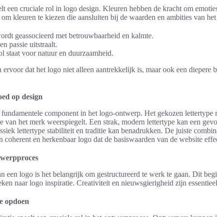
t een cruciale rol in logo design. Kleuren hebben de kracht om emoties 
k om kleuren te kiezen die aansluiten bij de waarden en ambities van he
ordt geassocieerd met betrouwbaarheid en kalmte.
n passie uitstraalt.
l staat voor natuur en duurzaamheid.
ervoor dat het logo niet alleen aantrekkelijk is, maar ook een diepere 
oed op design
 fundamentele component in het logo-ontwerp. Het gekozen lettertype m
tie van het merk weerspiegelt. Een strak, modern lettertype kan een gev
ssiek lettertype stabiliteit en traditie kan benadrukken. De juiste combi
en coherent en herkenbaar logo dat de basiswaarden van de website effe
twerpproces
n een logo is het belangrijk om gestructureerd te werk te gaan. Dit beg
ken naar logo inspiratie. Creativiteit en nieuwsgierigheid zijn essentieel
ie opdoen