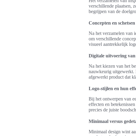
Het verzamelen van inspi
verschillende plaatsen, 
begrijpen van de doelgro
Concepten en schetse
Na het verzamelen van i
om verschillende concept
visueel aantrekkelijk logo
Digitale uitvoering va
Na het kiezen van het be
nauwkeurig uitgewerkt. Hi
afgewerkt product dat kl
Logo-stijlen en hun eff
Bij het ontwerpen van een
effecten en betekenissen
precies de juiste boodsc
Minimaal versus gedeta
Minimaal design wint aa