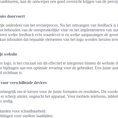
ombineren, kan de ontwerper een goed overzicht krijgen van de perce
sies doorvoert
rijk onderdeel van het revisieproces. Na het ontvangen van feedback is
het behouden van de oorspronkelijke visie en het implementeren van nu
iteren welke feedback echt waardevol is en welke aanpassingen de groo
 kan inhouden dat bepaalde elementen van het logo worden herzien terw
je website
 logo, is het cruciaal om dit effectief te integreren binnen de website 
ie bijdragen aan een optimale ervaring voor de gebruiker. Een juiste aa
 zichtbaar is.
 voor verschillende devices
t belangrijk om te kiezen voor de juiste formaten en resoluties. Dit vo
 er scherp uitziet, ongeacht het apparaat. Voor mobiele telefoons, tablet
es nodig.
tanden voor schaalbaarheid.
ldingen voor snellere laadtijden.