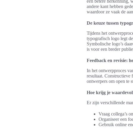
een betere herkenning, 
andere kant hebben gedet
waardoor ze vaak de aan
De keuze tussen typogr
Tijdens het ontwerpproce
typografisch logo legt d
Symbolische logo’s daare
is voor een breder publi
Feedback en revisie: h
In het ontwerpproces van
resultaat. Constructieve
ontwerpers om open te s
Hoe krijg je waardevol
Er zijn verschillende ma
Vraag collega’s o
Organiseer een foc
Gebruik online en