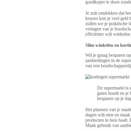
goedkoper te doen zonder
Je zult ontdekken dat be
keuzes kun je veel geld
zullen we je praktische 
verlagen van je boodsch
efficiënter wilt winkele
Slim winkelen en kort
Wil je graag besparen o
aanbiedingen in de sup
van een boodschappenlijs
De supermarkt is e
gaten houdt en je
besparen op je da
Het plannen van je maalt
dagen wilt eten en maak
producten in huis haalt. 
Maak gebruik van aanbied