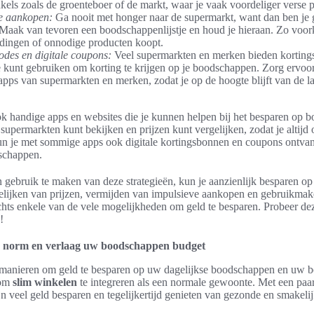
els zoals de groenteboer of de markt, waar je vaak voordeliger verse 
e aankopen:
Ga nooit met honger naar de supermarkt, want dan ben je
Maak van tevoren een boodschappenlijstje en houd je hieraan. Zo voork
dingen of onnodige producten koopt.
odes en digitale coupons:
Veel supermarkten en merken bieden kortings
 kunt gebruiken om korting te krijgen op je boodschappen. Zorg ervoor
pps van supermarkten en merken, zodat je op de hoogte blijft van de l
ook handige apps en websites die je kunnen helpen bij het besparen op 
 supermarkten kunt bekijken en prijzen kunt vergelijken, zodat je altijd
kun je met sommige apps ook digitale kortingsbonnen en coupons ontvan
dschappen.
 gebruik te maken van deze strategieën, kun je aanzienlijk besparen op 
lijken van prijzen, vermijden van impulsieve aankopen en gebruikmak
echts enkele van de vele mogelijkheden om geld te besparen. Probeer dez
!
e norm en verlaag uw boodschappen budget
 manieren om geld te besparen op uw dagelijkse boodschappen en uw 
 om
slim winkelen
te integreren als een normale gewoonte. Met een paa
jn veel geld besparen en tegelijkertijd genieten van gezonde en smakelij