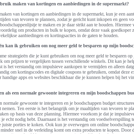
ebruik maken van kortingen en aanbiedingen in de supermarkt?
aken van kortingen en aanbiedingen in de supermarkt, kun je een aanta
tijden van tevoren te plannen, zodat je gericht kunt inkopen en geen vo
 boodschappenlijstje te maken en je daar strikt aan te houden. Hiermee
voordelig om producten in bulk te kopen, omdat deze vaak goedkoper zij
ekelijkse aanbiedingen en kortingsacties in de gaten te houden.
eën kan ik gebruiken om nog meer geld te besparen op mijn bood
imme strategieën die je kunt gebruiken om nog meer geld te besparen op
rijk om prijzen te vergelijken tussen verschillende winkels. Dit kan je 
st is het verstandig om impulsieve aankopen te vermijden en alleen datg
andig om kortingscodes en digitale coupons te gebruiken, omdat deze e
 er handige apps en websites beschikbaar die je kunnen helpen bij het vi
len als een normale gewoonte integreren en mijn boodschappen bu
 normale gewoonte te integreren en je boodschappen budget structureel 
nt nemen. Ten eerste is het belangrijk om je maaltijden van tevoren te p
maken op basis van deze planning. Hiermee voorkom je dat je impulsiev
 je echt nodig hebt. Daarnaast is het verstandig om voedselverspilling 
de juiste porties te koken. Ook kun je overwegen om online boodschappe
e minder snel in de verleiding komt om extra producten te kopen. Door de