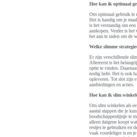
Hoe kan ik optimaal g
Om optimaal gebruik te m
Het is handig om je maal
is het verstandig om een
aankopen. Verder is het 
het aan te raden om de w
Welke slimme strategi
Er zijn verschillende sl
Allereerst is het belang
optie te vinden. Daarnaa
nodig hebt. Het is ook h
opleveren. Tot slot zijn
aanbiedingen en acties.
Hoe kan ik slim winke
Om slim winkelen als een
aantal stappen die je ku
boodschappenlijstje te 
alleen datgene koopt wat
restjes te gebruiken en 
vaak voordeliger is en j