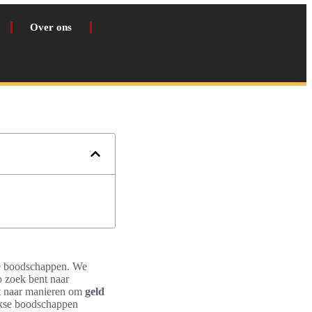
Over ons
kse boodschappen. We
p zoek bent naar
t naar manieren om
geld
ijkse boodschappen