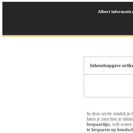
Albert informatic
Inhoudsopgave artike
In deze sectie ontdek je
laten je zien hoe je sli
bespaartips
, wilt weten
te besparen op boods