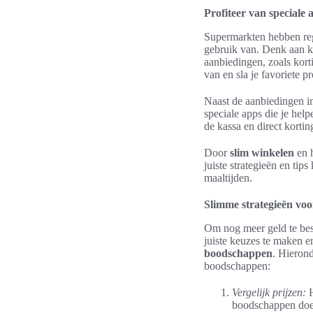
Profiteer van speciale 
Supermarkten hebben reg
gebruik van. Denk aan k
aanbiedingen, zoals kort
van en sla je favoriete p
Naast de aanbiedingen in
speciale apps die je hel
de kassa en direct korti
Door
slim winkelen
en h
juiste strategieën en tip
maaltijden.
Slimme strategieën vo
Om nog meer geld te besp
juiste keuzes te maken e
boodschappen
. Hierond
boodschappen:
Vergelijk prijzen:
H
boodschappen doet