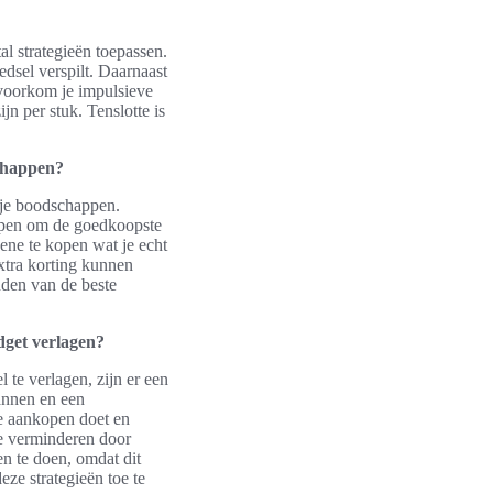
l strategieën toepassen.
edsel verspilt. Daarnaast
 voorkom je impulsieve
n per stuk. Tenslotte is
schappen?
 je boodschappen.
helpen om de goedkoopste
ene te kopen wat je echt
xtra korting kunnen
nden van de beste
dget verlagen?
te verlagen, zijn er een
lannen en een
e aankopen doet en
te verminderen door
n te doen, omdat dit
ze strategieën toe te