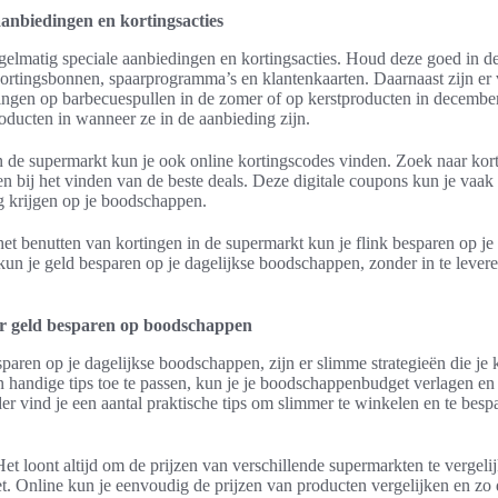
aanbiedingen en kortingsacties
elmatig speciale aanbiedingen en kortingsacties. Houd deze goed in d
ortingsbonnen, spaarprogramma’s en klantenkaarten. Daarnaast zijn e
ingen op barbecuespullen in de zomer of op kerstproducten in december.
roducten in wanneer ze in de aanbieding zijn.
 de supermarkt kun je ook online kortingscodes vinden. Zoek naar kor
pen bij het vinden van de beste deals. Deze digitale coupons kun je vaa
ng krijgen op je boodschappen.
et benutten van kortingen in de supermarkt kun je flink besparen op j
s kun je geld besparen op je dagelijkse boodschappen, zonder in te levere
or geld besparen op boodschappen
aren op je dagelijkse boodschappen, zijn er slimme strategieën die je
n handige tips toe te passen, kun je je boodschappenbudget verlagen e
er vind je een aantal praktische tips om slimmer te winkelen en te besp
et loont altijd om de prijzen van verschillende supermarkten te vergelij
. Online kun je eenvoudig de prijzen van producten vergelijken en zo d