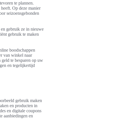
evoren te plannen.
 heeft. Op deze manier
door seizoensgebonden
s en gebruik ze in nieuwe
iciënt gebruik te maken
online boodschappen
der van winkel naar
a geld te besparen op uw
n en tegelijkertijd
voorbeeld gebruik maken
maken en producten in
des en digitale coupons
ste aanbiedingen en