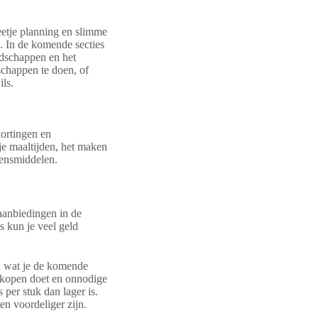
eetje planning en slimme
. In de komende secties
odschappen en het
chappen te doen, of
ls.
ortingen en
je maaltijden, het maken
vensmiddelen.
 aanbiedingen in de
 kun je veel geld
en wat je de komende
nkopen doet en onnodige
 per stuk dan lager is.
en voordeliger zijn.