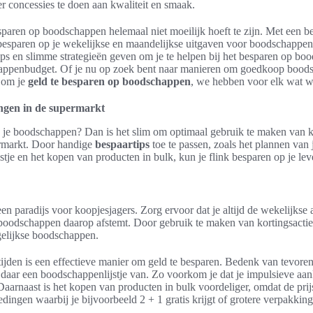
 concessies te doen aan kwaliteit en smaak.
sparen op boodschappen helemaal niet moeilijk hoeft te zijn. Met een b
 besparen op je wekelijkse en maandelijkse uitgaven voor boodschappen
tips en slimme strategieën geven om je te helpen bij het besparen op bo
appenbudget. Of je nu op zoek bent naar manieren om goedkoop boods
n om je
geld te besparen op boodschappen
, we hebben voor elk wat wi
ingen in de supermarkt
p je boodschappen? Dan is het slim om optimaal gebruik te maken van k
ermarkt. Door handige
bespaartips
toe te passen, zoals het plannen van 
tje en het kopen van producten in bulk, kun je flink besparen op je le
en paradijs voor koopjesjagers. Zorg ervoor dat je altijd de wekelijkse
 boodschappen daarop afstemt. Door gebruik te maken van kortingsacties
gelijkse boodschappen.
ijden is een effectieve manier om geld te besparen. Bedenk van tevor
 daar een boodschappenlijstje van. Zo voorkom je dat je impulsieve aa
Daarnaast is het kopen van producten in bulk voordeliger, omdat de prijs
ingen waarbij je bijvoorbeeld 2 + 1 gratis krijgt of grotere verpakking