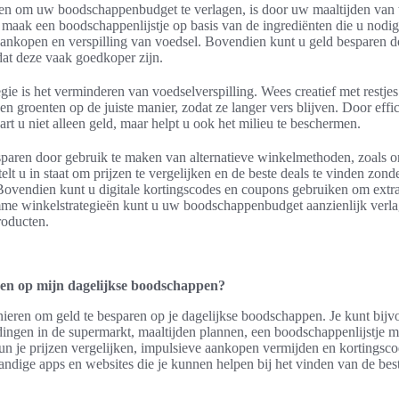
en om uw boodschappenbudget te verlagen, is door uw maaltijden van t
ak een boodschappenlijstje op basis van de ingrediënten die u nodig
ankopen en verspilling van voedsel. Bovendien kunt u geld besparen 
dat deze vaak goedkoper zijn.
gie is het verminderen van voedselverspilling. Wees creatief met restje
en groenten op de juiste manier, zodat ze langer vers blijven. Door eff
art u niet alleen geld, maar helpt u ook het milieu te beschermen.
esparen door gebruik te maken van alternatieve winkelmethoden, zoals 
lt u in staat om prijzen te vergelijken en de beste deals te vinden zon
Bovendien kunt u digitale kortingscodes en coupons gebruiken om extr
me winkelstrategieën kunt u uw boodschappenbudget aanzienlijk verlage
roducten.
ren op mijn dagelijkse boodschappen?
nieren om geld te besparen op je dagelijkse boodschappen. Je kunt bij
dingen in de supermarkt, maaltijden plannen, een boodschappenlijstje 
n je prijzen vergelijken, impulsieve aankopen vermijden en kortingsco
andige apps en websites die je kunnen helpen bij het vinden van de be