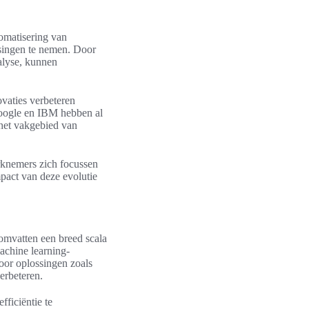
tomatisering van
ssingen te nemen. Door
alyse, kunnen
ovaties verbeteren
 Google en IBM hebben al
 het vakgebied van
erknemers zich focussen
pact van deze evolutie
 omvatten een breed scala
achine learning-
oor oplossingen zoals
verbeteren.
ficiëntie te