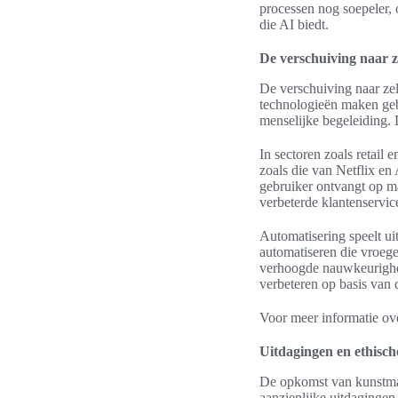
processen nog soepeler,
die AI biedt.
De verschuiving naar z
De verschuiving naar ze
technologieën maken gebr
menselijke begeleiding. D
In sectoren zoals retai
zoals die van Netflix en
gebruiker ontvangt op ma
verbeterde klantenservic
Automatisering speelt ui
automatiseren die vroeger
verhoogde nauwkeurighei
verbeteren op basis van 
Voor meer informatie ove
Uitdagingen en ethisch
De opkomst van kunstmati
aanzienlijke uitdagingen