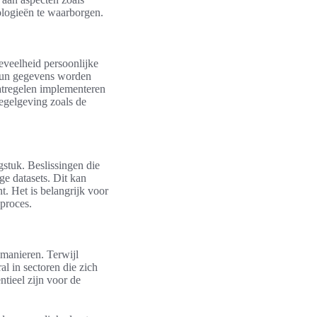
ologieën te waarborgen.
eveelheid persoonlijke
hun gegevens worden
tregelen implementeren
egelgeving zoals de
stuk. Beslissingen die
 datasets. Dit kan
t. Het is belangrijk voor
proces.
manieren. Terwijl
l in sectoren die zich
ntieel zijn voor de