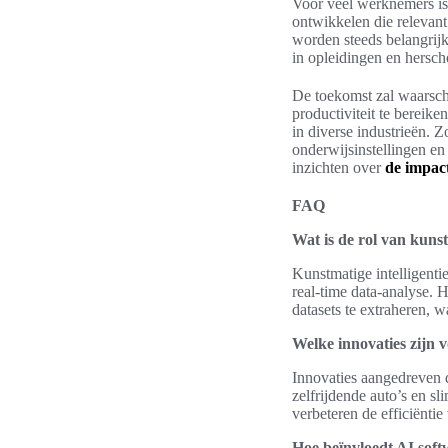
Voor veel werknemers is
ontwikkelen die relevan
worden steeds belangrij
in opleidingen en hersch
De toekomst zal waarsch
productiviteit te bereike
in diverse industrieën. 
onderwijsinstellingen en
inzichten over
de impact
FAQ
Wat is de rol van kunst
Kunstmatige intelligentie
real-time data-analyse. 
datasets te extraheren, w
Welke innovaties zijn 
Innovaties aangedreven 
zelfrijdende auto’s en s
verbeteren de efficiëntie
Hoe beïnvloedt AI sof