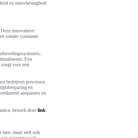
elheid en nauwkeurigheid
. Deze innovatieve
gen zonder constante
Aanbevelingssystemen,
ptimaliseren. Een
 zorgt voor een
nnen bedrijven processen
 tijdsbesparing en
oortdurend aanpassen en
matica, bezoek deze
link
.
h mee, maar stelt ook
 aan aspecten zoals