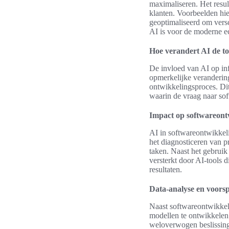
maximaliseren. Het resul
klanten. Voorbeelden hie
geoptimaliseerd om versc
AI is voor de moderne e
Hoe verandert AI de t
De invloed van AI op inf
opmerkelijke verandering
ontwikkelingsproces. Dit 
waarin de vraag naar so
Impact op softwareont
AI in softwareontwikkeli
het diagnosticeren van p
taken. Naast het gebrui
versterkt door AI-tools 
resultaten.
Data-analyse en voors
Naast softwareontwikkeli
modellen te ontwikkelen 
weloverwogen beslissing