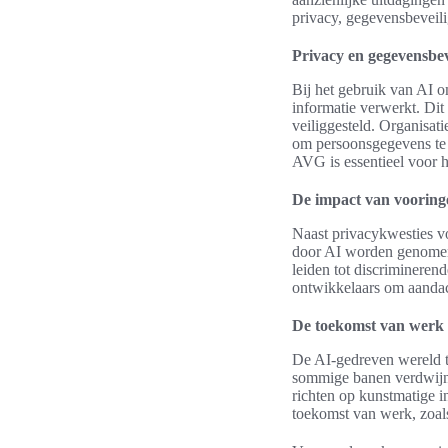
privacy, gegevensbeveili
Privacy en gegevensbev
Bij het gebruik van AI o
informatie verwerkt. Dit
veiliggesteld. Organisa
om persoonsgegevens te 
AVG is essentieel voor 
De impact van vooring
Naast privacykwesties v
door AI worden genomen
leiden tot discrimineren
ontwikkelaars om aandach
De toekomst van werk 
De AI-gedreven wereld t
sommige banen verdwijne
richten op kunstmatige i
toekomst van werk, zoal