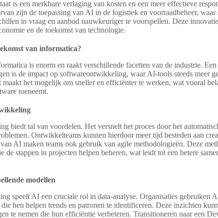
taat is een merkbare verlaging van kosten en een meer effectieve respo
rvan zijn de toepassing van AI in de logistiek en voorraadbeheer, waar
hillen in vraag en aanbod nauwkeuriger te voorspellen. Deze innovatie
conomie en de toekomst van technologie.
oekomst van informatica?
ormatica is enorm en raakt verschillende facetten van de industrie. Ee
en is de impact op softwareontwikkeling, waar AI-tools steeds meer g
maakt het mogelijk om sneller en efficiënter te werken, wat vooral belan
ftware toeneemt.
wikkeling
ng biedt tal van voordelen. Het versnelt het proces door het automatis
roblemen. Ontwikkelteams kunnen hierdoor meer tijd besteden aan creat
k van AI maken teams ook gebruik van agile methodologieën. Deze me
die de stappen in projecten helpen beheren, wat leidt tot een betere sam
pellende modellen
ng speelt AI een cruciale rol in data-analyse. Organisaties gebruiken 
die hen helpen trends en patronen te identificeren. Deze inzichten kun
en te nemen die hun efficiëntie verbeteren. Transitioneren naar een 