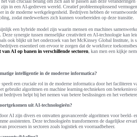
 het van cruciaal belang om zich aan te passen aan deze veranderingen
t zijn in een AI-gedreven wereld. Creatief probleemoplossend vermogen
ker in de moderne werkgelegenheid. Bedrijven hebben de verantwoordel
oling, zodat medewerkers zich kunnen voorbereiden op deze transitie.
ijnlijk een hybride model zijn waarin mensen en machines samenwerk
n. Deze synergie tussen menselijke creativiteit en AI-technologie kan lei
Zoals ook blijkt uit het onderzoek van het McKinsey Global Institute, i
 bedrijven essentieel om ervoor te zorgen dat de workforce toekomstbest
 van AI op banen in verschillende sectoren
, kan men een kijkje ne
matige intelligentie in de moderne informatica?
 speelt een cruciale rol in de moderne informatica door het faciliteren 
Het gebruikt algoritmen en machine learning-technieken om betekenisvoll
at bedrijven helpt bij het nemen van betere beslissingen en het verbetere
voortgekomen uit AI-technologieën?
door AI zijn divers en omvatten geavanceerde algoritmen voor beeld- e
limme assistenten. Deze technologieën transformeren de dagelijkse ervar
 van processen in sectoren zoals logistiek en voorraadbeheer.
twareontwikkeling?