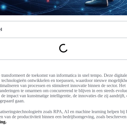
l
e transformeert de toekomst van informatica in snel tempo. Deze digitale
n technologieën ontwikkelen en toepassen, waardoor nieuwe mogelijkhe
ptimaliseren van processen en stimuleert innovatie binnen de sector. Het 
anderingen te omarmen om concurrerend te blijven in een steeds evolue
e impact van kunstmatige intelligentie, de innovaties die zij aandrijft,
 gepaard gaan.
tiseringstechnologieën zoals RPA, AI en machine learning helpen bij h
en van de productiviteit binnen een bedrijfsomgeving, zoals beschreven 
ing.