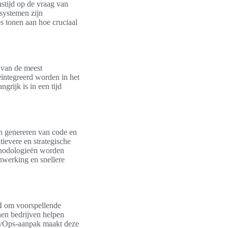
nstijd op de vraag van
 systemen zijn
s tonen aan hoe cruciaal
n van de meest
eïntegreerd worden in het
grijk is in een tijd
ch genereren van code en
ievere en strategische
thodologieën worden
enwerking en snellere
AI om voorspellende
nen bedrijven helpen
DevOps-aanpak maakt deze