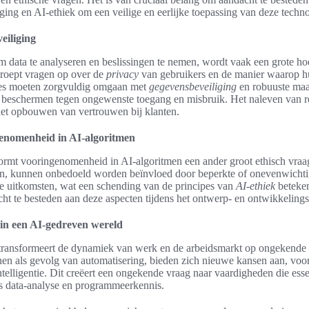
ging en AI-ethiek om een veilige en eerlijke toepassing van deze techn
eiliging
m data te analyseren en beslissingen te nemen, wordt vaak een grote ho
 roept vragen op over de
privacy
van gebruikers en de manier waarop 
ties moeten zorgvuldig omgaan met
gegevensbeveiliging
en robuuste maa
beschermen tegen ongewenste toegang en misbruik. Het naleven van r
het opbouwen van vertrouwen bij klanten.
enomenheid in AI-algoritmen
ormt vooringenomenheid in AI-algoritmen een ander groot ethisch vraag
, kunnen onbedoeld worden beïnvloed door beperkte of onevenwichtige
de uitkomsten, wat een schending van de principes van
AI-ethiek
beteken
t te besteden aan deze aspecten tijdens het ontwerp- en ontwikkelings
in een AI-gedreven wereld
ransformeert de dynamiek van werk en de arbeidsmarkt op ongekende 
n als gevolg van automatisering, bieden zich nieuwe kansen aan, voora
ntelligentie. Dit creëert een ongekende vraag naar vaardigheden die esse
s data-analyse en programmeerkennis.