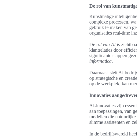
De rol van kunstmatige 
Kunstmatige intelligentie
complexe processen, wat 
gebruik te maken van g
organisaties real-time inz
De
rol van AI
is zichtbaa
klantrelaties door effic
significante stappen gez
informatica
.
Daarnaast stelt AI bedri
op strategische en crea
op de werkplek, kan me
Innovaties aangedreve
AI-innovaties zijn essen
aan toepassingen, van g
modellen die natuurlijke
slimme assistenten en zel
In de bedrijfswereld hee