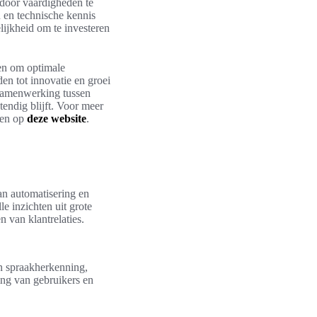
 door vaardigheden te
 en technische kennis
ijkheid om te investeren
en om optimale
den tot innovatie en groei
s samenwerking tussen
endig blijft. Voor meer
men op
deze website
.
van automatisering en
e inzichten uit grote
n van klantrelaties.
n spraakherkenning,
ing van gebruikers en