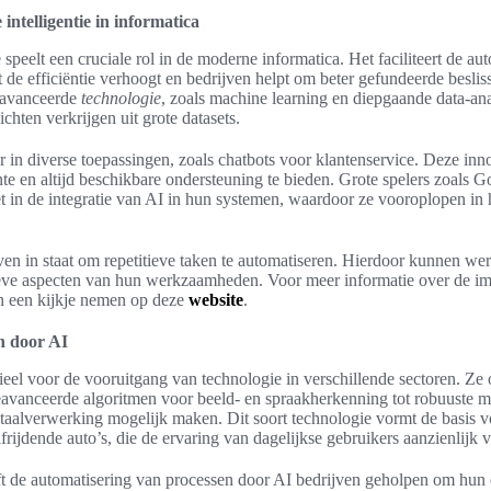
intelligentie in informatica
 speelt een cruciale rol in de moderne informatica. Het faciliteert de au
de efficiëntie verhoogt en bedrijven helpt om beter gefundeerde besli
eavanceerde
technologie
, zoals machine learning en diepgaande data-an
ichten verkrijgen uit grote datasets.
r in diverse toepassingen, zoals chatbots voor klantenservice. Deze inn
iënte en altijd beschikbare ondersteuning te bieden. Grote spelers zoals
et in de integratie van AI in hun systemen, waardoor ze vooroplopen in
jven in staat om repetitieve taken te automatiseren. Hierdoor kunnen w
tieve aspecten van hun werkzaamheden. Voor meer informatie over de im
n een kijkje nemen op deze
website
.
n door AI
tieel voor de vooruitgang van technologie in verschillende sectoren. Ze
eavanceerde algoritmen voor beeld- en spraakherkenning tot robuuste m
 taalverwerking mogelijk maken. Dit soort technologie vormt de basis v
frijdende auto’s, die de ervaring van dagelijkse gebruikers aanzienlijk 
ft de automatisering van processen door AI bedrijven geholpen om hun ef