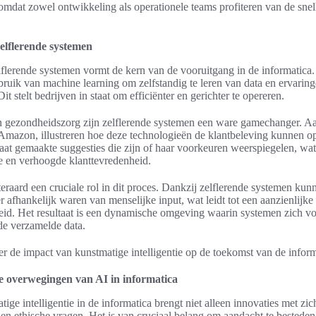
 omdat zowel ontwikkeling als operationele teams profiteren van de sn
elflerende systemen
lflerende systemen vormt de kern van de vooruitgang in de informatica
uik van machine learning om zelfstandig te leren van data en ervarin
it stelt bedrijven in staat om efficiënter en gerichter te opereren.
l en gezondheidszorg zijn zelflerende systemen een ware gamechanger. 
 Amazon, illustreren hoe deze technologieën de klantbeleving kunnen o
at gemaakte suggesties die zijn of haar voorkeuren weerspiegelen, wat
e en verhoogde klanttevredenheid.
teraard een cruciale rol in dit proces. Dankzij zelflerende systemen ku
 afhankelijk waren van menselijke input, wat leidt tot een aanzienlijke
d. Het resultaat is een dynamische omgeving waarin systemen zich v
de verzamelde data.
r de impact van kunstmatige intelligentie op de toekomst van de infor
e overwegingen van AI in informatica
ge intelligentie in de informatica brengt niet alleen innovaties met zic
 en ethische vragen. Het is van cruciaal belang om aandacht te besteden