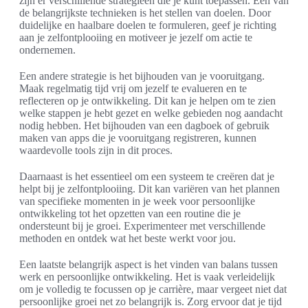
zijn er verschillende strategieën die je kunt toepassen. Een van
de belangrijkste technieken is het stellen van doelen. Door
duidelijke en haalbare doelen te formuleren, geef je richting
aan je zelfontplooiing en motiveer je jezelf om actie te
ondernemen.
Een andere strategie is het bijhouden van je vooruitgang.
Maak regelmatig tijd vrij om jezelf te evalueren en te
reflecteren op je ontwikkeling. Dit kan je helpen om te zien
welke stappen je hebt gezet en welke gebieden nog aandacht
nodig hebben. Het bijhouden van een dagboek of gebruik
maken van apps die je vooruitgang registreren, kunnen
waardevolle tools zijn in dit proces.
Daarnaast is het essentieel om een systeem te creëren dat je
helpt bij je zelfontplooiing. Dit kan variëren van het plannen
van specifieke momenten in je week voor persoonlijke
ontwikkeling tot het opzetten van een routine die je
ondersteunt bij je groei. Experimenteer met verschillende
methoden en ontdek wat het beste werkt voor jou.
Een laatste belangrijk aspect is het vinden van balans tussen
werk en persoonlijke ontwikkeling. Het is vaak verleidelijk
om je volledig te focussen op je carrière, maar vergeet niet dat
persoonlijke groei net zo belangrijk is. Zorg ervoor dat je tijd