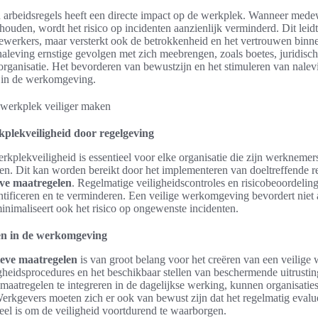
n arbeidsregels heeft een directe impact op de werkplek. Wanneer mede
houden, wordt het risico op incidenten aanzienlijk verminderd. Dit leidt 
ewerkers, maar versterkt ook de betrokkenheid en het vertrouwen binne
naleving ernstige gevolgen met zich meebrengen, zoals boetes, juridisc
organisatie. Het bevorderen van bewustzijn en het stimuleren van nalevi
n in de werkomgeving.
plekveiligheid door regelgeving
rkplekveiligheid is essentieel voor elke organisatie die zijn werkneme
gen. Dit kan worden bereikt door het implementeren van doeltreffende r
eve maatregelen
. Regelmatige veiligheidscontroles en risicobeoordelin
entificeren en te verminderen. Een veilige werkomgeving bevordert niet
nimaliseert ook het risico op ongewenste incidenten.
en in de werkomgeving
ieve maatregelen
is van groot belang voor het creëren van een veilig
heidsprocedures en het beschikbaar stellen van beschermende uitrusting
maatregelen te integreren in de dagelijkse werking, kunnen organisati
Werkgevers moeten zich er ook van bewust zijn dat het regelmatig eval
eel is om de veiligheid voortdurend te waarborgen.