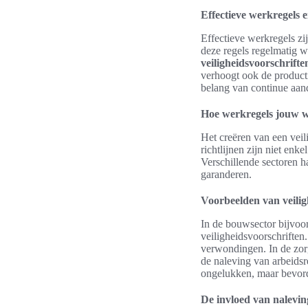
Effectieve werkregels 
Effectieve werkregels zi
deze regels regelmatig 
veiligheidsvoorschrifte
verhoogt ook de producti
belang van continue aan
Hoe werkregels jouw w
Het creëren van een vei
richtlijnen zijn niet en
Verschillende sectoren h
garanderen.
Voorbeelden van veilig
In de bouwsector bijvoor
veiligheidsvoorschrift
verwondingen. In de zorgs
de naleving van arbeidsr
ongelukken, maar bevorde
De invloed van nalevin