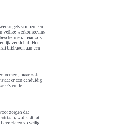
. Werkregels vormen een
een veilige werkomgeving
s beschermen, maar ook
enlijk verkleind.
Hoe
t zij bijdragen aan een
werknemers, maar ook
staat er een eenduidig
sico’s en de
voor zorgen dat
tstaan, wat leidt tot
n bevorderen zo
veilig