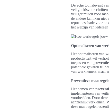
De actie tot naleving va
veiligheidsvoorschriften 
veiliger milieu voor med
de andere kant kan niet-
reputatieschade voor de 
het welzijn van iederee
Optimaliseren van werk
Het optimaliseren van we
productiviteit wil verho
toepassen van
preventi
potentiële gevaren te id
van werknemers, maar mi
Preventieve maatregel
Het nemen van
prevent
implementeren van veilig
voorbeelden. Door deze 
aanzienlijk verkleinen. 
deze maatregelen essenti