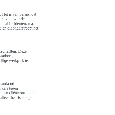
. Het is van belang dat
rd zijn over de
 aantal incidenten, maar
 en dit onderstreept het
rschriften
. Deze
waarborgen.
eilige werkplek te
standaard
rkers tegen
n en cliëntcontact, die
lleen het risico op