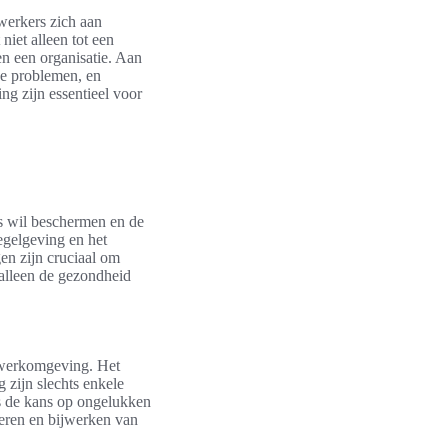
werkers zich aan
niet alleen tot een
n een organisatie. Aan
he problemen, en
ng zijn essentieel voor
rs wil beschermen en de
egelgeving en het
gen zijn cruciaal om
 alleen de gezondheid
e werkomgeving. Het
 zijn slechts enkele
es de kans op ongelukken
ueren en bijwerken van