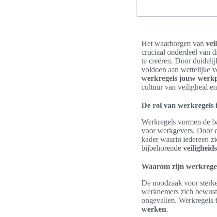
Het waarborgen van
vei
cruciaal onderdeel van d
te creëren. Door duideli
voldoen aan wettelijke 
werkregels jouw werkp
cultuur van veiligheid en
De rol van werkregels 
Werkregels vormen de bas
voor werkgevers. Door du
kader waarin iedereen zi
bijbehorende
veiligheid
Waarom zijn werkregels
De noodzaak voor sterke 
werknemers zich bewust z
ongevallen. Werkregels 
werken
.