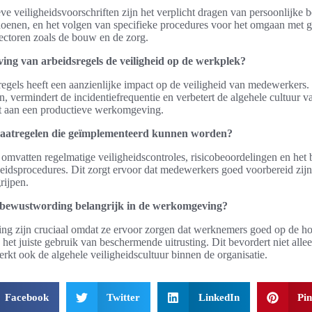
ve veiligheidsvoorschriften zijn het verplicht dragen van persoonlijke
oenen, en het volgen van specifieke procedures voor het omgaan met ge
 sectoren zoals de bouw en de zorg.
ving van arbeidsregels de veiligheid op de werkplek?
regels heeft een aanzienlijke impact op de veiligheid van medewerker
n, vermindert de incidentiefrequentie en verbetert de algehele cultuur v
agt aan een productieve werkomgeving.
maatregelen die geïmplementeerd kunnen worden?
omvatten regelmatige veiligheidscontroles, risicobeoordelingen en het 
idsprocedures. Dit zorgt ervoor dat medewerkers goed voorbereid zijn 
rijpen.
 bewustwording belangrijk in de werkomgeving?
ng zijn cruciaal omdat ze ervoor zorgen dat werknemers goed op de ho
 het juiste gebruik van beschermende uitrusting. Dit bevordert niet alle
erkt ook de algehele veiligheidscultuur binnen de organisatie.
Facebook
Twitter
LinkedIn
Pin