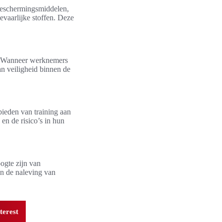
 beschermingsmiddelen,
vaarlijke stoffen. Deze
s. Wanneer werknemers
an veiligheid binnen de
bieden van training aan
en de risico’s in hun
ogte zijn van
en de naleving van
terest