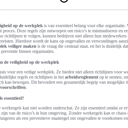
ligheid op de werkplek
is van essentieel belang voor elke organisatie
it proces. Deze regels zijn ontworpen om risico’s te minimaliseren en 
jke richtlijnen te volgen, kunnen bedrijven niet alleen hun medewerker
vereisten. Hierdoor wordt de kans op ongevallen en verwondingen aanzi
lek veiliger maken
is de vraag die centraal staat, en het is duidelijk da
 preventie binnen organisaties.
in de veiligheid op de werkplek
is voor een veilige werkplek. Ze bieden niet alleen richtlijnen voor 
idelijke regels en richtlijnen in het
arbeidsreglement
op te nemen, ont
ch kan bewegen. Dit bevordert een gezamenlijk begrip van mogelijke ri
svoorschriften
.
 essentieel?
werkregels kan niet worden onderschat. Ze zijn essentieel omdat ze er
ijn van de risico’s in hun omgeving. Zonder werkregels kan er chaos on
fungeren als een preventieve maatregel om ongevallen te voorkomen e