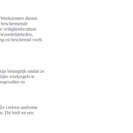
d. Werknemers dienen
an beschermende
e veiligheidscultuur
twoordelijkheden,
tig en beschermd voelt.
zijn belangrijk omdat ze
lijke werkregels te
ongevallen en
. Ze creëren uniforme
. Dit leidt tot een