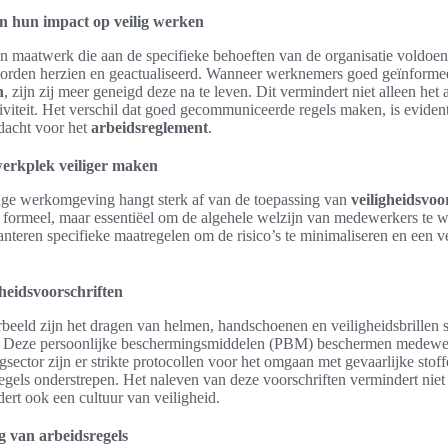
en hun impact op veilig werken
jn maatwerk die aan de specifieke behoeften van de organisatie voldoen
worden herzien en geactualiseerd. Wanneer werknemers goed geïnformee
n
, zijn zij meer geneigd deze na te leven. Dit vermindert niet alleen het
viteit. Het verschil dat goed gecommuniceerde regels maken, is evident,
dacht voor het
arbeidsreglement
.
erkplek veiliger maken
lige werkomgeving hangt sterk af van de toepassing van
veiligheidsvoo
kel formeel, maar essentiëel om de algehele welzijn van medewerkers te 
anteren specifieke maatregelen om de risico’s te minimaliseren en een v
heidsvoorschriften
beeld zijn het dragen van helmen, handschoenen en veiligheidsbrillen 
en. Deze persoonlijke beschermingsmiddelen (PBM) beschermen medewe
ector zijn er strikte protocollen voor het omgaan met gevaarlijke stoffe
egels onderstrepen. Het naleven van deze voorschriften vermindert niet a
rt ook een cultuur van veiligheid.
g van arbeidsregels