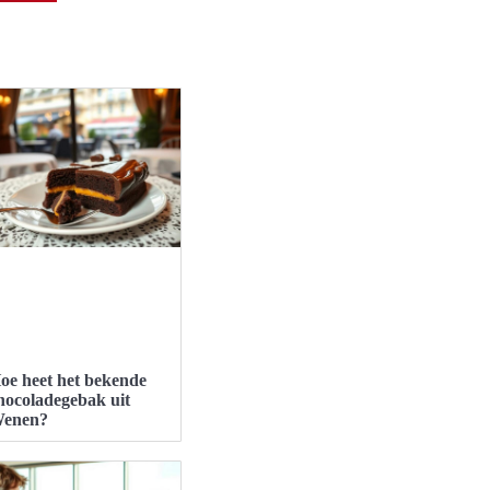
oe heet het bekende
hocoladegebak uit
enen?