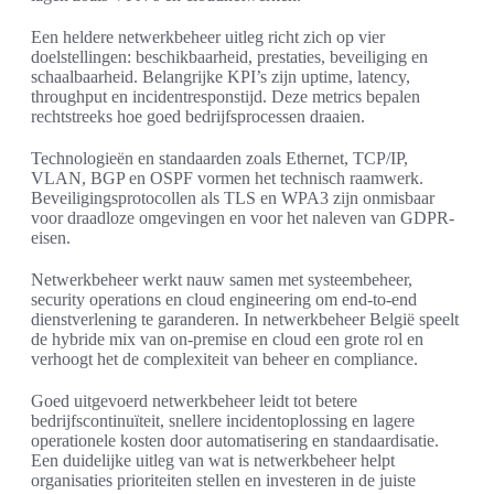
Een heldere netwerkbeheer uitleg richt zich op vier
doelstellingen: beschikbaarheid, prestaties, beveiliging en
schaalbaarheid. Belangrijke KPI’s zijn uptime, latency,
throughput en incidentresponstijd. Deze metrics bepalen
rechtstreeks hoe goed bedrijfsprocessen draaien.
Technologieën en standaarden zoals Ethernet, TCP/IP,
VLAN, BGP en OSPF vormen het technisch raamwerk.
Beveiligingsprotocollen als TLS en WPA3 zijn onmisbaar
voor draadloze omgevingen en voor het naleven van GDPR-
eisen.
Netwerkbeheer werkt nauw samen met systeembeheer,
security operations en cloud engineering om end-to-end
dienstverlening te garanderen. In netwerkbeheer België speelt
de hybride mix van on-premise en cloud een grote rol en
verhoogt het de complexiteit van beheer en compliance.
Goed uitgevoerd netwerkbeheer leidt tot betere
bedrijfscontinuïteit, snellere incidentoplossing en lagere
operationele kosten door automatisering en standaardisatie.
Een duidelijke uitleg van wat is netwerkbeheer helpt
organisaties prioriteiten stellen en investeren in de juiste