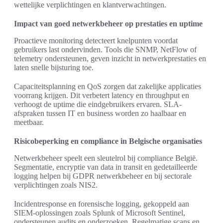
wettelijke verplichtingen en klantverwachtingen.
Impact van goed netwerkbeheer op prestaties en uptime
Proactieve monitoring detecteert knelpunten voordat
gebruikers last ondervinden. Tools die SNMP, NetFlow of
telemetry ondersteunen, geven inzicht in netwerkprestaties en
laten snelle bijsturing toe.
Capaciteitsplanning en QoS zorgen dat zakelijke applicaties
voorrang krijgen. Dit verbetert latency en throughput en
verhoogt de uptime die eindgebruikers ervaren. SLA-
afspraken tussen IT en business worden zo haalbaar en
meetbaar.
Risicobeperking en compliance in Belgische organisaties
Netwerkbeheer speelt een sleutelrol bij compliance België.
Segmentatie, encryptie van data in transit en gedetailleerde
logging helpen bij GDPR netwerkbeheer en bij sectorale
verplichtingen zoals NIS2.
Incidentresponse en forensische logging, gekoppeld aan
SIEM-oplossingen zoals Splunk of Microsoft Sentinel,
ondersteunen audits en onderzoeken. Regelmatige scans en