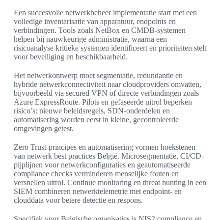
Een succesvolle netwerkbeheer implementatie start met een
volledige inventarisatie van apparatuur, endpoints en
verbindingen. Tools zoals NetBox en CMDB-systemen
helpen bij nauwkeurige administratie, waarna een
risicoanalyse kritieke systemen identificeert en prioriteiten stelt
voor beveiliging en beschikbaarheid.
Het netwerkontwerp moet segmentatie, redundantie en
hybride netwerkconnectiviteit naar cloudproviders omvatten,
bijvoorbeeld via secured VPN of directe verbindingen zoals
Azure ExpressRoute. Pilots en gefaseerde uitrol beperken
risico’s: nieuwe beleidsregels, SDN-onderdelen en
automatisering worden eerst in kleine, gecontroleerde
omgevingen getest.
Zero Trust-principes en automatisering vormen hoekstenen
van netwerk best practices België. Microsegmentatie, CI/CD-
pijplijnen voor netwerkconfiguraties en geautomatiseerde
compliance checks verminderen menselijke fouten en
versnellen uitrol. Continue monitoring en threat hunting in een
SIEM combineren netwerktelemetrie met endpoint- en
clouddata voor betere detectie en respons.
Specifiek voor Belgische organisaties is NIS2 compliance en