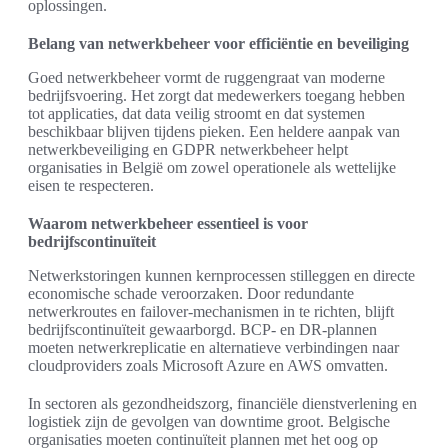
oplossingen.
Belang van netwerkbeheer voor efficiëntie en beveiliging
Goed netwerkbeheer vormt de ruggengraat van moderne
bedrijfsvoering. Het zorgt dat medewerkers toegang hebben
tot applicaties, dat data veilig stroomt en dat systemen
beschikbaar blijven tijdens pieken. Een heldere aanpak van
netwerkbeveiliging en GDPR netwerkbeheer helpt
organisaties in België om zowel operationele als wettelijke
eisen te respecteren.
Waarom netwerkbeheer essentieel is voor
bedrijfscontinuïteit
Netwerkstoringen kunnen kernprocessen stilleggen en directe
economische schade veroorzaken. Door redundante
netwerkroutes en failover-mechanismen in te richten, blijft
bedrijfscontinuïteit gewaarborgd. BCP- en DR-plannen
moeten netwerkreplicatie en alternatieve verbindingen naar
cloudproviders zoals Microsoft Azure en AWS omvatten.
In sectoren als gezondheidszorg, financiële dienstverlening en
logistiek zijn de gevolgen van downtime groot. Belgische
organisaties moeten continuïteit plannen met het oog op