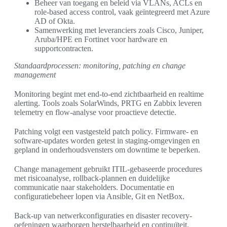
Beheer van toegang en beleid via VLANs, ACLs en
role-based access control, vaak geïntegreerd met Azure
AD of Okta.
Samenwerking met leveranciers zoals Cisco, Juniper,
Aruba/HPE en Fortinet voor hardware en
supportcontracten.
Standaardprocessen: monitoring, patching en change
management
Monitoring begint met end-to-end zichtbaarheid en realtime
alerting. Tools zoals SolarWinds, PRTG en Zabbix leveren
telemetry en flow-analyse voor proactieve detectie.
Patching volgt een vastgesteld patch policy. Firmware- en
software-updates worden getest in staging-omgevingen en
gepland in onderhoudsvensters om downtime te beperken.
Change management gebruikt ITIL-gebaseerde procedures
met risicoanalyse, rollback-plannen en duidelijke
communicatie naar stakeholders. Documentatie en
configuratiebeheer lopen via Ansible, Git en NetBox.
Back-up van netwerkconfiguraties en disaster recovery-
oefeningen waarborgen herstelbaarheid en continuïteit.