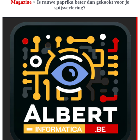
Magazine
>
Is rauwe paprika beter dan gekookt voor je
spijsvertering?