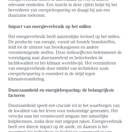
relevante eenheden. Een inzicht in deze cijfers helpt bij het
bevorderen van
energiebesparing
en draagt bij aan een
duurzame toekomst.
Impact van energieverbruik op het milieu
Het energieverbruik heeft aanzienlijke invloed op het milieu.
De productie van energie, vooral uit fossiele brandstoffen,
leidt tot de uitstoot van broeikasgassen en andere
verontreinigende stoffen. Deze
milieueffecten
belemmeren de
vooruitgang naar
duurzaamheid
en beïnvloeden de
luchtkwaliteit en het klimaat wereldwijd. Het verminderen
van energieverbruik door middel van technieken zoals
energiebesparing
is essentieel in de strijd tegen
klimaatverandering.
Duurzaamheid en energiebesparing: de belangrijkste
factoren
Duurzaamheid speelt een cruciale rol in het waarborgen van
de kwaliteit van het leven voor toekomstige generaties. Het
verwijst naar het verantwoord omgaan met natuurlijke
hulpbronnen, zodat deze niet uitgeput raken. Energieverbruik
heeft een directe impact op de aarde, en daarom is het
essentieel dat individuen en bedrijven samenwerken om