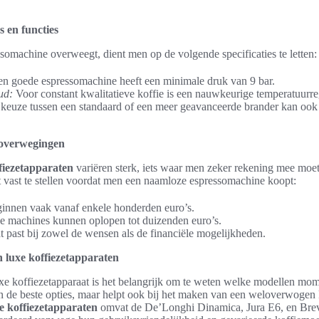
s en functies
omachine overweegt, dient men op de volgende specificaties te letten:
n goede espressomachine heeft een minimale druk van 9 bar.
ud:
Voor constant kwalitatieve koffie is een nauwkeurige temperatuurreg
keuze tussen een standaard of een meer geavanceerde brander kan ook h
 overwegingen
fiezetapparaten
variëren sterk, iets waar men zeker rekening mee moet
vast te stellen voordat men een naamloze espressomachine koopt:
innen vaak vanaf enkele honderden euro’s.
 machines kunnen oplopen tot duizenden euro’s.
 past bij zowel de wensen als de financiële mogelijkheden.
 luxe koffiezetapparaten
xe koffiezetapparaat is het belangrijk om te weten welke modellen mome
t in de beste opties, maar helpt ook bij het maken van een weloverwogen
e koffiezetapparaten
omvat de De’Longhi Dinamica, Jura E6, en Br