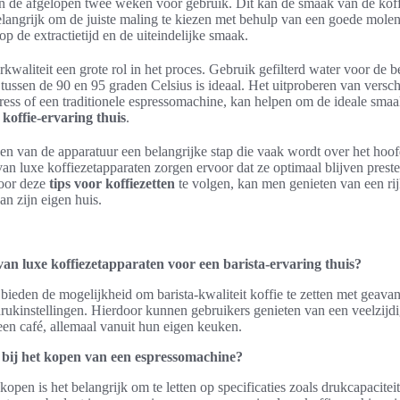
 de afgelopen twee weken voor gebruik. Dit kan de smaak van de koffi
elangrijk om de juiste maling te kiezen met behulp van een goede mole
p de extractietijd en de uiteindelijke smaak.
kwaliteit een grote rol in het proces. Gebruik gefilterd water voor de be
tussen de 90 en 95 graden Celsius is ideaal. Het uitproberen van versc
ress of een traditionele espressomachine, kan helpen om de ideale smaak
 koffie-ervaring thuis
.
den van de apparatuur een belangrijke stap die vaak wordt over het hoo
an luxe koffiezetapparaten zorgen ervoor dat ze optimaal blijven preste
Door deze
tips voor koffiezetten
te volgen, kan men genieten van een rij
an zijn eigen huis.
van luxe koffiezetapparaten voor een barista-ervaring thuis?
bieden de mogelijkheid om barista-kwaliteit koffie te zetten met geavan
rukinstellingen. Hierdoor kunnen gebruikers genieten van een veelzijdi
 een café, allemaal vanuit hun eigen keuken.
 bij het kopen van een espressomachine?
kopen is het belangrijk om te letten op specificaties zoals drukcapacite