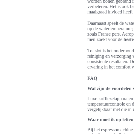
worden bonen gebrand in
verbeteren. Het is ook b
maalgraad invloed heeft o
Daarnaast speelt de water
op de watertemperatuur; 
zoals Franse pers, Aerop
men zoekt voor de
beste
Tot slot is het onderhou
reiniging en verzorging v
consistente resultaten. 
ervaring in het comfort v
FAQ
Wat zijn de voordelen 
Luxe koffiezetapparaten 
temperatuurcontrole en d
vergelijkbaar met die in
Waar moet ik op letten
Bij het espressomachine 