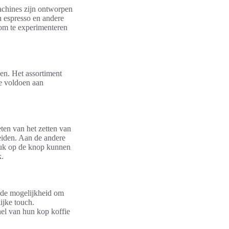
achines zijn ontworpen
an espresso en andere
om te experimenteren
en. Het assortiment
e voldoen aan
ten van het zetten van
eiden. Aan de andere
ruk op de knop kunnen
k.
t de mogelijkheid om
ijke touch.
nel van hun kop koffie