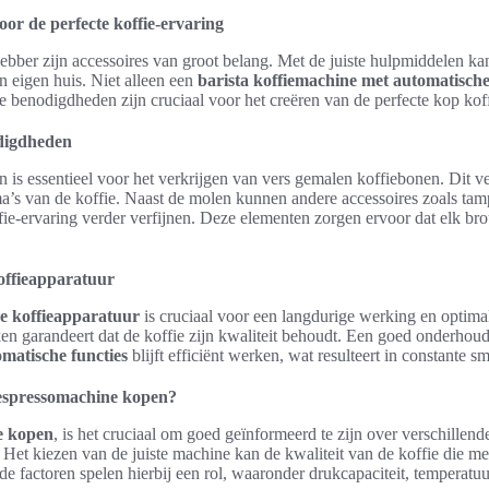
voor de perfecte koffie-ervaring
hebber zijn accessoires van groot belang. Met de juiste hulpmiddelen k
in eigen huis. Niet alleen een
barista koffiemachine met automatische
e benodigdheden zijn cruciaal voor het creëren van de perfecte kop koff
digdheden
 is essentieel voor het verkrijgen van vers gemalen koffiebonen. Dit ver
’s van de koffie. Naast de molen kunnen andere accessoires zoals tamp
ie-ervaring verder verfijnen. Deze elementen zorgen ervoor dat elk br
offieapparatuur
e koffieapparatuur
is cruciaal voor een langdurige werking en optimal
n garandeert dat de koffie zijn kwaliteit behoudt. Een goed onderho
matische functies
blijft efficiënt werken, wat resulteert in constante
 espressomachine kopen?
e kopen
, is het cruciaal om goed geïnformeerd te zijn over verschillen
 Het kiezen van de juiste machine kan de kwaliteit van de koffie die men
de factoren spelen hierbij een rol, waaronder drukcapaciteit, temperatu