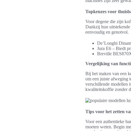
machines zijn zeer gewa
Topkeuzes voor thuisba
Voor degene die zijn koff
Dankzij hun uitstekende 
eenvoudig en genotvol.
De’Longhi Dinamic
Jura E6 – Biedt p
Breville BES870X
Vergelijking van functi
Bij het maken van een ke
om een juiste afweging t
verschillende modellen is
kwaliteitskoffie zonder 
Tips voor het zetten va
Voor een authentieke bari
moeten weten. Begin met 