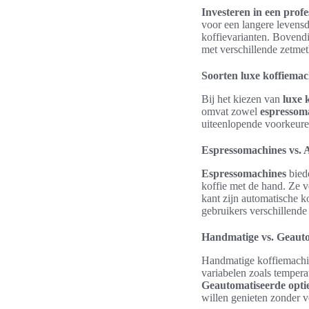
Investeren in een profe
voor een langere levensdu
koffievarianten. Boven
met verschillende zetme
Soorten luxe koffiemac
Bij het kiezen van
luxe 
omvat zowel
espressom
uiteenlopende voorkeuren
Espressomachines vs. 
Espressomachines
biede
koffie met de hand. Ze v
kant zijn automatische 
gebruikers verschillende 
Handmatige vs. Geauto
Handmatige koffiemachin
variabelen zoals temperat
Geautomatiseerde opti
willen genieten zonder v