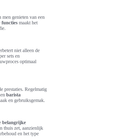
an men genieten van een
 functies
maakt het
ie.
betert niet alleen de
er sets en
ouwproces optimaal
e prestaties. Regelmatig
uden
barista
 smaak en gebruiksgemak.
de
belangrijke
 thuis zet, aanzienlijk
urbehoud en het type