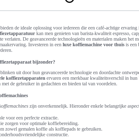
bieden de ideale oplossing voor iedereen die een café-achtige ervaring 
fiezetapparatuur
kan men genieten van barista-kwaliteit espresso, ca
 te verlaten. De geavanceerde technologieën en materialen maken het 
smaakervaring. Investeren in een
luxe koffiemachine voor thuis
is een 
rderen.
ffiezetapparaat bijzonder?
 blinken uit door hun geavanceerde technologie en doordachte ontwer
ele koffiezetapparaten
ervaren een merkbaar kwaliteitsverschil in hun
 met de gebruiker in gedachten en bieden tal van voordelen.
offiemachines
koffiemachines
zijn onverkennelijk. Hieronder enkele belangrijke aspec
e voor een perfecte extractie.
ie zorgen voor optimale koffiebereiding.
m zowel gemalen koffie als koffiepads te gebruiken.
nderhoudsvriendelijke constructie.