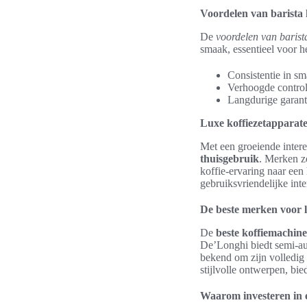
Voordelen van barista 
De
voordelen van barista
smaak, essentieel voor h
Consistentie in sm
Verhoogde control
Langdurige garanti
Luxe koffiezetapparate
Met een groeiende intere
thuisgebruik
. Merken z
koffie-ervaring naar ee
gebruiksvriendelijke int
De beste merken voor l
De
beste koffiemachin
De’Longhi biedt semi-aut
bekend om zijn volledig 
stijlvolle ontwerpen, bie
Waarom investeren in e