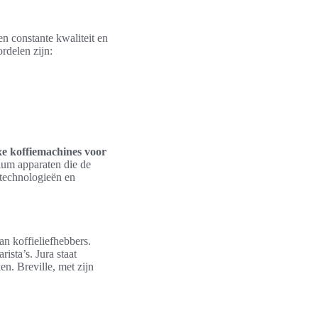
en constante kwaliteit en
rdelen zijn:
xe koffiemachines voor
ium apparaten die de
 technologieën en
n koffieliefhebbers.
ista’s. Jura staat
n. Breville, met zijn