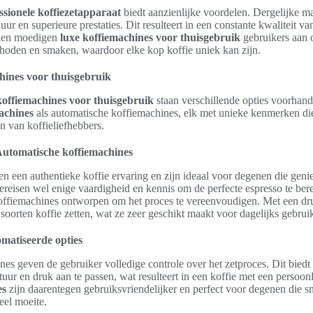
ssionele koffiezetapparaat
biedt aanzienlijke voordelen. Dergelijke m
ur en superieure prestaties. Dit resulteert in een constante kwaliteit v
dien moedigen
luxe koffiemachines voor thuisgebruik
gebruikers aan 
thoden en smaken, waardoor elke kop koffie uniek kan zijn.
hines voor thuisgebruik
koffiemachines voor thuisgebruik
staan verschillende opties voorhand
achines
als automatische koffiemachines, elk met unieke kenmerken di
 van koffieliefhebbers.
Automatische koffiemachines
n een authentieke koffie ervaring en zijn ideaal voor degenen die genie
ereisen wel enige vaardigheid en kennis om de perfecte espresso te ber
koffiemachines ontworpen om het proces te vereenvoudigen. Met een d
soorten koffie zetten, wat ze zeer geschikt maakt voor dagelijks gebrui
matiseerde opties
es geven de gebruiker volledige controle over het zetproces. Dit bied
uur en druk aan te passen, wat resulteert in een koffie met een persoonl
es
zijn daarentegen gebruiksvriendelijker en perfect voor degenen die s
eel moeite.