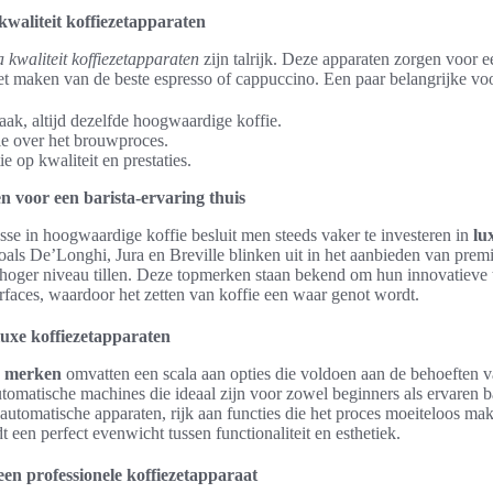
kwaliteit koffiezetapparaten
 kwaliteit koffiezetapparaten
zijn talrijk. Deze apparaten zorgen voor e
et maken van de beste espresso of cappuccino. Een paar belangrijke voo
aak, altijd dezelfde hoogwaardige koffie.
e over het brouwproces.
e op kwaliteit en prestaties.
n voor een barista-ervaring thuis
sse in hoogwaardige koffie besluit men steeds vaker te investeren in
lu
oals De’Longhi, Jura en Breville blinken uit in het aanbieden van prem
n hoger niveau tillen. Deze topmerken staan bekend om hun innovatieve
erfaces, waardoor het zetten van koffie een waar genot wordt.
uxe koffiezetapparaten
e merken
omvatten een scala aan opties die voldoen aan de behoeften va
omatische machines die ideaal zijn voor zowel beginners als ervaren bar
automatische apparaten, rijk aan functies die het proces moeiteloos make
dt een perfect evenwicht tussen functionaliteit en esthetiek.
en professionele koffiezetapparaat