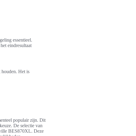
eling essentieel.
et eindresultaat
 houden. Het is
nteel populair zijn. Dit
 keuze. De selectie van
eville BES870XL. Deze