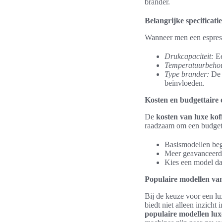
brander.
Belangrijke specificatie
Wanneer men een espress
Drukcapaciteit:
Ee
Temperatuurbeho
Type brander:
De 
beïnvloeden.
Kosten en budgettaire
De
kosten van luxe kof
raadzaam om een budget 
Basismodellen beg
Meer geavanceerde
Kies een model dat
Populaire modellen van
Bij de keuze voor een lu
biedt niet alleen inzich
populaire modellen lux