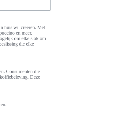
in huis wil creëren. Met
ppuccino en meer,
mogelijk om elke slok om
beslissing die elke
pen. Consumenten die
 koffiebeleving. Deze
ten: