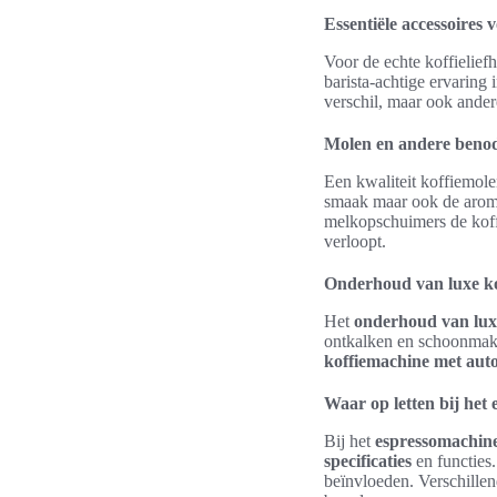
Essentiële accessoires 
Voor de echte koffielief
barista-achtige ervaring 
verschil, maar ook ander
Molen en andere beno
Een kwaliteit koffiemolen
smaak maar ook de aroma
melkopschuimers de koff
verloopt.
Onderhoud van luxe k
Het
onderhoud van lux
ontkalken en schoonmake
koffiemachine met auto
Waar op letten bij het
Bij het
espressomachin
specificaties
en functies.
beïnvloeden. Verschillen