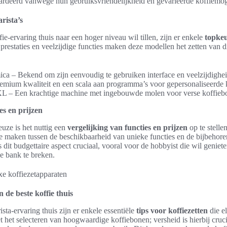
ardeerd vanwege hun gebruiksvriendelijkheid en gevarieerde koffiemog
rista’s
ie-ervaring thuis naar een hoger niveau wil tillen, zijn er enkele
topkeu
prestaties en veelzijdige functies maken deze modellen het zetten van d
a – Bekend om zijn eenvoudig te gebruiken interface en veelzijdighei
remium kwaliteit en een scala aan programma’s voor gepersonaliseerde k
L – Een krachtige machine met ingebouwde molen voor verse koffieb
es en prijzen
uze is het nuttig een
vergelijking van functies en prijzen
op te stelle
e maken tussen de beschikbaarheid van unieke functies en de bijbehore
 dit budgettaire aspect cruciaal, vooral voor de hobbyist die wil geniete
de bank te breken.
n de beste koffie thuis
sta-ervaring thuis zijn er enkele essentiële
tips voor koffiezetten
die e
het selecteren van hoogwaardige koffiebonen; versheid is hierbij cruci