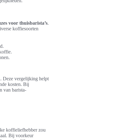
elijkheden.
zes voor thuisbarista’s
.
iverse koffiesoorten
d.
offie.
onen.
n. Deze vergelijking helpt
nde kosten. Bij
n van barista-
lke koffieliefhebber zou
aal. Bij voorkeur