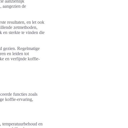
e aanzienlijk
n, aangezien de
ste resultaten, en let ook
hillende zetmethoden,
 en sterkte te vinden die
fd gezien. Regelmatige
ren en leiden tot
ke en verfijnde koffie-
ceerde functies zoals
ge koffie-ervaring,
it, temperatuurbehoud en