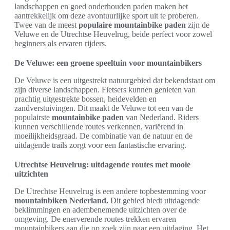
landschappen en goed onderhouden paden maken het
aantrekkelijk om deze avontuurlijke sport uit te proberen.
Twee van de meest
populaire mountainbike paden
zijn de
Veluwe en de Utrechtse Heuvelrug, beide perfect voor zowel
beginners als ervaren rijders.
De Veluwe: een groene speeltuin voor mountainbikers
De Veluwe is een uitgestrekt natuurgebied dat bekendstaat om
zijn diverse landschappen. Fietsers kunnen genieten van
prachtig uitgestrekte bossen, heidevelden en
zandverstuivingen. Dit maakt de Veluwe tot een van de
populairste
mountainbike paden
van Nederland. Riders
kunnen verschillende routes verkennen, variërend in
moeilijkheidsgraad. De combinatie van de natuur en de
uitdagende trails zorgt voor een fantastische ervaring.
Utrechtse Heuvelrug: uitdagende routes met mooie
uitzichten
De Utrechtse Heuvelrug is een andere topbestemming voor
mountainbiken Nederland.
Dit gebied biedt uitdagende
beklimmingen en adembenemende uitzichten over de
omgeving. De enerverende routes trekken ervaren
mountainbikers aan die op zoek zijn naar een uitdaging. Het