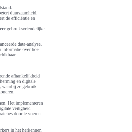
lstand.
betert duurzaamheid.
t de efficiëntie en
meer gebruiksvriendelijke
anceerde data-analyse.
r informatie over hoe
schikbaar.
emende afhankelijkheid
herming en digitale
, waarbij ze gebruik
ioneren.
men. Het implementeren
gitale veiligheid
patches door te voeren
rkers in het herkennen