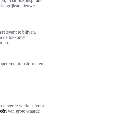
ren, maar ook inspiratie
elangrijkste nieuwe
relevant te blijven.
n de toekomst.
nden.
opereren, transformeren.
ectiever te werken. Voor
ieën
van grote waarde