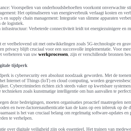
nance: Voorspellen van onderhoudsbehoeften voorkomt onverwachte sti
gement: Het optimaliseren van energieverbruik verlaagt kosten en ver
s en supply chain management: Integratie van slimme apparaten verbeter
de logistiek.
 infrastructuur: Verbeterde connectiviteit leidt tot energiezuinigere en 
t er veelbelovend uit met ontwikkelingen zoals 5G-technologie en geav
en privacy blijft cruciaal voor een succesvolle implementatie. Voor mee
et verbeteren van uw
werkprocessen
, zijn er verschillende bronnen be
gitale tijdperk
tijdperk is cybersecurity een absoluut noodzaak geworden. Met de toen
 het Internet of Things (IoT) en cloud computing, worden gegevensbesc
rijker. Cybercriminelen richten zich steeds vaker op kwetsbare systemen
echnieken zoals kunstmatige intelligentie om hun aanvallen te perfect
egen deze bedreigingen, moeten organisaties proactief maatregelen ne
oden en twee-factorenauthenticatie kan de kans op een inbreuk op de di
Daarnaast is het van cruciaal belang om regelmatig software-updates en 
den te verhelpen.
e over digitale veiligheid zijn ook essentieel. Het trainen van medewe