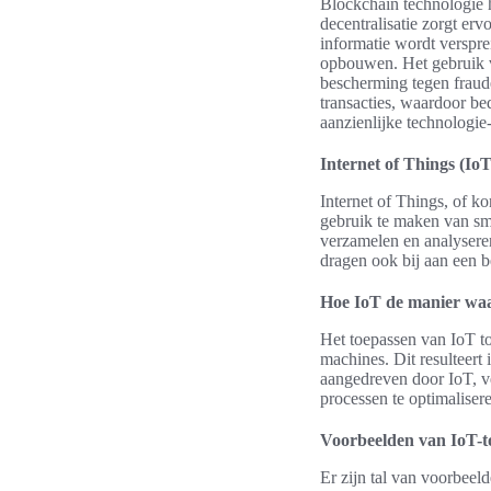
Blockchain technologie 
decentralisatie zorgt er
informatie wordt verspr
opbouwen. Het gebruik v
bescherming tegen fraude
transacties, waardoor b
aanzienlijke technologi
Internet of Things (IoT
Internet of Things, of 
gebruik te maken van sm
verzamelen en analyseren
dragen ook bij aan een b
Hoe IoT de manier wa
Het toepassen van IoT to
machines. Dit resulteert
aangedreven door IoT, ve
processen te optimaliser
Voorbeelden van IoT-t
Er zijn tal van voorbeel