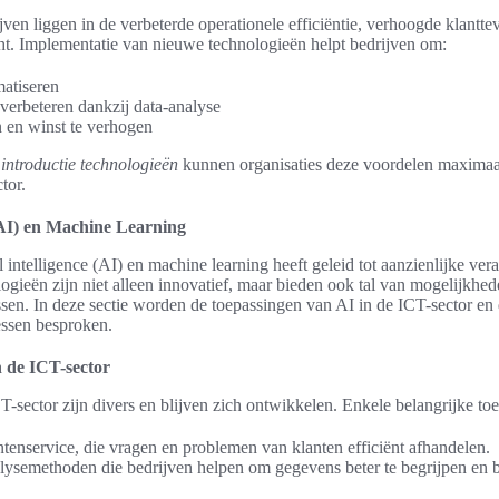
ven liggen in de verbeterde operationele efficiëntie, verhoogde klantt
ht. Implementatie van nieuwe technologieën helpt bedrijven om:
matiseren
verbeteren dankzij data-analyse
n en winst te verhogen
n
introductie technologieën
kunnen organisaties deze voordelen maximaal
tor.
 (AI) en Machine Learning
l intelligence (AI) en machine learning heeft geleid tot aanzienlijke ve
ogieën zijn niet alleen innovatief, maar bieden ook tal van mogelijkhed
en. In deze sectie worden de toepassingen van AI in de ICT-sector en
essen besproken.
 de ICT-sector
T-sector zijn divers en blijven zich ontwikkelen. Enkele belangrijke toe
tenservice, die vragen en problemen van klanten efficiënt afhandelen.
ysemethoden die bedrijven helpen om gegevens beter te begrijpen en be