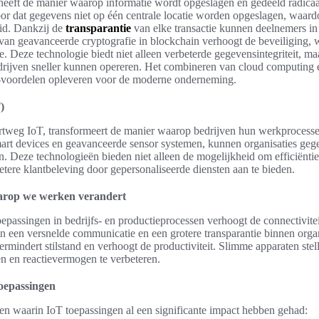
heeft de manier waarop informatie wordt opgeslagen en gedeeld radica
voor dat gegevens niet op één centrale locatie worden opgeslagen, waard
eid. Dankzij de
transparantie
van elke transactie kunnen deelnemers i
an geavanceerde cryptografie in blockchain verhoogt de beveiliging, w
. Deze technologie biedt niet alleen verbeterde gegevensintegriteit, ma
edrijven sneller kunnen opereren. Het combineren van cloud computing
e-voordelen opleveren voor de moderne onderneming.
)
kortweg IoT, transformeert de manier waarop bedrijven hun werkprocess
art devices en geavanceerde sensor systemen, kunnen organisaties gege
. Deze technologieën bieden niet alleen de mogelijkheid om efficiëntie
etere klantbeleving door gepersonaliseerde diensten aan te bieden.
arop we werken verandert
epassingen in bedrijfs- en productieprocessen verhoogt de connectivite
 in een versnelde communicatie en een grotere transparantie binnen orga
rmindert stilstand en verhoogt de productiviteit. Slimme apparaten stell
en en reactievermogen te verbeteren.
oepassingen
den waarin IoT toepassingen al een significante impact hebben gehad: