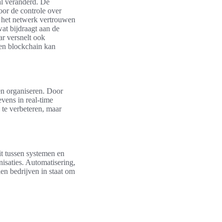
al veranderd. De
oor de controle over
n het netwerk vertrouwen
at bijdraagt aan de
ar versnelt ook
 en blockchain kan
en organiseren. Door
vens in real-time
 te verbeteren, maar
it tussen systemen en
nisaties. Automatisering,
en bedrijven in staat om