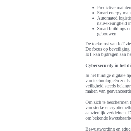
Predictive mainte
Smart energy mana
Automated logistic
nauwkeurigheid in 
Smart buildings en
gebouwen.
De toekomst van IoT zie
De focus op beveiliging 
IoT kan bijdragen aan h
Cybersecurity in het di
In het huidige digitale 
van technologieën zoals
veiligheid steeds belang
maken van geavanceerde t
Om zich te beschermen t
van sterke encryptiemeth
aanzienlijk verkleinen. 
om bekende kwetsbaarhe
Bewustwording en educati