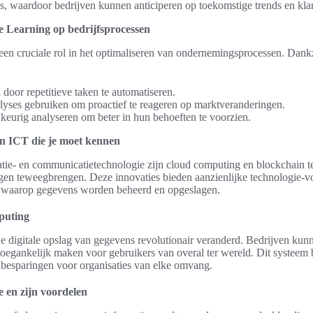
cs, waardoor bedrijven kunnen anticiperen op toekomstige trends en kla
 Learning op bedrijfsprocessen
een cruciale rol in het optimaliseren van ondernemingsprocessen. Dank
 door repetitieve taken te automatiseren.
lyses gebruiken om proactief te reageren op marktveranderingen.
eurig analyseren om beter in hun behoeften te voorzien.
in ICT die je moet kennen
atie- en communicatietechnologie zijn cloud computing en blockchain t
gen teweegbrengen. Deze innovaties bieden aanzienlijke technologie-v
r waarop gegevens worden beheerd en opgeslagen.
puting
 digitale opslag van gegevens revolutionair veranderd. Bedrijven kunn
oegankelijk maken voor gebruikers van overal ter wereld. Dit systeem bie
nbesparingen voor organisaties van elke omvang.
 en zijn voordelen