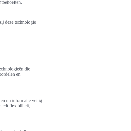
ntbehoeften.
zij deze technologie
echnologieën die
oordelen en
en nu informatie veilig
dt flexibiliteit,