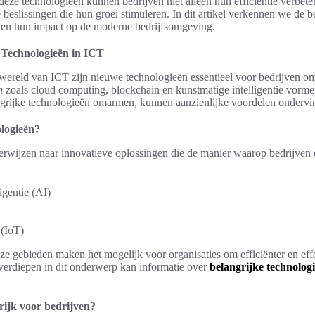
deze technologieën kunnen bedrijven niet alleen hun efficiëntie verbete
 beslissingen die hun groei stimuleren. In dit artikel verkennen we de b
 en hun impact op de moderne bedrijfsomgeving.
 Technologieën in ICT
wereld van ICT zijn nieuwe technologieën essentieel voor bedrijven om 
n
zoals cloud computing, blockchain en kunstmatige intelligentie vorme
ngrijke technologieën omarmen, kunnen aanzienlijke voordelen ondervi
ologieën?
rwijzen naar innovatieve oplossingen die de manier waarop bedrijven 
igentie (AI)
 (IoT)
e gebieden maken het mogelijk voor organisaties om efficiënter en eff
verdiepen in dit onderwerp kan informatie over
belangrijke technolog
rijk voor bedrijven?