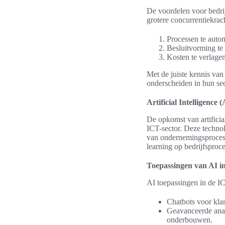
De voordelen voor bedrij
grotere concurrentiekrac
Processen te auto
Besluitvorming te 
Kosten te verlage
Met de juiste kennis va
onderscheiden in hun sec
Artificial Intelligence
De opkomst van artificia
ICT-sector. Deze technol
van ondernemingsprocess
learning op bedrijfsproc
Toepassingen van AI in
AI toepassingen in de IC
Chatbots voor klan
Geavanceerde anal
onderbouwen.