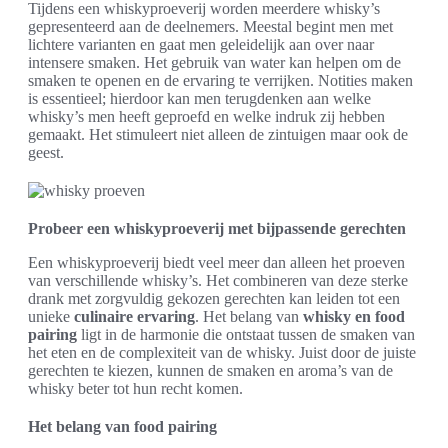
Tijdens een whiskyproeverij worden meerdere whisky’s
gepresenteerd aan de deelnemers. Meestal begint men met
lichtere varianten en gaat men geleidelijk aan over naar
intensere smaken. Het gebruik van water kan helpen om de
smaken te openen en de ervaring te verrijken. Notities maken
is essentieel; hierdoor kan men terugdenken aan welke
whisky’s men heeft geproefd en welke indruk zij hebben
gemaakt. Het stimuleert niet alleen de zintuigen maar ook de
geest.
Probeer een whiskyproeverij met bijpassende gerechten
Een whiskyproeverij biedt veel meer dan alleen het proeven
van verschillende whisky’s. Het combineren van deze sterke
drank met zorgvuldig gekozen gerechten kan leiden tot een
unieke
culinaire ervaring
. Het belang van
whisky en food
pairing
ligt in de harmonie die ontstaat tussen de smaken van
het eten en de complexiteit van de whisky. Juist door de juiste
gerechten te kiezen, kunnen de smaken en aroma’s van de
whisky beter tot hun recht komen.
Het belang van food pairing