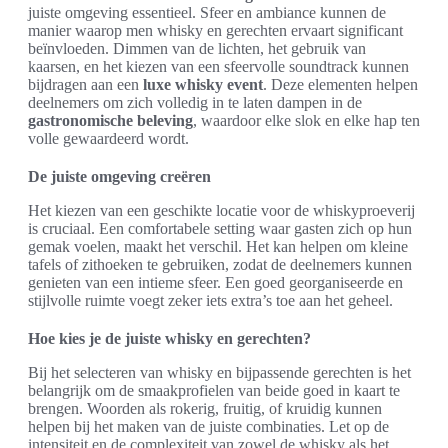
juiste omgeving essentieel. Sfeer en ambiance kunnen de
manier waarop men whisky en gerechten ervaart significant
beïnvloeden. Dimmen van de lichten, het gebruik van
kaarsen, en het kiezen van een sfeervolle soundtrack kunnen
bijdragen aan een
luxe whisky event
. Deze elementen helpen
deelnemers om zich volledig in te laten dampen in de
gastronomische beleving
, waardoor elke slok en elke hap ten
volle gewaardeerd wordt.
De juiste omgeving creëren
Het kiezen van een geschikte locatie voor de whiskyproeverij
is cruciaal. Een comfortabele setting waar gasten zich op hun
gemak voelen, maakt het verschil. Het kan helpen om kleine
tafels of zithoeken te gebruiken, zodat de deelnemers kunnen
genieten van een intieme sfeer. Een goed georganiseerde en
stijlvolle ruimte voegt zeker iets extra’s toe aan het geheel.
Hoe kies je de juiste whisky en gerechten?
Bij het selecteren van whisky en bijpassende gerechten is het
belangrijk om de smaakprofielen van beide goed in kaart te
brengen. Woorden als rokerig, fruitig, of kruidig kunnen
helpen bij het maken van de juiste combinaties. Let op de
intensiteit en de complexiteit van zowel de whisky als het