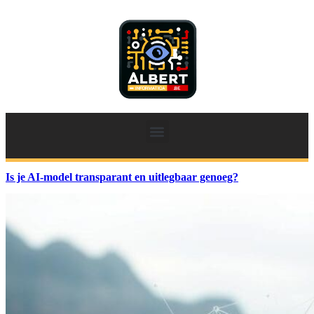
Is je AI-model transparant en uitlegbaar genoeg?