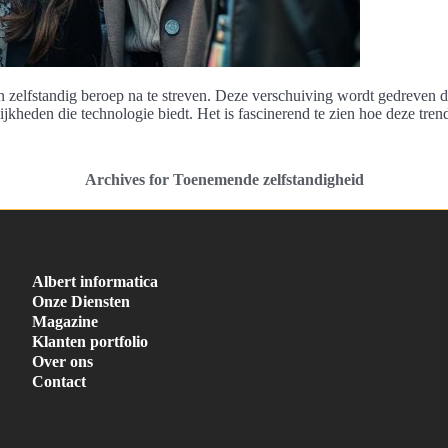
 zelfstandig beroep na te streven. Deze verschuiving wordt gedreven do
ijkheden die technologie biedt. Het is fascinerend te zien hoe deze tre
Archives for Toenemende zelfstandigheid
Albert informatica
Onze Diensten
Magazine
Klanten portfolio
Over ons
Contact