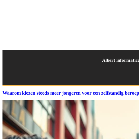
Albert informatic
Waarom kiezen steeds meer jongeren voor een zelfstandig beroe