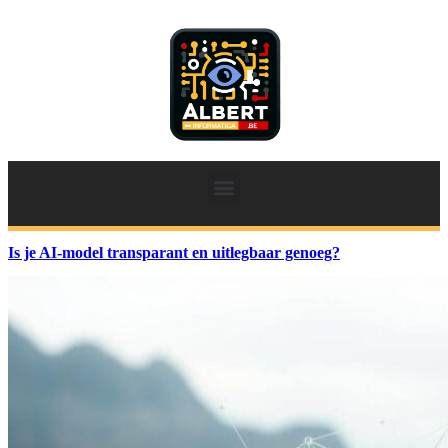
Is je AI-model transparant en uitlegbaar genoeg?