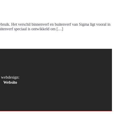
uik. Het verschil binnenverf en buitenverf van Sigma ligt vooral in
uitenverf speciaal is ontwikkeld om […]
webdesign:
Websito