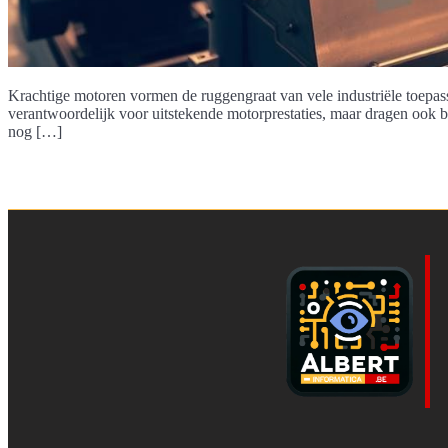
Krachtige motoren vormen de ruggengraat van vele industriële toepassi
verantwoordelijk voor uitstekende motorprestaties, maar dragen ook b
nog […]