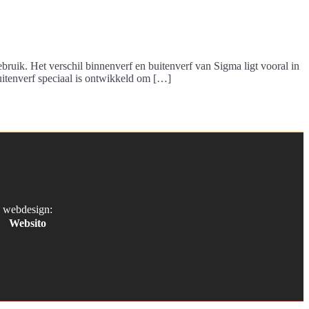
uik. Het verschil binnenverf en buitenverf van Sigma ligt vooral in
uitenverf speciaal is ontwikkeld om […]
webdesign:
Websito