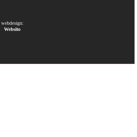
webdesign:
Websito