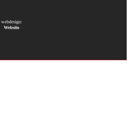
webdesign:
Websito