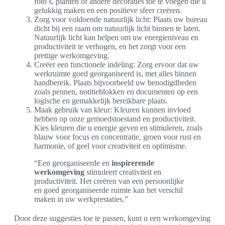
foto’s, planten of andere decoraties toe te voegen die u
gelukkig maken en een positieve sfeer creëren.
Zorg voor voldoende natuurlijk licht: Plaats uw bureau
dicht bij een raam om natuurlijk licht binnen te laten.
Natuurlijk licht kan helpen om uw energieniveau en
productiviteit te verhogen, en het zorgt voor een
prettige werkomgeving.
Creëer een functionele indeling: Zorg ervoor dat uw
werkruimte goed georganiseerd is, met alles binnen
handbereik. Plaats bijvoorbeeld uw benodigdheden
zoals pennen, notitieblokken en documenten op een
logische en gemakkelijk bereikbare plaats.
Maak gebruik van kleur: Kleuren kunnen invloed
hebben op onze gemoedstoestand en productiviteit.
Kies kleuren die u energie geven en stimuleren, zoals
blauw voor focus en concentratie, groen voor rust en
harmonie, of geel voor creativiteit en optimisme.
“Een georganiseerde en
inspirerende
werkomgeving
stimuleert creativiteit en
productiviteit. Het creëren van een persoonlijke
en goed georganiseerde ruimte kan het verschil
maken in uw werkprestaties.”
Door deze suggesties toe te passen, kunt u een werkomgeving