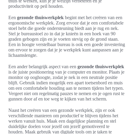
thuis te werken, kun je je welzijn verbeteren en je
productiviteit op peil houden.
Een
gezonde thuiswerkplek
begint met het creëren van een
ergonomische werkplek. Zorg ervoor dat je een comfortabele
stoel hebt die goede ondersteuning biedt aan je rug en nek.
Stel je bureaustoel zo in dat je knieën in een hoek van 90
graden gebogen zijn en je voeten stevig op de grond staan.
Een in hoogte verstelbaar bureau is ook een goede investering
om ervoor te zorgen dat je je werkplek kunt aanpassen aan je
lichaamslengte.
Een ander belangrijk aspect van een
gezonde thuiswerkplek
is de juiste positionering van je computer en monitor. Plaats je
monitor op ooghoogte, zodat je nek in een neutrale positie
blijft. Gebruik indien mogelijk een apart toetsenbord en muis
om een comfortabele houding aan te nemen tijdens het typen.
Vergeet niet om regelmatig pauzes te nemen en je ogen rust te
gunnen door af en toe weg te kijken van het scherm.
Naast het creëren van een gezonde werkplek, zijn er ook
verschillende manieren om productief te blijven tijdens het
werken vanuit huis. Maak een dagelijkse planning en stel
duidelijke doelen voor jezelf om jezelf gemotiveerd te
houden. Maak gebruik van digitale tools om je taken te