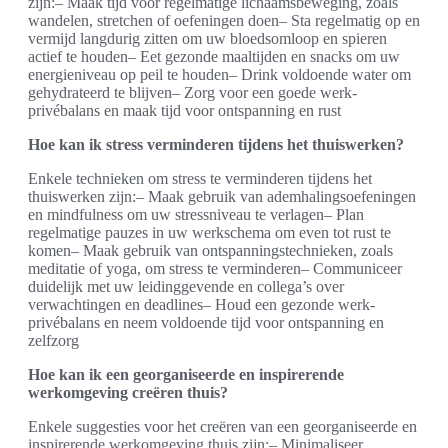
zijn:– Maak tijd voor regelmatige lichaamsbeweging, zoals
wandelen, stretchen of oefeningen doen– Sta regelmatig op en
vermijd langdurig zitten om uw bloedsomloop en spieren
actief te houden– Eet gezonde maaltijden en snacks om uw
energieniveau op peil te houden– Drink voldoende water om
gehydrateerd te blijven– Zorg voor een goede werk-
privébalans en maak tijd voor ontspanning en rust
Hoe kan ik stress verminderen tijdens het thuiswerken?
Enkele technieken om stress te verminderen tijdens het
thuiswerken zijn:– Maak gebruik van ademhalingsoefeningen
en mindfulness om uw stressniveau te verlagen– Plan
regelmatige pauzes in uw werkschema om even tot rust te
komen– Maak gebruik van ontspanningstechnieken, zoals
meditatie of yoga, om stress te verminderen– Communiceer
duidelijk met uw leidinggevende en collega’s over
verwachtingen en deadlines– Houd een gezonde werk-
privébalans en neem voldoende tijd voor ontspanning en
zelfzorg
Hoe kan ik een georganiseerde en inspirerende
werkomgeving creëren thuis?
Enkele suggesties voor het creëren van een georganiseerde en
inspirerende werkomgeving thuis zijn:– Minimaliseer