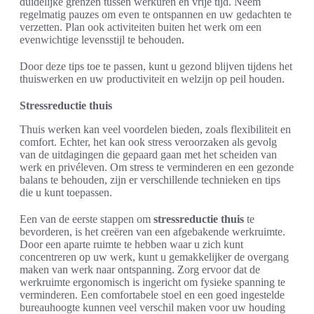
duidelijke grenzen tussen werkuren en vrije tijd. Neem
regelmatig pauzes om even te ontspannen en uw gedachten te
verzetten. Plan ook activiteiten buiten het werk om een
evenwichtige levensstijl te behouden.
Door deze tips toe te passen, kunt u gezond blijven tijdens het
thuiswerken en uw productiviteit en welzijn op peil houden.
Stressreductie thuis
Thuis werken kan veel voordelen bieden, zoals flexibiliteit en
comfort. Echter, het kan ook stress veroorzaken als gevolg
van de uitdagingen die gepaard gaan met het scheiden van
werk en privéleven. Om stress te verminderen en een gezonde
balans te behouden, zijn er verschillende technieken en tips
die u kunt toepassen.
Een van de eerste stappen om
stressreductie thuis
te
bevorderen, is het creëren van een afgebakende werkruimte.
Door een aparte ruimte te hebben waar u zich kunt
concentreren op uw werk, kunt u gemakkelijker de overgang
maken van werk naar ontspanning. Zorg ervoor dat de
werkruimte ergonomisch is ingericht om fysieke spanning te
verminderen. Een comfortabele stoel en een goed ingestelde
bureauhoogte kunnen veel verschil maken voor uw houding