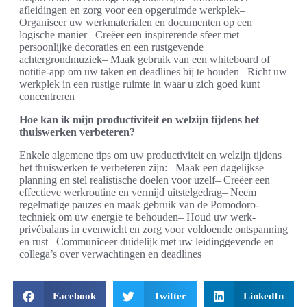
afleidingen en zorg voor een opgeruimde werkplek–
Organiseer uw werkmaterialen en documenten op een
logische manier– Creëer een inspirerende sfeer met
persoonlijke decoraties en een rustgevende
achtergrondmuziek– Maak gebruik van een whiteboard of
notitie-app om uw taken en deadlines bij te houden– Richt uw
werkplek in een rustige ruimte in waar u zich goed kunt
concentreren
Hoe kan ik mijn productiviteit en welzijn tijdens het
thuiswerken verbeteren?
Enkele algemene tips om uw productiviteit en welzijn tijdens
het thuiswerken te verbeteren zijn:– Maak een dagelijkse
planning en stel realistische doelen voor uzelf– Creëer een
effectieve werkroutine en vermijd uitstelgedrag– Neem
regelmatige pauzes en maak gebruik van de Pomodoro-
techniek om uw energie te behouden– Houd uw werk-
privébalans in evenwicht en zorg voor voldoende ontspanning
en rust– Communiceer duidelijk met uw leidinggevende en
collega’s over verwachtingen en deadlines
Facebook
Twitter
LinkedIn