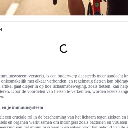
l
immuunsysteem versterkt, is een onderwerp dat steeds meer aandacht kri
 onlosmakelijk met elkaar verbonden, en regelmatig fietsen kan bijdrag
 artikel gaat dieper in op hoe lichaamsbeweging, zoals fietsen, kan hel
eren. Door de voordelen van fietsen te verkennen, worden lezers aan
en.
sen en je immuunsysteem
 een cruciale rol in de bescherming van het lichaam tegen ziekten en 
sels en organen werkt samen om indringers zoals bacteriën en virussen t
 werking van het immuunsysteem is essentieel voor het behoud van de 