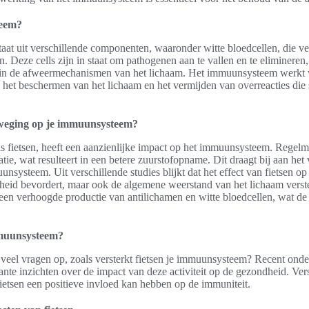
teem?
at uit verschillende componenten, waaronder witte bloedcellen, die ve
n. Deze cells zijn in staat om pathogenen aan te vallen en te eliminere
n in de afweermechanismen van het lichaam. Het immuunsysteem werkt
 het beschermen van het lichaam en het vermijden van overreacties die 
weging op je immuunsysteem?
fietsen, heeft een aanzienlijke impact op het immuunsysteem. Regelmat
atie, wat resulteert in een betere zuurstofopname. Dit draagt bij aan he
uunsysteem. Uit verschillende studies blijkt dat het effect van fietsen 
heid bevordert, maar ook de algemene weerstand van het lichaam verste
ot een verhoogde productie van antilichamen en witte bloedcellen, wat de
mmuunsysteem?
 veel vragen op, zoals versterkt fietsen je immuunsysteem? Recent ond
sante inzichten over de impact van deze activiteit op de gezondheid. Ver
etsen een positieve invloed kan hebben op de immuniteit.