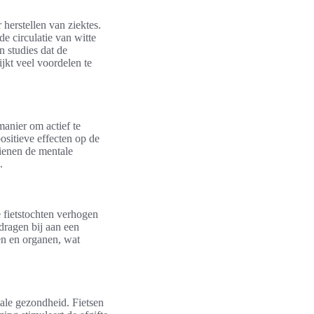
 herstellen van ziektes.
 de circulatie van witte
 studies dat de
lijkt veel voordelen te
manier om actief te
positieve effecten op de
dienen de mentale
.
 fietstochten verhogen
dragen bij aan een
ren en organen, wat
tale gezondheid. Fietsen