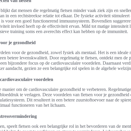
cten van fietsen
lijkt dat mensen die regelmatig fietsen minder vaak ziek zijn en sneller
n in een rechtstreekse relatie tot elkaar. De fysieke activiteit stimuleert
al is voor een goed functionerend immuunsysteem. Bovendien suggereren
tiviteit invloed heeft op de effectiviteit ervan. Mild tot matige intensiteit 
ensieve training soms een averechts effect kan hebben op de immuniteit.
voor je gezondheid
ordelen voor de gezondheid, zowel fysiek als mentaal. Het is een ideale 
 een betere levenskwaliteit. Door regelmatig te fietsen, ontdekt men de 
een bijzondere focus op de cardiovasculaire voordelen. Daarnaast ver
r aandacht, gezien ze een belangrijke rol spelen in de algehele welzijn
cardiovasculaire voordelen
de manier om de cardiovasculaire gezondheid te verbeteren. Regelmatige
 bloeddruk te verlagen. Deze voordelen van fietsen voor je gezondheid 
rculatiesysteem. Dit resulteert in een betere zuurstoftoevoer naar de spie
ptimaal functioneren van het lichaam.
stressvermindering
en, speelt fietsen ook een belangrijke rol in het bevorderen van de men