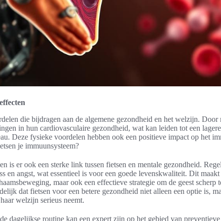
effecten
ordelen die bijdragen aan de algemene gezondheid en het welzijn. Door r
ngen in hun cardiovasculaire gezondheid, wat kan leiden tot een lager
eau. Deze fysieke voordelen hebben ook een positieve impact op het 
 fietsen je immuunsysteem?
n is er ook een sterke link tussen fietsen en mentale gezondheid. Regel
s en angst, wat essentieel is voor een goede levenskwaliteit. Dit maakt 
haamsbeweging, maar ook een effectieve strategie om de geest scherp t
delijk dat fietsen voor een betere gezondheid niet alleen een optie is, 
 haar welzijn serieus neemt.
n de dagelijkse routine kan een expert zijn op het gebied van preventie