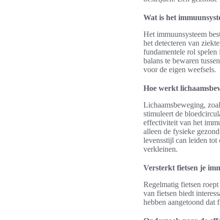
Wat is het immuunsys
Het immuunsysteem besta
het detecteren van ziekte
fundamentele rol spele
balans te bewaren tussen
voor de eigen weefsels.
Hoe werkt lichaamsbe
Lichaamsbeweging, zoals 
stimuleert de bloedcircul
effectiviteit van het imm
alleen de fysieke gezond
levensstijl can leiden t
verkleinen.
Versterkt fietsen je i
Regelmatig fietsen roept
van fietsen biedt interes
hebben aangetoond dat fi