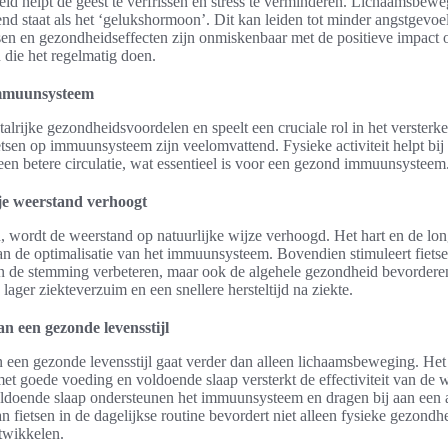
id helpt de geest te verfrissen en stress te verminderen. Lichaamsbeweg
nd staat als het ‘gelukshormoon’. Dit kan leiden tot minder angstgevo
sen en gezondheidseffecten zijn onmiskenbaar met de positieve impact o
die het regelmatig doen.
 immuunsysteem
 talrijke gezondheidsvoordelen en speelt een cruciale rol in het verster
ietsen op immuunsysteem zijn veelomvattend. Fysieke activiteit helpt b
 een betere circulatie, wat essentieel is voor een gezond immuunsysteem
 je weerstand verhoogt
n, wordt de weerstand op natuurlijke wijze verhoogd. Het hart en de lo
aan de optimalisatie van het immuunsysteem. Bovendien stimuleert fiets
een de stemming verbeteren, maar ook de algehele gezondheid bevorder
lager ziekteverzuim en een snellere hersteltijd na ziekte.
an een gezonde levensstijl
n een gezonde levensstijl gaat verder dan alleen lichaamsbeweging. He
 met goede voeding en voldoende slaap versterkt de effectiviteit van de 
oldoende slaap ondersteunen het immuunsysteem en dragen bij aan een
 fietsen in de dagelijkse routine bevordert niet alleen fysieke gezondh
twikkelen.