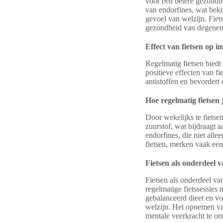
voor een betere gezondhe
van endorfines, wat beke
gevoel van welzijn. Fiet
gezondheid van degenen 
Effect van fietsen op
Regelmatig fietsen biedt
positieve effecten van f
antistoffen en bevordert
Hoe regelmatig fietsen
Door wekelijks te fietse
zuurstof, wat bijdraagt 
endorfines, die niet all
fietsen, merken vaak een 
Fietsen als onderdeel v
Fietsen als onderdeel va
regelmatige fietssessies
gebalanceerd dieet en v
welzijn. Het opnemen van
mentale veerkracht te on