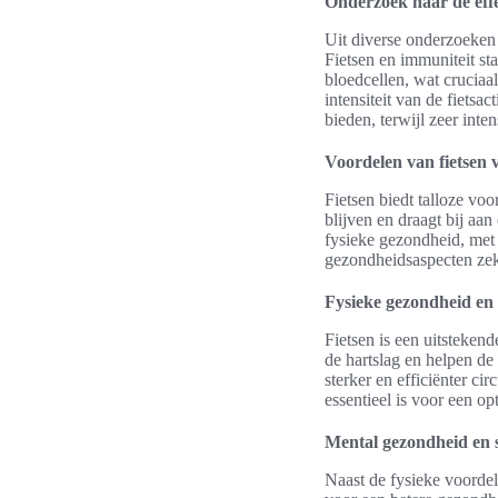
Onderzoek naar de effe
Uit diverse onderzoeken b
Fietsen en immuniteit staa
bloedcellen, wat crucia
intensiteit van de fietsac
bieden, terwijl zeer int
Voordelen van fietsen 
Fietsen biedt talloze vo
blijven en draagt bij aan
fysieke gezondheid, met 
gezondheidsaspecten zeke
Fysieke gezondheid en 
Fietsen is een uitsteken
de hartslag en helpen de
sterker en efficiënter ci
essentieel is voor een o
Mental gezondheid en 
Naast de fysieke voordel