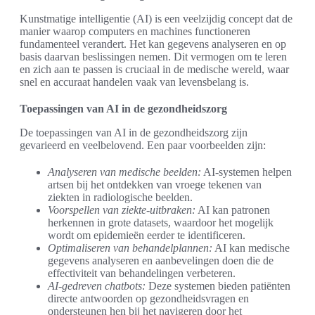
Kunstmatige intelligentie (AI) is een veelzijdig concept dat de
manier waarop computers en machines functioneren
fundamenteel verandert. Het kan gegevens analyseren en op
basis daarvan beslissingen nemen. Dit vermogen om te leren
en zich aan te passen is cruciaal in de medische wereld, waar
snel en accuraat handelen vaak van levensbelang is.
Toepassingen van AI in de gezondheidszorg
De toepassingen van AI in de gezondheidszorg zijn
gevarieerd en veelbelovend. Een paar voorbeelden zijn:
Analyseren van medische beelden:
AI-systemen helpen
artsen bij het ontdekken van vroege tekenen van
ziekten in radiologische beelden.
Voorspellen van ziekte-uitbraken:
AI kan patronen
herkennen in grote datasets, waardoor het mogelijk
wordt om epidemieën eerder te identificeren.
Optimaliseren van behandelplannen:
AI kan medische
gegevens analyseren en aanbevelingen doen die de
effectiviteit van behandelingen verbeteren.
AI-gedreven chatbots:
Deze systemen bieden patiënten
directe antwoorden op gezondheidsvragen en
ondersteunen hen bij het navigeren door het