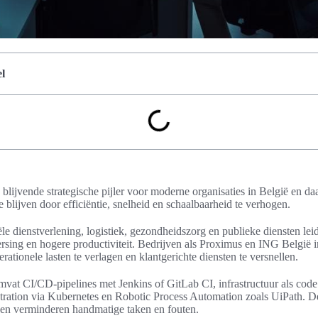
l
blijvende strategische pijler voor moderne organisaties in België en da
 blijven door efficiëntie, snelheid en schaalbaarheid te verhogen.
ële dienstverlening, logistiek, gezondheidszorg en publieke diensten lei
ersing en hogere productiviteit. Bedrijven als Proximus en ING België i
ationele lasten te verlagen en klantgerichte diensten te versnellen.
mvat CI/CD-pipelines met Jenkins of GitLab CI, infrastructuur als cod
stration via Kubernetes en Robotic Process Automation zoals UiPath. 
ar en verminderen handmatige taken en fouten.