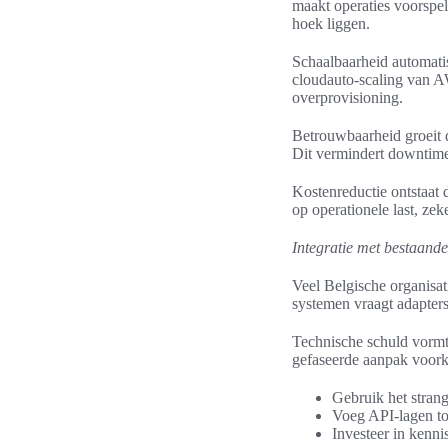
maakt operaties voorspel
hoek liggen.
Schaalbaarheid automatis
cloudauto-scaling van A
overprovisioning.
Betrouwbaarheid groeit d
Dit vermindert downtime 
Kostenreductie ontstaat 
op operationele last, zek
Integratie met bestaand
Veel Belgische organisat
systemen vraagt adapters
Technische schuld vormt
gefaseerde aanpak voork
Gebruik het strang
Voeg API-lagen toe
Investeer in kenni