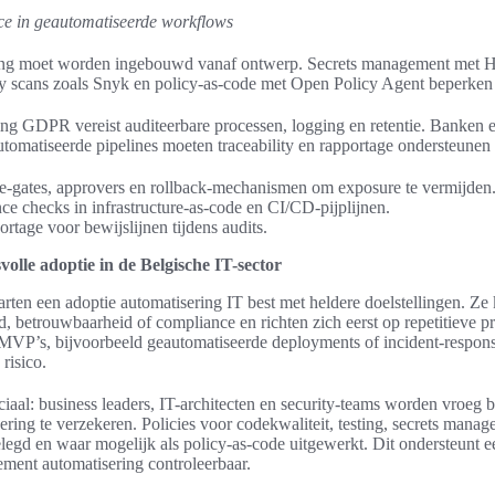
ce in geautomatiseerde workflows
ring moet worden ingebouwd vanaf ontwerp. Secrets management met H
y scans zoals Snyk en policy-as-code met Open Policy Agent beperken r
ng GDPR vereist auditeerbare processen, logging en retentie. Banken e
utomatiseerde pipelines moeten traceability en rapportage ondersteunen 
e-gates, approvers en rollback-mechanismen om exposure te vermijden
ce checks in infrastructure-as-code en CI/CD-pijplijnen.
rtage voor bewijslijnen tijdens audits.
volle adoptie in de Belgische IT-sector
arten een adoptie automatisering IT best met heldere doelstellingen. Ze k
d, betrouwbaarheid of compliance en richten zich eerst op repetitieve 
n MVP’s, bijvoorbeeld geautomatiseerde deployments of incident-respon
risico.
ciaal: business leaders, IT-architecten en security-teams worden vroeg
ring te verzekeren. Policies voor codekwaliteit, testing, secrets mana
legd en waar mogelijk als policy-as-code uitgewerkt. Dit ondersteunt 
ent automatisering controleerbaar.