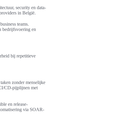
ectuur, security en data-
providers in België.
business teams.
 bedrijfsvoering en
eid bij repetitieve
e taken zonder menselijke
CI/CD-pijplijnen met
ble en release-
utomatisering via SOAR-