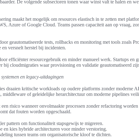
baarder. De volgende subsectoren tonen waar winst valt te halen en we
ering maakt het mogelijk om resources elastisch in te zetten met platf
WS, Azure of Google Cloud. Teams passen capaciteit aan op vraag, zo
oor geautomatiseerde tests, rollbacks en monitoring met tools zoals P
en versnelt herstel bij incidenten.
door efficiënter resourcegebruik en minder manueel werk. Startups en g
er bij cloudmigraties waar provisioning en validatie geautomatiseerd zij
e systemen en legacy-uitdagingen
ies draaien kritische workloads op oudere platforms zonder moderne API
, middleware of geleidelijke herarchitectuur om moderne pipelines veili
 een risico wanneer onvolmaakte processen zonder refactoring worden
omt dat fouten worden opgeschaald.
ler pattern om functionaliteit stapsgewijs te migreren.
 en kies hybride architecturen voor minder verstoring.
sdeling tussen teams om organisatorische kloof te dichten.