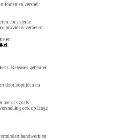
rt fouten en versnelt
eren consistente
e providers verbetert.
tie en
ikel
.
tests. Releases gebeuren
rt doorlooptijden en
n metrics zoals
versnelling ook op lange
 vermindert handwerk en