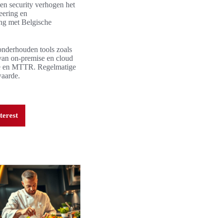
en security verhogen het
eering en
ng met Belgische
onderhouden tools zoals
van on-premise en cloud
rate en MTTR. Regelmatige
waarde.
terest