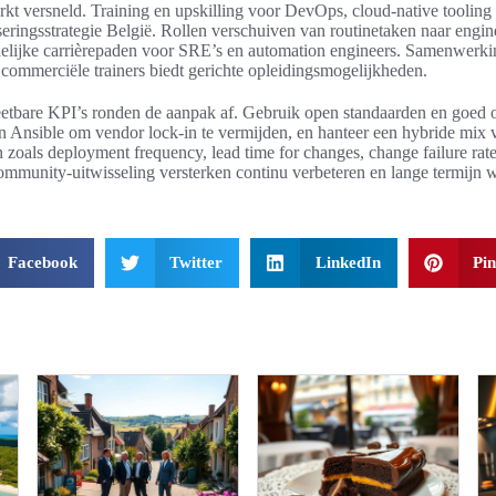
kt versneld. Training en upskilling voor DevOps, cloud-native tooling 
eringsstrategie België. Rollen verschuiven van routinetaken naar engin
delijke carrièrepaden voor SRE’s en automation engineers. Samenwerki
 commerciële trainers biedt gerichte opleidingsmogelijkheden.
tbare KPI’s ronden de aanpak af. Gebruik open standaarden en goed 
n Ansible om vendor lock-in te vermijden, en hanteer een hybride mix 
n zoals deployment frequency, lead time for changes, change failure 
ommunity-uitwisseling versterken continu verbeteren en lange termijn 
Facebook
Twitter
LinkedIn
Pin