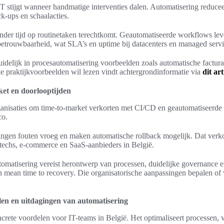
 IT stijgt wanneer handmatige interventies dalen. Automatisering reducee
ck-ups en schaalacties.
nder tijd op routinetaken terechtkomt. Geautomatiseerde workflows lev
etrouwbaarheid, wat SLA’s en uptime bij datacenters en managed servic
duidelijk in procesautomatisering voorbeelden zoals automatische factura
 praktijkvoorbeelden wil lezen vindt achtergrondinformatie via
dit art
ket en doorlooptijden
ganisaties om time-to-market verkorten met CI/CD en geautomatiseerde 
co.
angen fouten vroeg en maken automatische rollback mogelijk. Dat verko
fintechs, e-commerce en SaaS-aanbieders in België.
matisering vereist herontwerp van processen, duidelijke governance e
 mean time to recovery. Die organisatorische aanpassingen bepalen of 
len en uitdagingen van automatisering
crete voordelen voor IT-teams in België. Het optimaliseert processen,