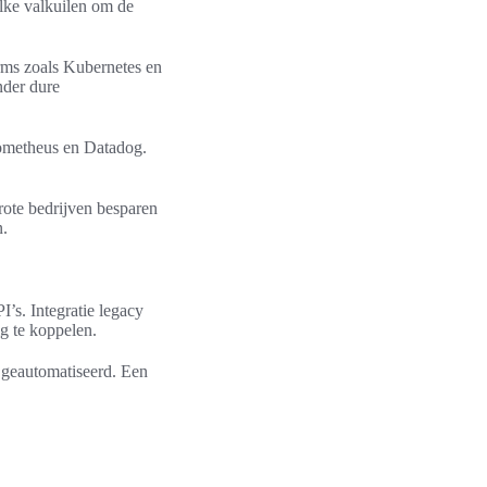
lke valkuilen om de
orms zoals Kubernetes en
nder dure
rometheus en Datadog.
rote bedrijven besparen
n.
’s. Integratie legacy
g te koppelen.
 geautomatiseerd. Een