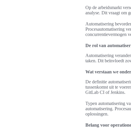
Op de arbeidsmarkt versc
analyse. Dit vraagt om ge
Automatisering bevorder
Procesautomatisering ver
concurrentievermogen ve
De rol van automatiser
Automatisering verandert
taken. Dit beïnvloedt zow
Wat verstaan we onder
De definitie automatiser
tussenkomst uit te voere
GitLab CI of Jenkins.
Typen automatisering var
automatisering. Procesa
oplossingen.
Belang voor operationel