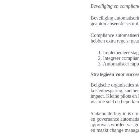
Beveiliging en complian
Beveiliging automatise
geautomatiseerde securit
Compliance automatiseri
hebben extra regels; gea
Implementeer stag
Integreer complian
Automatiseer rappo
Strategieën voor succes
Belgische organisaties st
kostenbesparing, snelhei
impact. Kleine pilots e
waarde snel en beperken 
Stakeholderbuy-in is cru
en governance automatise
approvals worden vastge
en maakt change managem