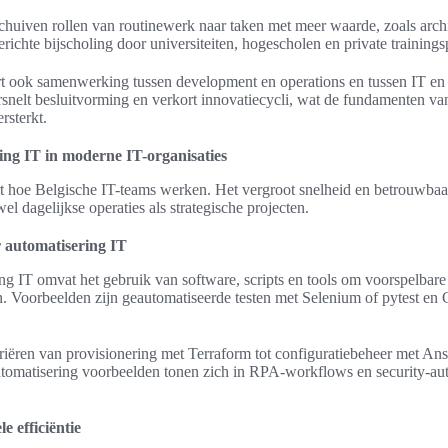
huiven rollen van routinewerk naar taken met meer waarde, zoals archit
richte bijscholing door universiteiten, hogescholen en private trainings
t ook samenwerking tussen development en operations en tussen IT en 
snelt besluitvorming en verkort innovatiecycli, wat de fundamenten van
rsterkt.
ing IT in moderne IT-organisaties
 hoe Belgische IT-teams werken. Het vergroot snelheid en betrouwbaarh
el dagelijkse operaties als strategische projecten.
 automatisering IT
ing IT omvat het gebruik van software, scripts en tools om voorspelbar
n. Voorbeelden zijn geautomatiseerde testen met Selenium of pytest en 
iëren van provisionering met Terraform tot configuratiebeheer met Ansi
utomatisering voorbeelden tonen zich in RPA-workflows en security-a
e efficiëntie