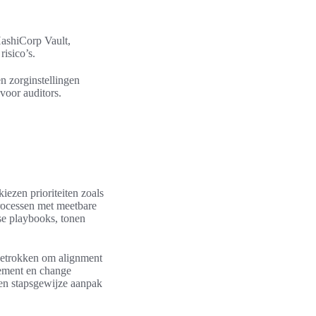
ashiCorp Vault,
isico’s.
n zorginstellingen
voor auditors.
.
iezen prioriteiten zoals
processen met meetbare
se playbooks, tonen
 betrokken om alignment
gement en change
een stapsgewijze aanpak