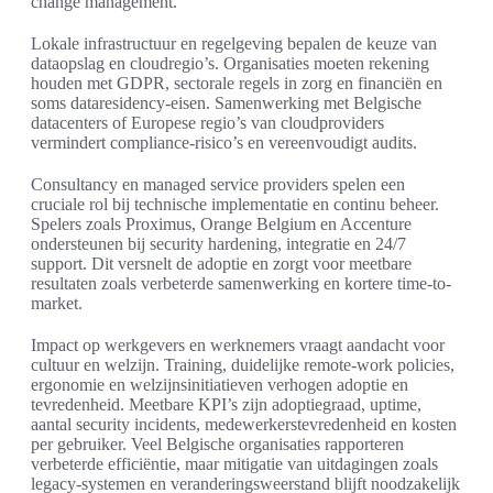
change management.
Lokale infrastructuur en regelgeving bepalen de keuze van
dataopslag en cloudregio’s. Organisaties moeten rekening
houden met GDPR, sectorale regels in zorg en financiën en
soms dataresidency-eisen. Samenwerking met Belgische
datacenters of Europese regio’s van cloudproviders
vermindert compliance-risico’s en vereenvoudigt audits.
Consultancy en managed service providers spelen een
cruciale rol bij technische implementatie en continu beheer.
Spelers zoals Proximus, Orange Belgium en Accenture
ondersteunen bij security hardening, integratie en 24/7
support. Dit versnelt de adoptie en zorgt voor meetbare
resultaten zoals verbeterde samenwerking en kortere time-to-
market.
Impact op werkgevers en werknemers vraagt aandacht voor
cultuur en welzijn. Training, duidelijke remote-work policies,
ergonomie en welzijnsinitiatieven verhogen adoptie en
tevredenheid. Meetbare KPI’s zijn adoptiegraad, uptime,
aantal security incidents, medewerkerstevredenheid en kosten
per gebruiker. Veel Belgische organisaties rapporteren
verbeterde efficiëntie, maar mitigatie van uitdagingen zoals
legacy-systemen en veranderingsweerstand blijft noodzakelijk