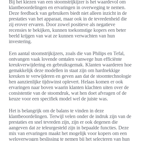
Bij het kiezen van een stoomstrijkijzer is het waardevol om
klantbeoordelingen en ervaringen in overweging te nemen.
Deze feedback van gebruikers biedt niet alleen inzicht in de
prestaties van het apparaat, maar ook in de tevredenheid die
zij erover ervaren. Door zowel positieve als negatieve
recensies te bekijken, kunnen toekomstige kopers een beter
beeld krijgen van wat ze kunnen verwachten van hun
investering.
Een aantal stoomstrijkijzers, zoals die van Philips en Tefal,
ontvangen vaak lovende omtalen vanwege hun efficiënte
kreukverwijdering en gebruiksgemak. Klanten waarderen hoe
gemakkelijk deze modellen in staat zijn om hardnekkige
kreuken te verwijderen en geven aan dat de stoomtechnologie
hen aanzienlijke tijdswinst oplevert. Helaas komen er ook
ervaringen naar boven waarin klanten klachten uiten over de
consistentie van de stoomdruk, wat hen doet afvragen of de
keuze voor een specifiek model wel de juiste was.
Het is belangrijk om de balans te vinden in deze
klantbeoordelingen. Terwijl velen onder de indruk zijn van de
prestaties en snel tevreden zijn, zijn er ook degenen die
aangeven dat ze teleurgesteld zijn in bepaalde functies. Deze
mix van ervaringen maakt het mogelijk voor kopers om een
weloverwogen beslissing te nemen bij het selecteren van hun