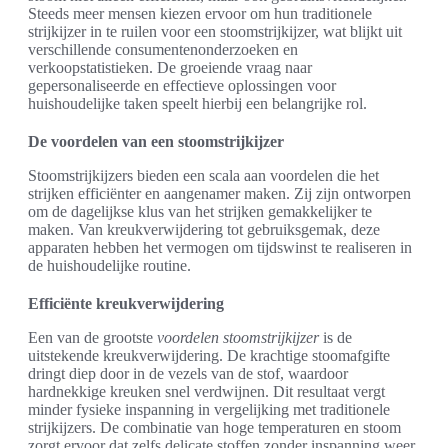
Steeds meer mensen kiezen ervoor om hun traditionele
strijkijzer in te ruilen voor een stoomstrijkijzer, wat blijkt uit
verschillende consumentenonderzoeken en
verkoopstatistieken. De groeiende vraag naar
gepersonaliseerde en effectieve oplossingen voor
huishoudelijke taken speelt hierbij een belangrijke rol.
De voordelen van een stoomstrijkijzer
Stoomstrijkijzers bieden een scala aan voordelen die het
strijken efficiënter en aangenamer maken. Zij zijn ontworpen
om de dagelijkse klus van het strijken gemakkelijker te
maken. Van kreukverwijdering tot gebruiksgemak, deze
apparaten hebben het vermogen om tijdswinst te realiseren in
de huishoudelijke routine.
Efficiënte kreukverwijdering
Een van de grootste
voordelen stoomstrijkijzer
is de
uitstekende kreukverwijdering. De krachtige stoomafgifte
dringt diep door in de vezels van de stof, waardoor
hardnekkige kreuken snel verdwijnen. Dit resultaat vergt
minder fysieke inspanning in vergelijking met traditionele
strijkijzers. De combinatie van hoge temperaturen en stoom
zorgt ervoor dat zelfs delicate stoffen zonder inspanning weer