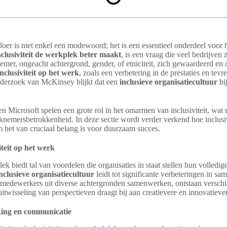
vloer is niet enkel een modewoord; het is een essentieel onderdeel voor
lusiviteit de werkplek beter maakt
, is een vraag die veel bedrijven 
emer, ongeacht achtergrond, gender, of etniciteit, zich gewaardeerd en
nclusiviteit op het werk
, zoals een verbetering in de prestaties en tev
derzoek van McKinsey blijkt dat een
inclusieve organisatiecultuur
bi
n Microsoft spelen een grote rol in het omarmen van inclusiviteit, wat r
knemersbetrokkenheid. In deze sectie wordt verder verkend hoe inclusi
 het van cruciaal belang is voor duurzaam succes.
teit op het werk
lek biedt tal van voordelen die organisaties in staat stellen hun volledige
nclusieve organisatiecultuur
leidt tot significante verbeteringen in s
edewerkers uit diverse achtergronden samenwerken, ontstaan verschi
itwisseling van perspectieven draagt bij aan creatievere en innovatiever
ing en communicatie