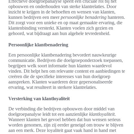
Effectieve doelgroepanalyse speelt een cruciale rol bij het
opbouwen en onderhouden van sterke klantrelaties. Door
inzicht te krijgen in de behoeften en wensen van klanten,
kunnen bedrijven een meer
persoonlijke benadering
hanteren.
Dit zorgt voor een unieke en op maat gemaakte ervaring, die
klantenbinding versterkt. Klanten voelen zich gezien en
gehoord, wat bijdraagt aan hun algehele tevredenheid.
Persoonlijke klantbenadering
Een persoonlijke klantbenadering bevordert nauwkeurige
communicatie. Bedrijven die doelgroeponderzoek toepassen,
begrijpen welk soort informatie hun klanten waardevol
vinden. Dit helpt hen om relevante content en aanbiedingen te
creëren die de specifieke interesses van hun doelgroep
aanspreken. Klanten waarderen deze gepersonaliseerde
ervaring, wat resulteert in sterkere klantrelaties.
Versterking van klantloyaliteit
De verbinding die bedrijven opbouwen door middel van
doelgroepanalyse leidt tot een aanzienlijke
klantloyaliteit
.
Wanneer klanten het gevoel hebben dat hun wensen serieus
worden genomen, zijn zij eerder geneigd om trouw te blijven
aan een merk. Deze loyaliteit gaat vaak hand in hand met